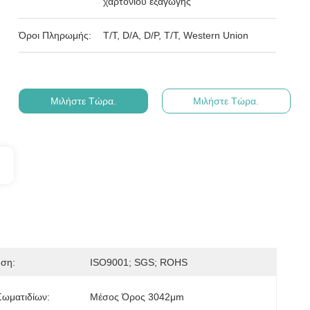
χαρτονιού εξαγωγής
Όροι Πληρωμής:
T/T, D/A, D/P, T/T, Western Union
Μιλήστε Τώρα.
Μιλήστε Τώρα.
ηση:
ISO9001; SGS; ROHS
Σωματιδίων:
Μέσος Όρος 3042μm