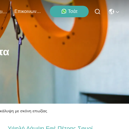
Επικοινωνήστε Μαζί Μας
Τσάτ
Εκδηλώσεις
τα
ικάλυψη με σκόνη επωξίας
Υψηλή Λάμψη Εφέ Πέτρας Σφυρί