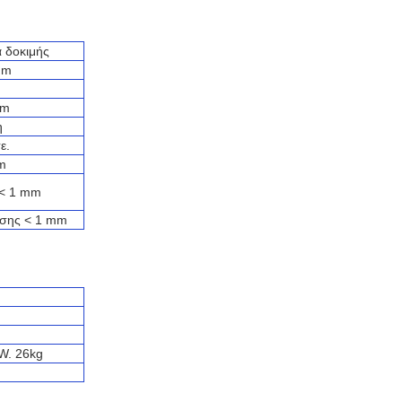
 δοκιμής
μm
mm
η
ε.
m
< 1 mm
ωσης < 1 mm
W. 26kg