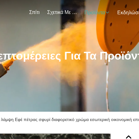
Σπίτι
Σχετικά Με Εμάς
Προϊόντα
επτομέρειες Για Τα Προϊόν
λάμψη Εφέ πέτρας σφυρί διαφορετικό χρώμα εσωτερική οικονομική επ