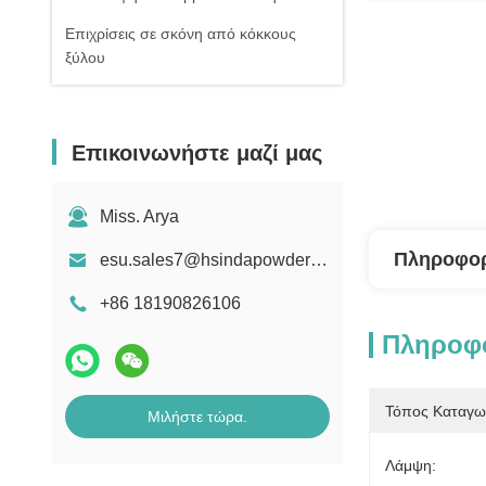
Επιχρίσεις σε σκόνη από κόκκους
ξύλου
Επικοινωνήστε μαζί μας
Miss. Arya
Πληροφορ
esu.sales7@hsindapowdercoating.com
+86 18190826106
Πληροφο
Τόπος Καταγω
Μιλήστε τώρα.
Λάμψη: