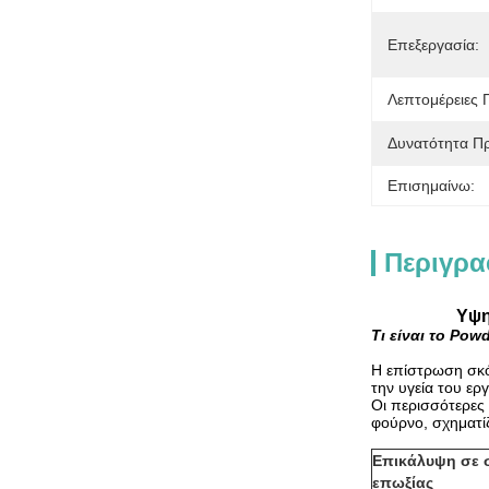
Επεξεργασία:
Λεπτομέρειες
Δυνατότητα Π
Επισημαίνω:
Περιγρα
Υψη
Τι είναι το Pow
Η επίστρωση σκό
την υγεία του ερ
Οι περισσότερες 
φούρνο, σχηματίζ
Επικάλυψη σε 
επωξίας