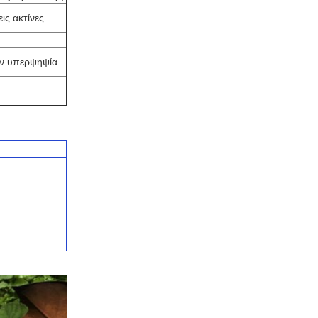
ις ακτίνες
ην υπερψηψία