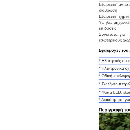
Εξαιρετική αντίσ
διάβρωση
Εξαιρετική χημικ
Υψηλές μηχανικέ
επιδόσεις
Συνιστάται για
εσωτερικούς χώ
Εφαρμογές του 
* Ηλεκτρικές οικ
* Ηλεκτρονικά ο
* Οδική κυκλοφο
* Σωλήνες πετρε
* Φώτα LED, εξω
* Διακόσμηση γυ
Περιγραφή το