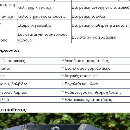
ταση στη
Καλή χημική αντοχή
Εξαιρετική αντοχή στις υπεριώδε
ή αντοχή
Καλές μηχανικές επιδόσεις
Εξαιρετική ευελιξία
ς
Εξαιρετική ευελιξία
Εξαιρετική σταθερότητα κατά τ
Συνιστάται για εσωτερικούς
Συνιστάται για εξωτερικά
ρους
χώρους
προϊόντος
ιακές συσκευές
* Αεροδιαστημικός τομέας
χήματα
* Εξοπλισμός γυμναστικής
ρία
* Ιατρικές συσκευές
λαίου, βαλβίδες
* Εργαλεία και υλικό
τερικές λάμπες
* Ραδιενεργός και θερμοπλύστης
αλιού
* Εξωτερικές εγκαταστάσεις
υ προϊόντος