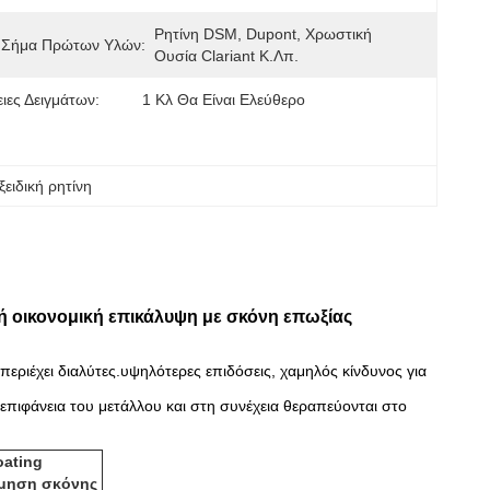
Ρητίνη DSM, Dupont, Χρωστική 
 Σήμα Πρώτων Υλών:
Ουσία Clariant Κ.λπ.
ιες Δειγμάτων:
1 Κλ Θα Είναι Ελεύθερο
ειδική ρητίνη
 οικονομική επικάλυψη με σκόνη επωξίας
ριέχει διαλύτες.υψηλότερες επιδόσεις, χαμηλός κίνδυνος για
επιφάνεια του μετάλλου και στη συνέχεια θεραπεύονται στο
oating
ίμηση σκόνης