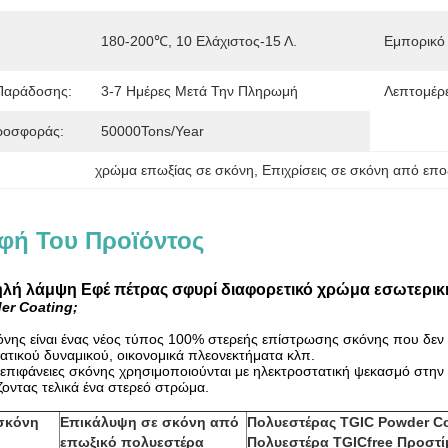
180-200℃, 10 Ελάχιστος-15 Λ.
Εμπορικό
 Παράδοσης:
3-7 Ημέρες Μετά Την Πληρωμή
Λεπτομέρε
ροσφοράς:
50000Tons/Year
χρώμα επωξίας σε σκόνη
, 
Επιχρίσεις σε σκόνη από εποξ
φή Του Προϊόντος
λή λάμψη Εφέ πέτρας σφυρί διαφορετικό χρώμα εσωτερική
der Coating;
νης είναι ένας νέος τύπος 100% στερεής επίστρωσης σκόνης που δεν πε
γατικού δυναμικού, οικονομικά πλεονεκτήματα κλπ.
επιφάνειες σκόνης χρησιμοποιούνται με ηλεκτροστατική ψεκασμό στην 
οντας τελικά ένα στερεό στρώμα.
σκόνη
Επικάλυψη σε σκόνη από
Πολυεστέρας TGIC Powder C
επωξικό πολυεστέρα
Πολυεστέρα TGICfree Προστ