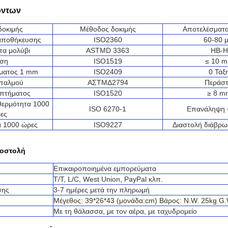
όντων
δοκιμής
Μέθοδος δοκιμής
Αποτελέσματα
αποθήκευσης
ISO2360
60-80 
τα μολύβι
ASTMD 3363
HB-H
ίση
ISO1519
≤ 10 
γματος 1 mm
ISO2409
0 Τάξ
 παλμού
ΑΣTMΔ2794
Περάστ
οπτήματος
ISO1520
≥ 8 m
θερμότητα 1000
ISO 6270-1
Επανάληψη 
ες
α 1000 ώρες
ISO9227
Διαστολή διάβρ
ποστολή
Επικαιροποιημένα εμπορεύματα
T/T, L/C, West Union, PayPal κλπ.
σης
3-7 ημέρες μετά την πληρωμή
Μέγεθος: 39*26*43 (μονάδα:cm) Βάρος: N.W. 25kg G.
Με τη θάλασσα, με τον αέρα, με ταχυδρομείο