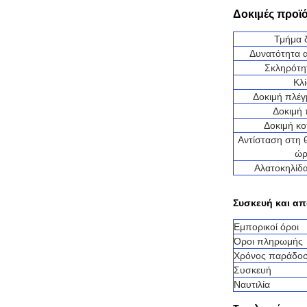
Δοκιμές προϊ
Τμήμα 
Δυνατότητα 
Σκληρότη
Κλ
Δοκιμή πλέ
Δοκιμή
Δοκιμή κ
Αντίσταση στη 
ώρ
Αλατοκηλίδ
Συσκευή και α
Εμπορικοί όροι
Όροι πληρωμής
Χρόνος παράδο
Συσκευή
Ναυτιλία