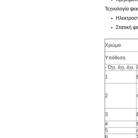
Τεχνολογία ψε
Ηλεκτροστ
Στατική ψ
Χρώμα
Υπόθεση
- Όχι, όχι, όχι.
1
2
3
4
5
6