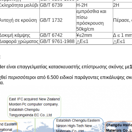
Σκληρότητα μολύβι
GB/T 6739
H-2H
2H
εμπρόσθια και
πίσω
Αντοχή σε κρούση
GB/T 1732
Πέρασε, 
πρόσκρουση
50kg/cm
Δοκιμή κάμψης
GB/T 6742
¥≤2mm
∆ ≤ 1 m
Διαφορά χρώματος
GB/T 9761-1988
△E≤1
△E≤1
:
er είναι επαγγελματίας κατασκευαστής επίστρωσης σκόνης με
εί περισσότεροι από 6.500 ειδικοί παράγοντες επικάλυψης σκ
α.