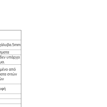
χάλυβα.5mm
σματα
δεν υπάρχει
μα.
μένο από
ατα σιτών
ών
υφή