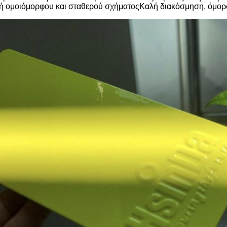
φή ομοιόμορφου και σταθερού σχήματοςΚαλή διακόσμηση, όμορφ