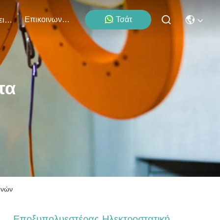
Επικοινωνήστε Μαζί Μας
Τσάτ
Εκδηλώσεις
τα
ονών
Εποξυπολυεστέρας Ηλεκτροστατική