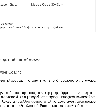
Σωματιδίων:
Μέσος Όρος 3043μm
 σε σκόνη
, 
μιφωτεινή επικάλυψη σε σκόνη ηποξυλίου
η για ράφια οθόνων
wder Coating
φή ελέφαντα, η οποία είναι πιο δημοφιλής στην αγορά
την υφή του σφυριού, την υφή της άμμου, την υφή του
 πορτοκαλί κλπ.μπορεί να παρέχει εποξικόΠολυεστέρα,
πλοκες τέχνες
Ουσιασμός
Το υλικό αυτό είναι πολύχρωμο
πτωση του εξοπλισμού βαφής και της σταθερότητας της