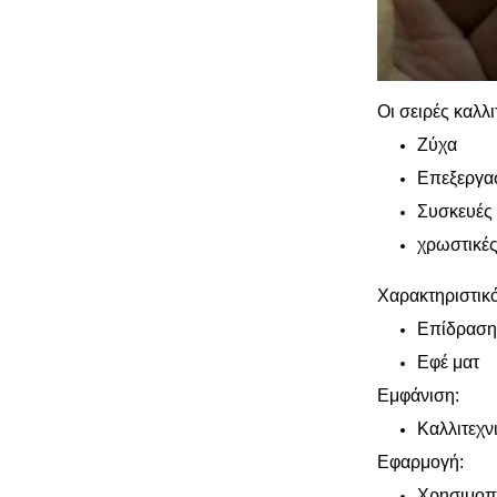
Οι σειρές καλλ
Ζύχα
Επεξεργα
Συσκευές
χρωστικές
Χαρακτηριστικ
Επίδραση
Εφέ ματ
Εμφάνιση:
Καλλιτεχν
Εφαρμογή:
Χρησιμοπο