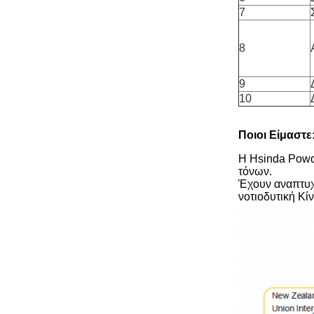
7
8
9
10
Ποιοι Είμαστε
Η Hsinda Powd
τόνων.
Έχουν αναπτυχθ
νοτιοδυτική Κίν