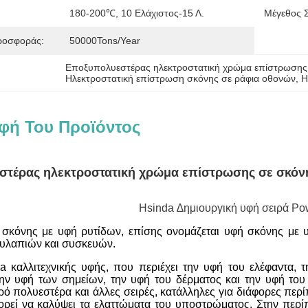
180-200℃, 10 Ελάχιστος-15 Λ.
Μέγεθος 
ροσφοράς:
50000Tons/Year
Εποξυπολυεστέρας ηλεκτροστατική χρώμα επίστρωσης
Ηλεκτροστατική επίστρωση σκόνης σε ράφια οθονών
, 
Η
φή Του Προϊόντος
τέρας ηλεκτροστατική χρώμα επίστρωσης σε σκόν
Hsinda ∆ημιουργική υφή σειρά Po
σκόνης με υφή ρυτίδων, επίσης ονομάζεται υφή σκόνης με υ
ουλαπιών και συσκευών.
a καλλιτεχνικής υφής, που περιέχει την υφή του ελέφαντα, 
την υφή των σημείων, την υφή του δέρματος και την υφή του
ρό πολυεστέρα και άλλες σειρές, κατάλληλες για διάφορες περί
ορεί να καλύψει τα ελαττώματα του υποστρώματος. Στην περί