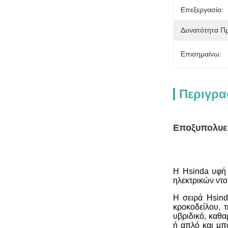
Επεξεργασία:
Δυνατότητα Π
Επισημαίνω:
Περιγρα
Εποξυπολυεσ
Η Hsinda υφή 
ηλεκτρικών ντ
Η σειρά Hsind
κροκοδείλου, 
υβριδικό, καθα
ή απλό και μπ