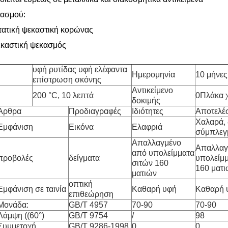
κασμού:
ατική ψεκαστική κορώνας
εκαστική ψεκασμός
υφή ρυτίδας υφή ελέφαντα
Ημερομηνία
10 μήνες
επίστρωση σκόνης
Αντικείμενο
200 °C, 10 λεπτά
0Πλάκα 
δοκιμής
Άρθρα
Προδιαγραφές
Ιδιότητες
Αποτελέ
Χαλαρά, 
Εμφάνιση
Εικόνα
Ελαφριά
σύμπλεγ
Απαλλαγμένο
Απαλλαγ
από υπολείμματα
προβολές
δείγματα
υπολείμμ
σιτών 160
160 ματι
ματιών
οπτική
Εμφάνιση σε ταινία
Καθαρή υφή
Καθαρή 
επιθεώρηση
Μονάδα:
GB/T 4957
70-90
70-90
Λάμψη ((60°)
GB/T 9754
/
98
Συμμετοχή
GB/T 9286-1998
0
0