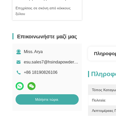
Επιχρίσεις σε σκόνη από κόκκους
ξύλου
Επικοινωνήστε μαζί μας
Miss. Arya
Πληροφορ
esu.sales7@hsindapowdercoating.com
+86 18190826106
Πληροφο
Τόπος Καταγω
Μιλήστε τώρα.
Πολιτεία:
Λεπτομέρειες