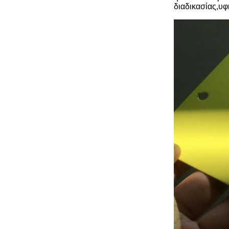
διαδικασίας,υ