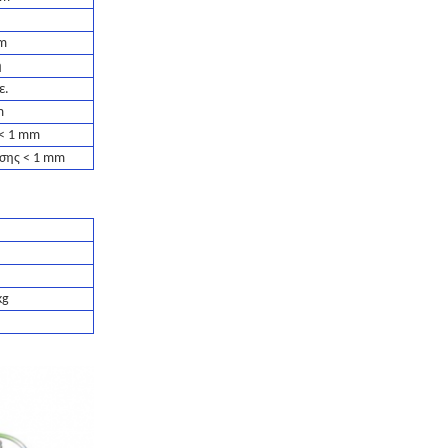
m
η
ε.
m
< 1 mm
σης < 1 mm
kg