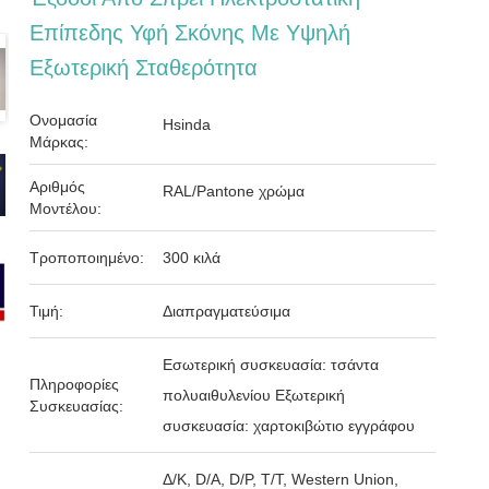
Επίπεδης Υφή Σκόνης Με Υψηλή
Εξωτερική Σταθερότητα
Ονομασία
Hsinda
Μάρκας:
Αριθμός
RAL/Pantone χρώμα
Μοντέλου:
Τροποποιημένο:
300 κιλά
Τιμή:
Διαπραγματεύσιμα
Εσωτερική συσκευασία: τσάντα
Πληροφορίες
πολυαιθυλενίου Εξωτερική
Συσκευασίας:
συσκευασία: χαρτοκιβώτιο εγγράφου
Δ/Κ, D/Α, D/P, T/T, Western Union,