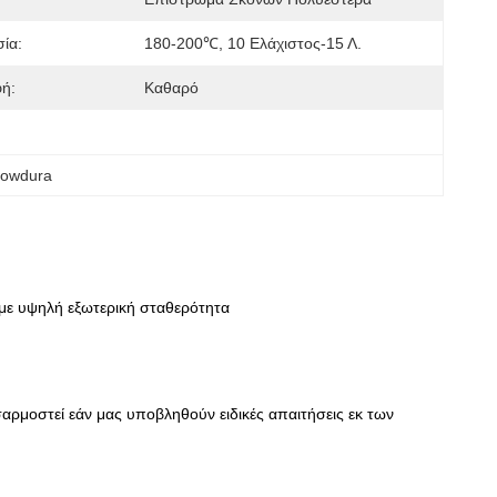
ία:
180-200℃, 10 Ελάχιστος-15 Λ.
φή:
Καθαρό
powdura
με υψηλή εξωτερική σταθερότητα
ρμοστεί εάν μας υποβληθούν ειδικές απαιτήσεις εκ των