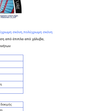
λύχρωμη σκόνη,πολύχρωμη σκόνη
μηση από έπιπλα από χάλυβα,
κινήτων
ση
 δοκιμής
μm