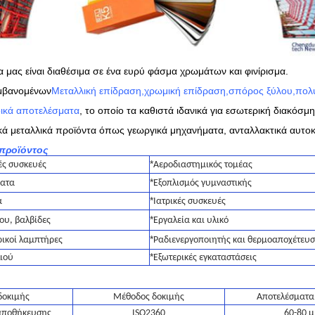
α μας είναι διαθέσιμα σε ένα ευρύ φάσμα χρωμάτων και φινίρισμα.
μβανομένων
Μεταλλική επίδραση,χρωμική επίδραση,σπόρος ξύλου,πο
ιδικά αποτελέσματα
, το οποίο τα καθιστά ιδανικά για εσωτερική διακόσ
ικά μεταλλικά προϊόντα όπως γεωργικά μηχανήματα, ανταλλακτικά αυτο
προϊόντος
*
ές συσκευές
Αεροδιαστημικός τομέας
*
ματα
Εξοπλισμός γυμναστικής
*
α
Ιατρικές συσκευές
*
ου, βαλβίδες
Εργαλεία και υλικό
*
ικοί λαμπτήρες
Ραδιενεργοποιητής και θερμοαποχέτευ
*
ιού
Εξωτερικές εγκαταστάσεις
δοκιμής
Μέθοδος δοκιμής
Αποτελέσματα
αποθήκευσης
ISO2360
60-80 