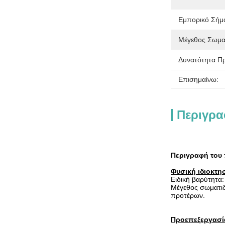
Εμπορικό Σήμ
Μέγεθος Σωμα
Δυνατότητα Π
Επισημαίνω:
Περιγρα
Περιγραφή του
Φυσική ιδιοκτη
Ειδική βαρύτητα:
Μέγεθος σωματιδ
προτέρων.
Προεπεξεργασί