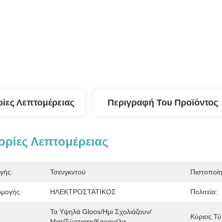
ίες Λεπτομέρειας
Περιγραφή Του Προϊόντος
ρίες Λεπτομέρειας
γής:
Τσενγκντού
Πιστοποί
μογής:
ΗΛΕΚΤΡΟΣΤΑΤΙΚΟΣ
Πολιτεία:
Τα Υψηλά Gloos/ημι Σχολιάζουν/
Κύριος Τύ
Ματ/σύσταση/καραμέλα