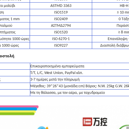
τα μολύβι
ASTMD 3363
HB-H
ίση
ISO1519
≤ 10 m
γματος 1 mm
ISO2409
0 Τάξ
 παλμού
ΑΣTMΔ2794
Περάστ
οπτήματος
ISO1520
≥ 8 m
ρμότητα 1000 ώρες
ISO 6270-1
Επανάληψη 
α 1000 ώρες
ISO9227
Διαστολή διάβρω
ποστολή
Επικαιροποιημένα εμπορεύματα
T/T, L/C, West Union, PayPal κλπ.
ς
3-7 ημέρες μετά την πληρωμή
Μέγεθος: 39*26*43 (μονάδα:cm) Βάρος: N.W. 25kg G.W. 26
Με τη θάλασσα, με τον αέρα, με ταχυδρομείο