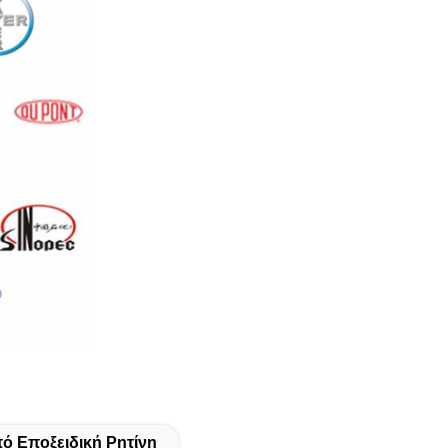
πό Εποξειδική Ρητίνη