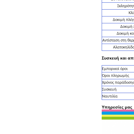
Σκληρότη
Κλ
Δοκιμή πλέ
Δοκιμή
Δοκιμή κ
Αντίσταση στη θε
Αλατοκηλίδ
Συσκευή και α
Εμπορικοί όροι
Όροι πληρωμής
Χρόνος παράδοση
Συσκευή
Ναυτιλία
Υπηρεσίες μας