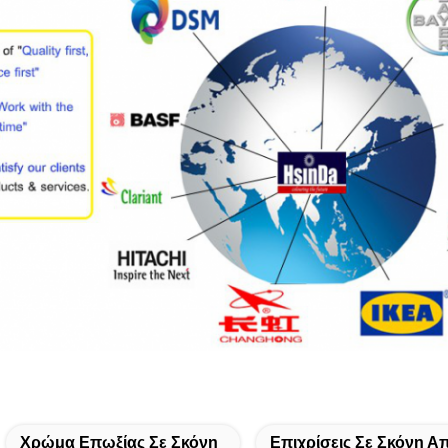
Χρώμα Επωξίας Σε Σκόνη
Επιχρίσεις Σε Σκόνη Α