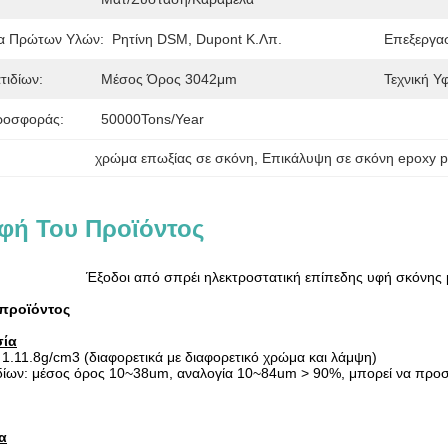
α Πρώτων Υλών:
Ρητίνη DSM, Dupont Κ.λπ.
Επεξεργασ
τιδίων:
Μέσος Όρος 3042μm
Τεχνική Υ
ροσφοράς:
50000Tons/Year
χρώμα επωξίας σε σκόνη
, 
Επικάλυψη σε σκόνη epoxy 
φή Του Προϊόντος
Έξοδοι από σπρέι ηλεκτροστατική επίπεδης υφή σκόνης 
 προϊόντος
σία
 1.11.8g/cm3 (διαφορετικά με διαφορετικό χρώμα και λάμψη)
ίων: μέσος όρος 10~38um, αναλογία 10~84um > 90%, μπορεί να προσα
α