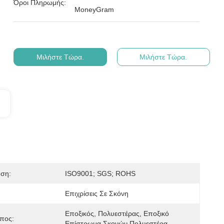
Όροι Πληρωμής:
MoneyGram
Μιλήστε Τώρα.
Μιλήστε Τώρα.
ηση:
ISO9001; SGS; ROHS
Επιχρίσεις Σε Σκόνη
Εποξικός, Πολυεστέρας, Εποξικό 
πος:
Επίστρωμα Σκονών Πολυεστέρα