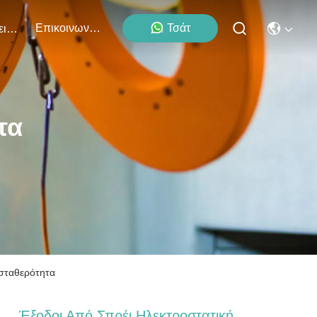
Επικοινωνήστε Μαζί Μας
Τσάτ
Εκδηλώσεις
τα
 σταθερότητα
Έξοδοι Από Σπρέι Ηλεκτροστατική