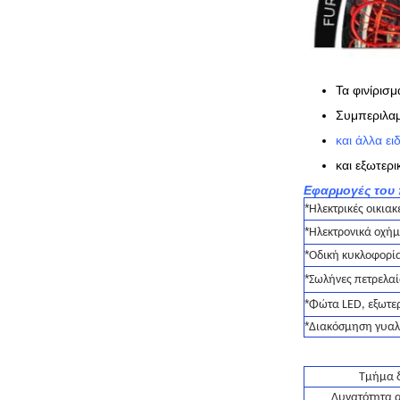
Τα φινίρισμ
Συμπεριλα
και άλλα ε
και εξωτερ
Εφαρμογές του 
*
Ηλεκτρικές οικιακ
*
Ηλεκτρονικά οχή
*
Οδική κυκλοφορί
*
Σωλήνες πετρελαί
*
Φώτα LED, εξωτερ
*
Διακόσμηση γυαλ
Τμήμα 
Δυνατότητα 