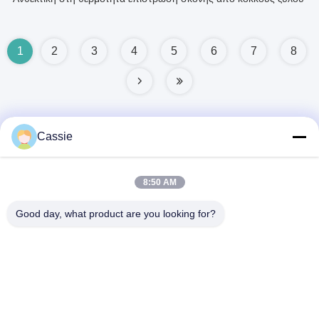
1
2
3
4
5
6
7
8
Cassie
Γρήγορη επικοινωνία
8:50 AM
Διεύθυνση
Good day, what product are you looking for?
Αρ. 38, Huagang Road, Νότια Περιοχή Μοντέρνου
Βιομηχανικού Λιμένα, Pixian, Chengdu, Sichuan, Κίνα
Τηλεφώνημα
86-18190826106
Ηλεκτρονικό