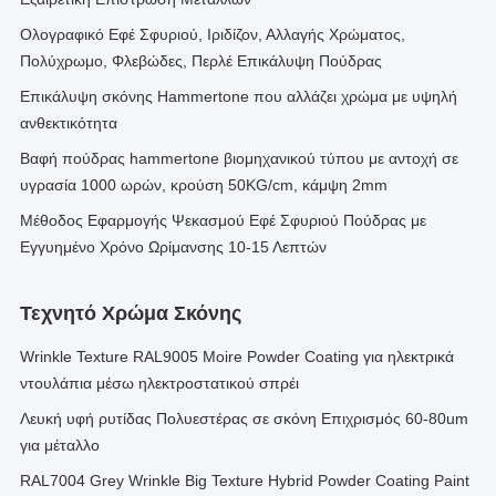
Ολογραφικό Εφέ Σφυριού, Ιριδίζον, Αλλαγής Χρώματος,
Πολύχρωμο, Φλεβώδες, Περλέ Επικάλυψη Πούδρας
Επικάλυψη σκόνης Hammertone που αλλάζει χρώμα με υψηλή
ανθεκτικότητα
Βαφή πούδρας hammertone βιομηχανικού τύπου με αντοχή σε
υγρασία 1000 ωρών, κρούση 50KG/cm, κάμψη 2mm
Μέθοδος Εφαρμογής Ψεκασμού Εφέ Σφυριού Πούδρας με
Εγγυημένο Χρόνο Ωρίμανσης 10-15 Λεπτών
Τεχνητό Χρώμα Σκόνης
Wrinkle Texture RAL9005 Moire Powder Coating για ηλεκτρικά
ντουλάπια μέσω ηλεκτροστατικού σπρέι
Λευκή υφή ρυτίδας Πολυεστέρας σε σκόνη Επιχρισμός 60-80um
για μέταλλο
RAL7004 Grey Wrinkle Big Texture Hybrid Powder Coating Paint