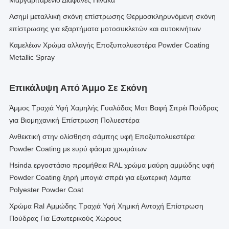
Μαργαριταρένιο Διαφανές Πίνακα
Ασημί μεταλλική σκόνη επίστρωσης Θερμοσκληρυνόμενη σκόνη
επίστρωσης για εξαρτήματα μοτοσυκλετών και αυτοκινήτων
Καμελέων Χρώμα αλλαγής Εποξυπολυεστέρα Powder Coating
Metallic Spray
Επικάλυψη Από Άμμο Σε Σκόνη
Άμμος Τραχιά Υφή Χαμηλής Γυαλάδας Ματ Βαφή Σπρέι Πούδρας
για Βιομηχανική Επίστρωση Πολυεστέρα
Ανθεκτική στην ολίσθηση σάμπης υφή Εποξυπολυεστέρα
Powder Coating με ευρύ φάσμα χρωμάτων
Hsinda εργοστάσιο προμήθεια RAL χρώμα μαύρη αμμώδης υφή
Powder Coating ξηρή μπογιά σπρέι για εξωτερική λάμπα
Polyester Powder Coat
Χρώμα Ral Αμμώδης Τραχιά Υφή Χημική Αντοχή Επίστρωση
Πούδρας Για Εσωτερικούς Χώρους