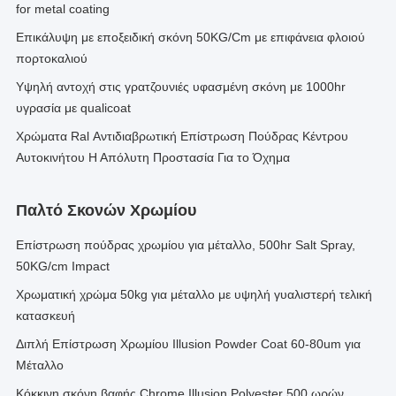
for metal coating
Επικάλυψη με εποξειδική σκόνη 50KG/Cm με επιφάνεια φλοιού
πορτοκαλιού
Υψηλή αντοχή στις γρατζουνιές υφασμένη σκόνη με 1000hr
υγρασία με qualicoat
Χρώματα Ral Αντιδιαβρωτική Επίστρωση Πούδρας Κέντρου
Αυτοκινήτου Η Απόλυτη Προστασία Για το Όχημα
Παλτό Σκονών Χρωμίου
Επίστρωση πούδρας χρωμίου για μέταλλο, 500hr Salt Spray,
50KG/cm Impact
Χρωματική χρώμα 50kg για μέταλλο με υψηλή γυαλιστερή τελική
κατασκευή
Διπλή Επίστρωση Χρωμίου Illusion Powder Coat 60-80um για
Μέταλλο
Κόκκινη σκόνη βαφής Chrome Illusion Polyester 500 ωρών