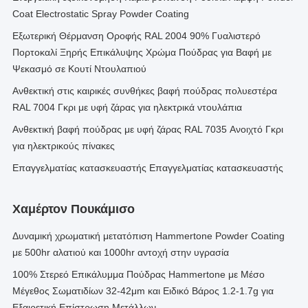
Coat Electrostatic Spray Powder Coating
Εξωτερική Θέρμανση Οροφής RAL 2004 90% Γυαλιστερό
Πορτοκαλί Ξηρής Επικάλυψης Χρώμα Πούδρας για Βαφή με
Ψεκασμό σε Κουτί Ντουλαπιού
Ανθεκτική στις καιρικές συνθήκες βαφή πούδρας πολυεστέρα
RAL 7004 Γκρι με υφή ζάρας για ηλεκτρικά ντουλάπια
Ανθεκτική βαφή πούδρας με υφή ζάρας RAL 7035 Ανοιχτό Γκρι
για ηλεκτρικούς πίνακες
Επαγγελματίας κατασκευαστής Επαγγελματίας κατασκευαστής
Χαμέρτον Πουκάμισο
Δυναμική χρωματική μετατόπιση Hammertone Powder Coating
με 500hr αλατιού και 1000hr αντοχή στην υγρασία
100% Στερεό Επικάλυμμα Πούδρας Hammertone με Μέσο
Μέγεθος Σωματιδίων 32-42μm και Ειδικό Βάρος 1.2-1.7g για
Εξαιρετική Επίστρωση Μετάλλων