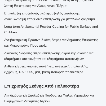
Ταχείας ωρίμανσης Εποξειδική Σκόνη Επίστρωσης Εξαιρετικά
λεπτή Επίστρωση για Αλουμινένιο Πλέγμα
Επικάλυψη εποξειδικής σκόνης υψηλής απόδοσης,
Ανακυκλώσιμη εποξειδική επίστρωση για μεταλλικό φινίρισμα
Long-term Antibacterial Powder Coating for Public Surface and
Children
Αντιβακτηριακή Πράσινη Σκόνη Βαφής για Δημόσιες Επιφάνειες
και Μακροχρόνια Προστασία
Διαφανές διαφανές σπρέι επίστρωσης ακρυλικής σκόνης για
εξαρτήματα αυτοκινήτων και εξαρτήματα αυτοκινήτων
Ανθεκτική στις καιρικές συνθήκες, ανθεκτική, πολυτελής,
έγχρωμη, RAL9005, ματ, βαφή πούδρας πολυεστέρα
Επιχρισμός Σκόνης Από Πολυεστέρα
Αντιδιαβρωτική Εποξειδική Πούδρα για Φιάλες Υγραερίου και
Βιομηχανικές Δεξαμενές Αερίου