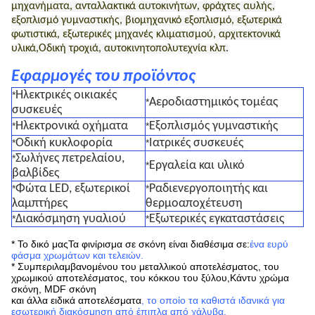
μηχανήματα, ανταλλακτικά αυτοκινήτων, φράχτες αυλής,
εξοπλισμό γυμναστικής, βιομηχανικό εξοπλισμό, εξωτερικά
φωτιστικά, εξωτερικές μηχανές κλιματισμού, αρχιτεκτονικά
υλικά,Οδική τροχιά, αυτοκινητοπολυτεχνία κλπ.
Εφαρμογές του προϊόντος
Ηλεκτρικές οικιακές
*
Αεροδιαστημικός τομέας
*
συσκευές
Ηλεκτρονικά οχήματα
Εξοπλισμός γυμναστικής
*
*
Οδική κυκλοφορία
Ιατρικές συσκευές
*
*
Σωλήνες πετρελαίου,
*
Εργαλεία και υλικό
*
βαλβίδες
Φώτα LED, εξωτερικοί
Ραδιενεργοποιητής και
*
*
λαμπτήρες
θερμοαποχέτευση
Διακόσμηση γυαλιού
Εξωτερικές εγκαταστάσεις
*
*
* Το δικό μας
Τα φινίρισμα σε σκόνη είναι διαθέσιμα σε:
ένα ευρύ
φάσμα χρωμάτων και τελειών
.
* Συμπεριλαμβανομένου του μεταλλικού αποτελέσματος, του
χρωμικού αποτελέσματος, του κόκκου του ξύλου,
Κάντυ χρώμα
σκόνη, MDF σκόνη
και άλλα ειδικά αποτελέσματα
, το οποίο τα καθιστά ιδανικά για
εσωτερική διακόσμηση από έπιπλα από χάλυβα,