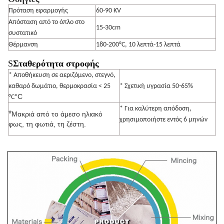
Πρόταση εφαρμογής
60-90 KV
Απόσταση από το όπλο στο
15-30cm
συστατικό
Θέρμανση
180-200°C, 10 λεπτά-15 λεπτά
S
Σταθερότητα στροφής
* Αποθήκευση σε αεριζόμενο, στεγνό,
καθαρό δωμάτιο, θερμοκρασία < 25
* Σχετική υγρασία 50-65%
°C
°C
* Για καλύτερη απόδοση,
*
Μακριά από το άμεσο ηλιακό
χρησιμοποιήστε εντός 6 μηνών
φως, τη φωτιά, τη ζέστη.