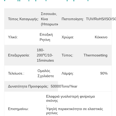
Σιτσουάν, 
Τόπος Καταγωγής:
Κίνα 
Πιστοποίηση:
TUV/RoHS/ISO/S
(ηπειρωτική)
Εποξική 
Υλικό:
Χρώμα:
Κόκκινο
Ρητίνη
180-
Επεξεργασία:
200℃/10-
Τύπος:
Thermosetting
15minutes
Ομαλός 
Τελείωσε.:
Λάμψη:
90%
Σχολιάστε
Δυνατότητα Προσφοράς:
50000Tons/Year
Ελαφριά γυαλιστερή φινίρισμα 
σκόνης
, 
Επισημαίνω:
Υψηλή περιεκτικότητα σε ελαστικές 
ρητίνες