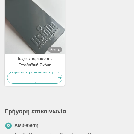
βίντεο
Ταχείας ωρίμανσης
Εποξειδική Σκόνη
Επίστρωσης Εξαιρετικά
Βρείτε την καλύτερη
λεπτή Επίστρωση για
τιμή
Αλουμινένιο Πλέγμα
Γρήγορη επικοινωνία
Διεύθυνση