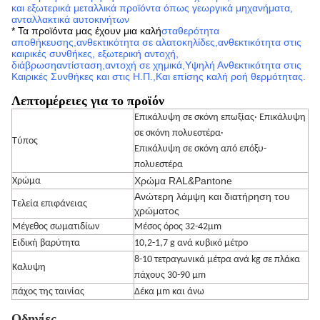
και εξωτερικά μεταλλικά προϊόντα όπως γεωργικά μηχανήματα,
ανταλλακτικά αυτοκινήτων
* Τα προϊόντα μας έχουν μια καλή
σταθερότητα
αποθήκευσης
,
ανθεκτικότητα σε αλατοκηλίδες,
ανθεκτικότητα στις
καιρικές συνθήκες, εξωτερική αντοχή,
διάβρωση
αντίσταση,
αντοχή σε χημικά,
Υψηλή Ανθεκτικότητα στις
Καιρικές Συνθήκες και στις Η.Π.
,
Και επίσης καλή ροή θερμότητας.
Λεπτομέρειες για το προϊόν
Επικάλυψη σε σκόνη επωξίας· Επικάλυψη
σε σκόνη πολυεστέρα·
Τύπος
Επικάλυψη σε σκόνη από επόξυ-
πολυεστέρα
Χρώμα RAL&Pantone
Χρώμα
Ανώτερη λάμψη και διατήρηση του
Τελεία επιφάνειας
χρώματος
Μέγεθος σωματιδίων
Μέσος όρος 32-42μm
Ειδική βαρύτητα
10,2-1,7 g ανά κυβικό μέτρο
8-10 τετραγωνικά μέτρα ανά kg σε πλάκα
Καλυψη
πάχους 30-90 μm
πάχος της ταινίας
Δέκα μm και άνω
Οδηγίες