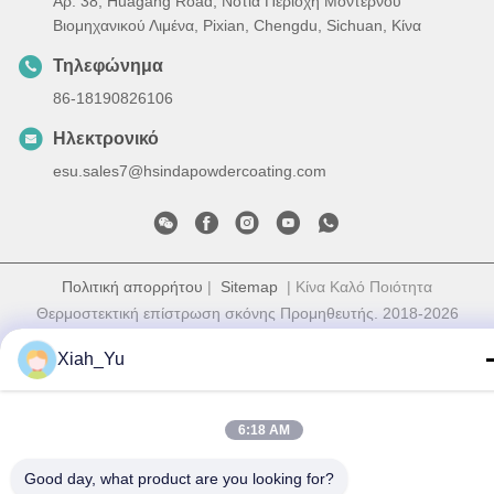
Αρ. 38, Huagang Road, Νότια Περιοχή Μοντέρνου
Βιομηχανικού Λιμένα, Pixian, Chengdu, Sichuan, Κίνα
Τηλεφώνημα
86-18190826106
Ηλεκτρονικό
esu.sales7@hsindapowdercoating.com
Πολιτική απορρήτου
|
Sitemap
| Κίνα Καλό Ποιότητα
Θερμοστεκτική επίστρωση σκόνης Προμηθευτής. 2018-2026
Chengdu Hsinda Polymer Materials Co., Ltd. Όλα. Όλα τα
Xiah_Yu
δικαιώματα διατηρούνται.
6:18 AM
Good day, what product are you looking for?