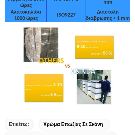
mm
ώρες
Αλατοκηλίδα
Διαστολή
ISO9227
1000 ώρες
διάβρωσης < 1 mm
Ετικέτες:
Χρώμα Επωξίας Σε Σκόνη