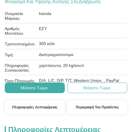
Φινίρισμα Και Υψηλής Αντοχής Στη Διάβρωση
Ονομασία
hsinda
Μάρκας:
Αριθμός
ΕΣΥ
Μοντέλου:
300 κιλά
Τροποποιημένο:
Διαπραγματεύσιμα
Τιμή:
Πληροφορίες
χαρτόκουτα, 20 kg/κουτί
Συσκευασίας:
D/A, L/C, D/P, T/T, Western Union, , PayPal
Όροι Πληρωμής:
Μιλήστε Τώρα.
Μιλήστε Τώρα.
Πληροφορίες Λεπτομέρειας
Περιγραφή Του Προϊόντος
Πληροφορίες Λεπτομέρειας