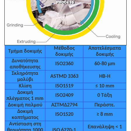
Μέθοδος
Αποτελέσματα
Τμήμα δοκιμής
δοκιμής
δοκιμής
Δυνατότητα
ISO2360
60-80 μm
αποθήκευσης
Σκληρότητα
ASTMD 3363
HB-H
μολύβι
Κλίση
ISO1519
≤ 10 mm
Δοκιμή
ISO2409
0 Τάξη
πλέγματος 1 mm
Δοκιμή παλμού
ΑΣTMΔ2794
Περάστε.
Δοκιμή
ISO1520
≥ 8 mm
κοπτήματος
Αντίσταση στη
Επανάληψη < 1
θερμότητα 1000
ISO 6270-1