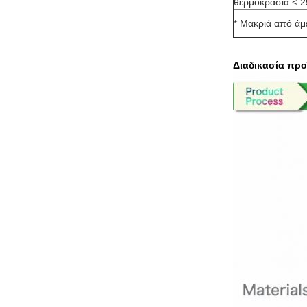
θερμοκρασία < 
* Μακριά από άμ
Διαδικασία προ