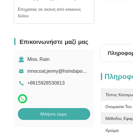
Επιχρίσεις σε σκόνη από κόκκους
ξύλου
Επικοινωνήστε μαζί μας
Πληροφορ
Miss. Rain
innocoat.jenny@hsindapowdercoating.com
Πληροφο
+8615928530813
Τόπος Καταγω
Ονομασία Του 
Μιλήστε τώρα.
Μέθοδος Εφαρ
Χρώμα: