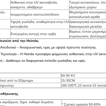
Ανθεκτικό στην UV ακτινοβολία,
Τροχοί αυτοκινήτων, έπ
εύκαμπτο, αδιάβροχο
εξωτερικού χώρου
κής-
Μηχανήματα εσωτερικού
Ισορροπημένο κόστος/απόδοση
καταναλωτικά αγαθά
Υψηλή γυαλάδα, σταθερότητα στην UV
Διακοσμητικά αυτοκινήτ
ακτινοβολία
διακοσμητικά μέταλλα
Βαρέως τύπου μηχανήμα
Ενισχυμένη αντοχή στην τριβή
στρατιωτικός εξοπλισμό
ευτείτε από την Hsinda;
 Αποδοτικό – Ανταγωνιστικές τιμές με υψηλά πρότυπα ποιότητας.
Τεχνολογία – Η Hsinda προσφέρει φόρμουλες ανθεκτικές στην UV ακτινο
 – Διαθέσιμο σε διαφορετικά επίπεδα γυαλάδας και υφές.
ς
60-90 KV
λιού από το Εξάρτημα
15-30CM
λήρυνσης
180-200℃,10 λεπτά-15 λεπτά
ποθήκευσης
ε αεριζόμενο, ξηρό, καθαρό δωμάτιο,
* Σχετική υγρασία 50-65%