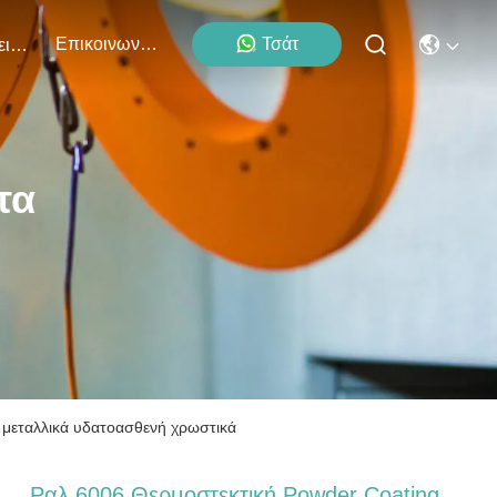
Επικοινωνήστε Μαζί Μας
Τσάτ
Εκδηλώσεις
τα
α μεταλλικά υδατοασθενή χρωστικά
Ραλ 6006 Θερμοστεκτική Powder Coating