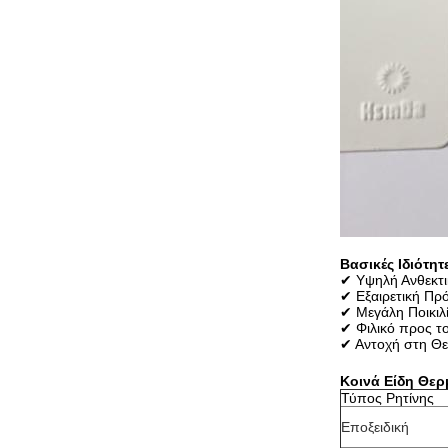
Βασικές Ιδιότ
✔ Υψηλή Ανθεκτι
✔ Εξαιρετική Πρό
✔ Μεγάλη Ποικιλί
✔ Φιλικό προς τ
✔ Αντοχή στη Θε
Κοινά Είδη Θε
Τύπος Ρητίνης
Εποξειδική