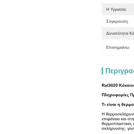
Η Υγρασία:
Σύγκρουση:
Δυνατότητα Κ
Επισημαίνω:
Περιγρα
Ral3020 Κόκκιν
Πληροφορίες Π
Τι είναι η θερ
Η θερμοσκληρυνό
επιφάνεια και στ
θερμοπλαστικές 
σκλήρυνσης, γίνο