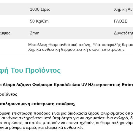
1000 Ώρες
Χημική Αν
50 Kg/cm
ΓΛΟΣΣ:
άμψης:
2mm
Δυνατότη
Μεταλλική θερμοανθεκτική σκόνη
, 
Υδατοασφαλής θερμο
Χημικά ανθεκτική θερμοστεκτική σκόνη επίστρωσης
φή Του Προϊόντος
ο Δέρμα Λιζάρντ Φινίρισμα Κροκόδειλου UV Ηλεκτροστατική Επί
ροϊόντος
μοσκληρυνόμενη επίστρωση πούδρας;
μενη επίστρωση πούδρας είναι μια διαδικασία ξηρού φινιρίσματος όπο
η συνέχεια σκληραίνεται υπό θερμότητα για να σχηματίσει ένα σκληρό, δ
επιστρώσεις, οι οποίες μπορούν να επανατηχθούν, οι θερμοσκληρυνόμεν
νται μόνιμα στερεές και εξαιρετικά ανθεκτικές.