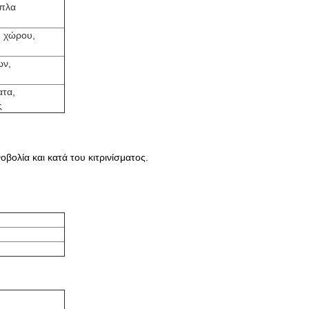
ιπλα
 χώρου,
ων,
τα,
ς
βολία και κατά του κιτρινίσματος.