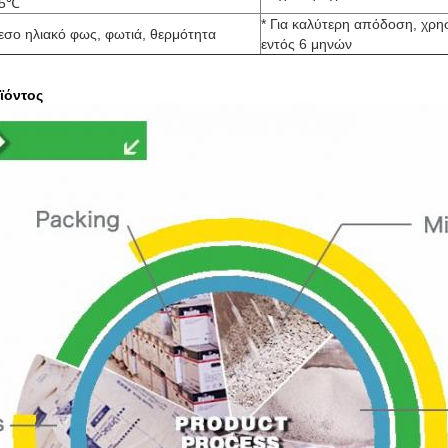
25℃
* Για καλύτερη απόδοση, χρη
εσο ηλιακό φως, φωτιά, θερμότητα
εντός 6 μηνών
ϊόντος