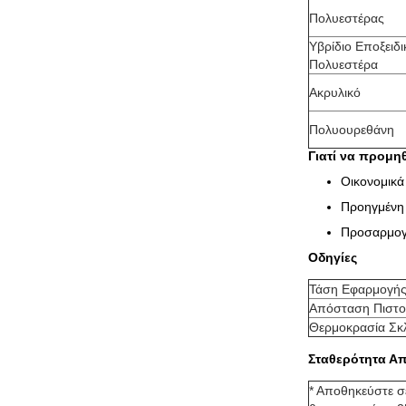
Πολυεστέρας
Υβρίδιο Εποξειδι
Πολυεστέρα
Ακρυλικό
Πολυουρεθάνη
Γιατί να προμηθ
Οικονομικά
Προηγμένη 
Προσαρμογή
Οδηγίες
Τάση Εφαρμογή
Απόσταση Πιστο
Θερμοκρασία Σκ
Σταθερότητα Α
* Αποθηκεύστε σ