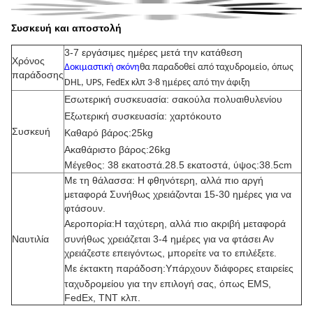
Συσκευή και αποστολή
3-7 εργάσιμες ημέρες μετά την κατάθεση
Χρόνος
Δοκιμαστική σκόνη
θα παραδοθεί από ταχυδρομείο, όπως
παράδοσης
DHL, UPS, FedEx κλπ 3-8 ημέρες από την άφιξη
Εσωτερική συσκευασία: σακούλα πολυαιθυλενίου
Εξωτερική συσκευασία: χαρτόκουτο
Συσκευή
Καθαρό βάρος:25kg
Ακαθάριστο βάρος:26kg
Μέγεθος: 38 εκατοστά.28.5 εκατοστά, ύψος:38.5cm
Με τη θάλασσα: Η φθηνότερη, αλλά πιο αργή
μεταφορά Συνήθως χρειάζονται 15-30 ημέρες για να
φτάσουν.
Αεροπορία:
Η ταχύτερη, αλλά πιο ακριβή μεταφορά
Ναυτιλία
συνήθως χρειάζεται 3-4 ημέρες για να φτάσει Αν
χρειάζεστε επειγόντως, μπορείτε να το επιλέξετε.
Με έκτακτη παράδοση:
Υπάρχουν διάφορες εταιρείες
ταχυδρομείου για την επιλογή σας, όπως EMS,
FedEx, TNT κλπ.