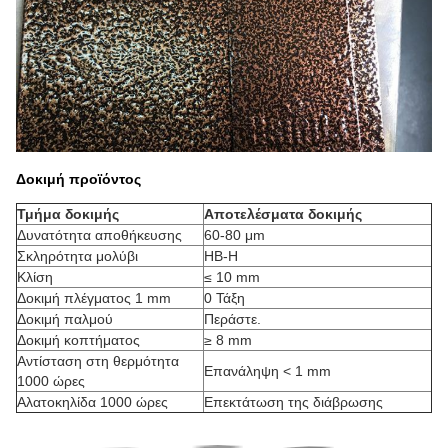
Δοκιμή προϊόντος
Τμήμα δοκιμής
Αποτελέσματα δοκιμής
Δυνατότητα αποθήκευσης
60-80 μm
Σκληρότητα μολύβι
HB-H
Κλίση
≤ 10 mm
Δοκιμή πλέγματος 1 mm
0 Τάξη
Δοκιμή παλμού
Περάστε.
Δοκιμή κοπτήματος
≥ 8 mm
Αντίσταση στη θερμότητα
Επανάληψη < 1 mm
1000 ώρες
Αλατοκηλίδα 1000 ώρες
Επεκτάτωση της διάβρωσης