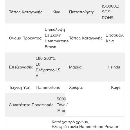
ISO9001; 
Τόπος Καταγωγής:
Κίνα
Πιστοποίηση:
SGS; 
ROHS
Επικάλυψη 
Σε Σκόνη 
Σιτσουάν, 
Όνομα Προϊόντος:
Τόπος Καταγωγής:
Hammertone 
Κίνα
Brown
180-200℃, 
10 
Επεξεργασία:
Μάρκα:
Hsinda
Ελάχιστος-15 
Λ.
Τεχνική Υφή:
Hammertone
Χρώμα:
Καφέ
5000 
Δυνατότητα Προσφοράς:
Τόνοι/
Έτος
Καφέ χοντρό χρώμα
, 
Ελαφριά ταινία Hammertone Powder 