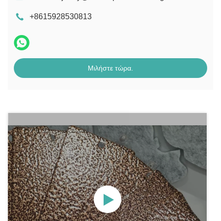
+8615928530813
Μιλήστε τώρα.