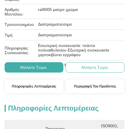
Αριθμός
ral9005 μαύρο χρώμα
Μοντέλου:
Διαπραγματεύσιμα
Τροποποιημένο:
Διαπραγματεύσιμα
Τιμή:
Εσωτερική συσκευασία: τσάντα
Πληροφορίες
πολυαιθυλενίου Εξωτερική συσκευασία:
Συσκευασίας:
χαρτοκιβώτιο εγγράφου
Δ/Κ, D/Α, D/P, T/T, Western Union,
Όροι Πληρωμής:
Μιλήστε Τώρα.
Μιλήστε Τώρα.
Πληροφορίες Λεπτομέρειας
Περιγραφή Του Προϊόντος
Πληροφορίες Λεπτομέρειας
ISO9001; 
Τσενγκντού, 