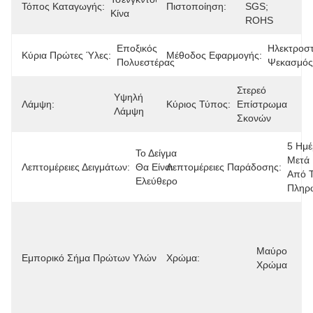
Τόπος Καταγωγής:
Πιστοποίηση:
SGS; 
Κίνα
ROHS
Εποξικός 
Ηλεκτροστ
Κύρια Πρώτες Ύλες:
Μέθοδος Εφαρμογής:
Πολυεστέρας
Ψεκασμός
Στερεό 
Υψηλή 
Λάμψη:
Κύριος Τύπος:
Επίστρωμα 
Λάμψη
Σκονών
5 Ημέ
Το Δείγμα 
Μετά 
Λεπτομέρειες Δειγμάτων:
Θα Είναι 
Λεπτομέρειες Παράδοσης:
Από Τ
Ελεύθερο
Πληρ
Ρητίνη, 
Θεραπεύοντας 
Πράκτορας, 
Μαύρο 
Εμπορικό Σήμα Πρώτων Υλών:
Πρόσθετες 
Χρώμα:
Χρώμα
Ουσίες, 
Χρωστική 
Ουσία