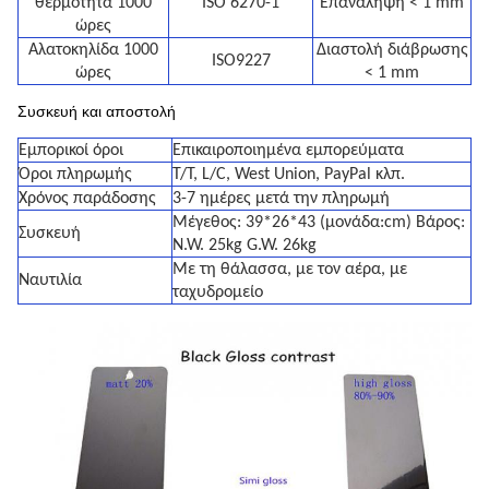
θερμότητα 1000
ISO 6270-1
Επανάληψη < 1 mm
ώρες
Αλατοκηλίδα 1000
Διαστολή διάβρωσης
ISO9227
ώρες
< 1 mm
Συσκευή και αποστολή
Εμπορικοί όροι
Επικαιροποιημένα εμπορεύματα
Όροι πληρωμής
T/T, L/C, West Union, PayPal κλπ.
Χρόνος παράδοσης
3-7 ημέρες μετά την πληρωμή
Μέγεθος: 39*26*43 (μονάδα:cm) Βάρος:
Συσκευή
N.W. 25kg G.W. 26kg
Με τη θάλασσα, με τον αέρα, με
Ναυτιλία
ταχυδρομείο