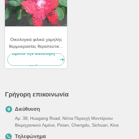
Οικολογικά φιλικά χαμηλής
θερμοκρασίας θεραπευτικές
σκόνες Επιχρίσεις ανθεκτικές
Βρείτε την καλύτερη
στα αλατιδωτά
τιμή
Γρήγορη επικοινωνία
Διεύθυνση
Αρ. 38, Huagang Road, Νότια Περιοχή Μοντέρνου
Βιομηχανικού Λιμένα, Pixian, Chengdu, Sichuan, Κίνα
Τηλεφώνημα