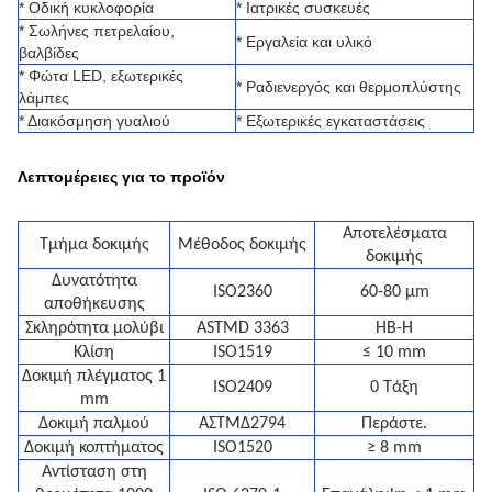
* Οδική κυκλοφορία
* Ιατρικές συσκευές
* Σωλήνες πετρελαίου,
* Εργαλεία και υλικό
βαλβίδες
* Φώτα LED, εξωτερικές
* Ραδιενεργός και θερμοπλύστης
λάμπες
* Διακόσμηση γυαλιού
* Εξωτερικές εγκαταστάσεις
Λεπτομέρειες για το προϊόν
Αποτελέσματα
Τμήμα δοκιμής
Μέθοδος δοκιμής
δοκιμής
Δυνατότητα
ISO2360
60-80 μm
αποθήκευσης
Σκληρότητα μολύβι
ASTMD 3363
HB-H
Κλίση
ISO1519
≤ 10 mm
Δοκιμή πλέγματος 1
ISO2409
0 Τάξη
mm
Δοκιμή παλμού
ΑΣTMΔ2794
Περάστε.
Δοκιμή κοπτήματος
ISO1520
≥ 8 mm
Αντίσταση στη