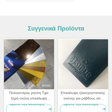
Συγγενικά Προϊόντα
βίντεο
Πολυεστέρας ρητίνη Tgic
Επικάλυψη ηλεκτροστατικής
ξηρή σκόνη επικάλυψη
σκόνης για ράβδους από
αντοχή σε υπεριώδη
ατσάλι
Βρείτε την καλύτερη
Βρείτε την καλύτερη
ακτινοβολία υφή υψηλή