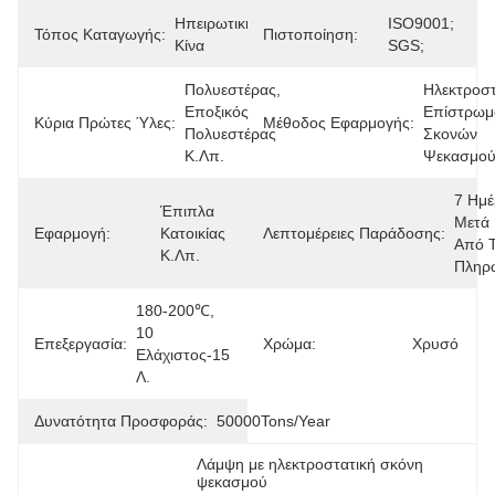
Ηπειρωτική 
ISO9001; 
Τόπος Καταγωγής:
Πιστοποίηση:
Κίνα
SGS;
Πολυεστέρας, 
Ηλεκτροστ
Εποξικός 
Επίστρωμα
Κύρια Πρώτες Ύλες:
Μέθοδος Εφαρμογής:
Πολυεστέρας 
Σκονών 
Κ.λπ.
Ψεκασμο
7 Ημέ
Έπιπλα 
Μετά 
Εφαρμογή:
Κατοικίας 
Λεπτομέρειες Παράδοσης:
Από Τ
Κ.λπ.
Πληρ
180-200℃, 
10 
Επεξεργασία:
Χρώμα:
Χρυσό
Ελάχιστος-15 
Λ.
Δυνατότητα Προσφοράς:
50000Tons/Year
Λάμψη με ηλεκτροστατική σκόνη 
ψεκασμού