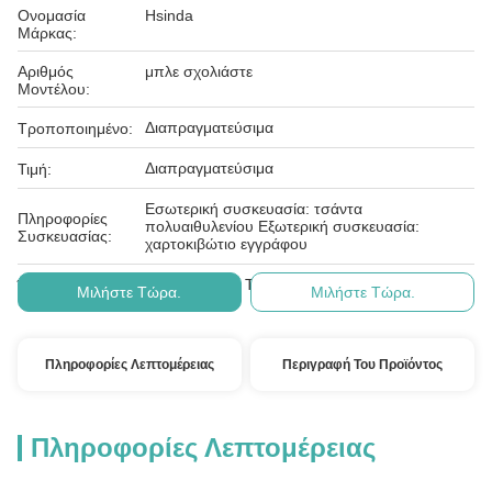
Ονομασία
Hsinda
Μάρκας:
Αριθμός
μπλε σχολιάστε
Μοντέλου:
Διαπραγματεύσιμα
Τροποποιημένο:
Διαπραγματεύσιμα
Τιμή:
Εσωτερική συσκευασία: τσάντα
Πληροφορίες
πολυαιθυλενίου Εξωτερική συσκευασία:
Συσκευασίας:
χαρτοκιβώτιο εγγράφου
Ε/Ε, Δ/Α, Δ/Π, Τ/Τ, Western Union
Όροι Πληρωμής:
Μιλήστε Τώρα.
Μιλήστε Τώρα.
Πληροφορίες Λεπτομέρειας
Περιγραφή Του Προϊόντος
Πληροφορίες Λεπτομέρειας