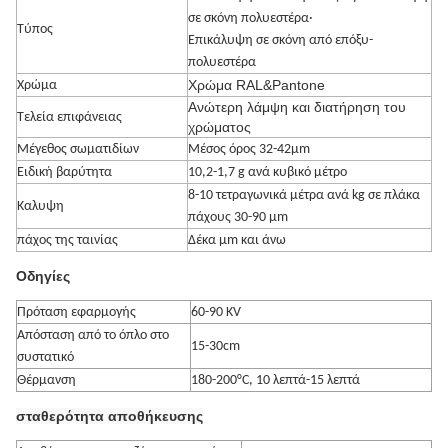
σε σκόνη πολυεστέρα·
Τύπος
Επικάλυψη σε σκόνη από επόξυ-
πολυεστέρα
Χρώμα RAL&Pantone
Χρώμα
Ανώτερη λάμψη και διατήρηση του
Τελεία επιφάνειας
χρώματος
Μέγεθος σωματιδίων
Μέσος όρος 32-42μm
Ειδική βαρύτητα
10,2-1,7 g ανά κυβικό μέτρο
8-10 τετραγωνικά μέτρα ανά kg σε πλάκα
Καλυψη
πάχους 30-90 μm
πάχος της ταινίας
Δέκα μm και άνω
Οδηγίες
Πρόταση εφαρμογής
60-90 KV
Απόσταση από το όπλο στο
15-30cm
συστατικό
Θέρμανση
180-200°C, 10 λεπτά-15 λεπτά
σταθερότητα αποθήκευσης