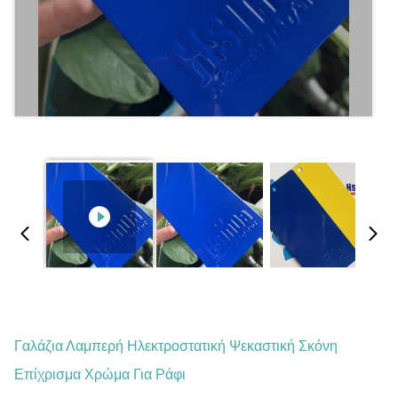
Γαλάζια Λαμπερή Ηλεκτροστατική Ψεκαστική Σκόνη
Επίχρισμα Χρώμα Για Ράφι