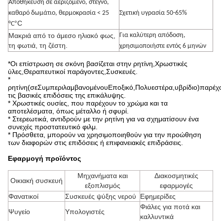
Αποθήκευση σε αεριζόμενο, στεγνό,
καθαρό δωμάτιο, θερμοκρασία < 25
Σχετική υγρασία 50-65%
°C
°C
Μακριά από το άμεσο ηλιακό φως,
Για καλύτερη απόδοση,
τη φωτιά, τη ζέστη.
χρησιμοποιήστε εντός 6 μηνών
*
Οι επίστρωση σε σκόνη βασίζεται στην ρητίνη
,
Χρωστικές
ύλες
,
Θεραπευτικοί παράγοντες
,
Συσκευές.
*
ρητίνη
(
σε
Συμπεριλαμβανομένου
Εποξικό
,
Πολυεστέρα
,
υβρίδιο
)
παρέχ
τις βασικές επιδόσεις της επικάλυψης.
* Χρωστικές ουσίες, που παρέχουν το χρώμα και τα
αποτελέσματα, όπως μέταλλο ή σφυρί.
* Στερεωτικά, αντιδρούν με την ρητίνη για να σχηματίσουν ένα
συνεχές προστατευτικό φιλμ.
* Πρόσθετα, μπορούν να χρησιμοποιηθούν για την προώθηση
των διαφορών στις επιδόσεις ή επιφανειακές επιδράσεις.
Εφαρμογή προϊόντος
Μηχανήματα και
Διακοσμητικές
Οικιακή συσκευή
εξοπλισμός
εφαρμογές
Φανατικοί
Συσκευές ψύξης νερού
Εφημερίδες
Φιάλες για ποτά και
Ψυγείο
Υπολογιστές
καλλυντικά