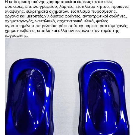
Η επίστρωση σκόνης χρησιμοποιείται ευρέως σε οικιακές
συσκευές, έπιπλα γραφείου, λάμπες, εξοπλισμό κήπου, προϊόντα
αναψυχής, εξαρτήματα οχημάτων, εξοπλισμό πυρόσβεσης,
όργανα και μετρητές,χιλιόμετρα φράχτες, αντιατρωτικοί σωλήνες,
οχηματαγωγός, ναυτιλιακό, αρχιτεκτονικό υλικό, φιάλες
υγροποιημένου πετρελαίου, ράφι σούπερ μάρκετ, ραπτομηχανές,
χρηματοκιβώτια, έπιπλα και άλλα αντικείμενα στον τομέα της
ζωγραφικής.