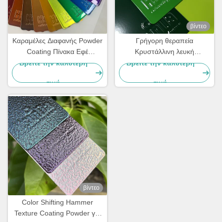
βίντεο
Καραμέλες Διαφανής Powder
Γρήγορη θεραπεία
Coating Πίνακα Εφέ
Κρυστάλλινη λευκή
καθρέφτη
ηλεκτροστατική σκόνη
Βρείτε την καλύτερη
Βρείτε την καλύτερη
επικάλυψη Polyester TGIC
τιμή
τιμή
δωρεάν για την αρχιτεκτονική
βίντεο
Color Shifting Hammer
Texture Coating Powder για