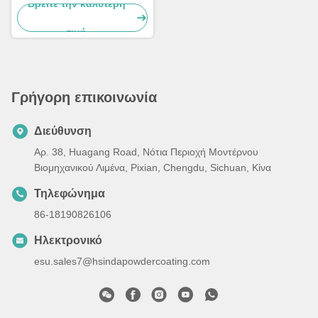
Μεταλλική Επιφάνεια με
Βρείτε την καλύτερη
Προσαρμοσμένη Γυαλάδα
τιμή
Γρήγορη επικοινωνία
Διεύθυνση
Αρ. 38, Huagang Road, Νότια Περιοχή Μοντέρνου
Βιομηχανικού Λιμένα, Pixian, Chengdu, Sichuan, Κίνα
Τηλεφώνημα
86-18190826106
Ηλεκτρονικό
esu.sales7@hsindapowdercoating.com