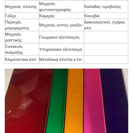
Μηχανές
Μηχανές πλύσης
Καλαθιές προβολής
φωτοαντιγραφίας
Γεΐζερ
Καμερές
Κλουβιά
Περιοχές
Διακοσμητικές σχάρες
Μηχανές κοπής γκαζόν
μαγειρέματος
κλπ.
Μηχανές
Γεωργικοί εξοπλισμός
ραπτικής
Συσκευές
Υπηρεσιακό εξοπλισμό
ανάμειξης
Κλιματιστικά κλπ.
Μεταλλικά έπιπλα κ.λπ.