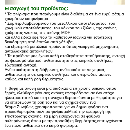
Εισαγωγή του προϊόντος:
* Τα φινίρισμα που παράγουμε είναι διαθέσιμα σε ένα ευρύ φάσμα
χρωμάτων και φινίρισμα.
* Συμπεριλαμβανομένου του μεταλλικού αποτελέσματος, του
χρωμικού αποτελέσματος, του κόκκου του ξύλου, της σκόνης
χρώματος γλυκού, της σκόνης MDF
και άλλα ειδικά εφέ,που τα καθιστούν ιδανικά για εσωτερική
διακόσμηση από έπιπλα από χάλυβα,
και εξωτερικά μεταλλικά προϊόντα όπως γεωργικά μηχανήματα,
ανταλλακτικά αυτοκινήτων
* Τα προϊόντα μας έχουν καλή σταθερότητα αποθήκευσης, αντοχή
σε ψεκασμό αλατιού, ανθεκτικότητα στις καιρικές συνθήκες,
εξωτερική αντοχή,
Ανθεκτικότητα στη διάβρωση, ανθεκτικότητα σε χημικά,
ανθεκτικότητα σε καιρικές συνθήκες και υπεριώδεις ακτίνες,
καθώς και καλή ροή θερμότητας.
Η βαφή με σκόνη είναι μια διαδικασία επίχρισής υλικών, όπου
ξηρές, ελεύθερα ρέουσες σκόνες εφαρμόζονται σε ένα στόχο
ηλεκτροστατικά και στη συνέχεια θεραπεύονται με θερμότητα για
να επιτρέψουν τη ροή του και να σχηματίσουν ένα
δέρμα.Συνήθως χρησιμοποιείται για να δημιουργήσει ένα
προκαθορισμένο σκληρό φινίρισμαΜετά την εφαρμογή της
επίστρωσης σκόνης, τα μέρη εισέρχονται σε φούρνο
σκληρύνσεως όπου με την προσθήκη θερμότητας,επιτυγχάνεται
ένα πολύ ανθεκτικό στο καιρό φινίρισμα.