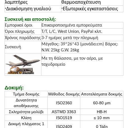
λαμπτήρες
θερμοαποχέτευση
Διακόσμηση γυαλιού
Εξωτερικές εγκαταστάσεις
*
*
Συσκευή και αποστολή:
Εμπορικοί όροι
Επικαιροποιημένα εμπορεύματα
Όροι πληρωμής
T/T, L/C, West Union, PayPal κλπ.
Χρόνος παράδοσης
3-7 ημέρες μετά την πληρωμή
Μέγεθος: 39*26*43 (μονάδα:cm) Βάρος:
Συσκευή
N.W. 25kg G.W. 26kg
Με τη θάλασσα, με τον αέρα, με
ταχυδρομείο
Δοκιμή:
Τμήμα δοκιμής
Μέθοδος δοκιμής
Αποτελέσματα δοκιμής
Δυνατότητα
ISO2360
60-80 μm
αποθήκευσης
Σκληρότητα μολύβι
ASTMD 3363
HB-H
Κλίση
ISO1519
≤ 10 mm
Δοκιμή πλέγματος 1
ISO2409
0 Τάξη