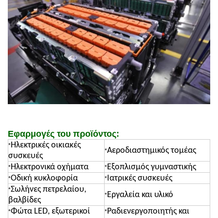
Εφαρμογές του προϊόντος:
Ηλεκτρικές οικιακές
*
Αεροδιαστημικός τομέας
*
συσκευές
Ηλεκτρονικά οχήματα
Εξοπλισμός γυμναστικής
*
*
Οδική κυκλοφορία
Ιατρικές συσκευές
*
*
Σωλήνες πετρελαίου,
*
Εργαλεία και υλικό
*
βαλβίδες
Φώτα LED, εξωτερικοί
Ραδιενεργοποιητής και
*
*