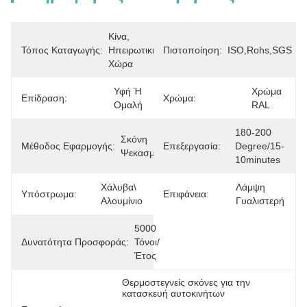
Κίνα, 
Τόπος Καταγωγής:
Ηπειρωτική 
Πιστοποίηση:
ISO,Rohs,SGS
Χώρα
Υφή Ή 
Χρώμα 
Επίδραση:
Χρώμα:
Ομαλή
RAL
180-200 
Σκόνη 
Μέθοδος Εφαρμογής:
Επεξεργασία:
Degree/15-
Ψεκασμού
10minutes
Χάλυβα\ 
Λάμψη 
Υπόστρωμα:
Επιφάνεια:
Αλουμίνιο
Γυαλιστερή
5000 
Δυνατότητα Προσφοράς:
Τόνοι/
Έτος
Θερμοστεγνείς σκόνες για την 
κατασκευή αυτοκινήτων
, 