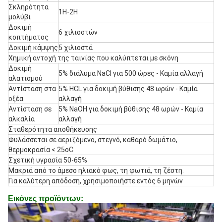
Σκληρότητα
1H-2H
μολύβι
Δοκιμή
6 χιλιοστών
κοπτήματος
Δοκιμή κάμψης
5 χιλιοστά
Χημική αντοχή της ταινίας που καλύπτεται με σκόνη
Δοκιμή
5% διάλυμα NaCl για 500 ώρες - Καμία αλλαγή
αλατισμού
Αντίσταση στα
5% HCL για δοκιμή βύθισης 48 ωρών - Καμία
οξέα
αλλαγή
Αντίσταση σε
5% NaOH για δοκιμή βύθισης 48 ωρών - Καμία
αλκαλία
αλλαγή
Σταθερότητα αποθήκευσης
Φυλάσσεται σε αεριζόμενο, στεγνό, καθαρό δωμάτιο,
θερμοκρασία < 25oC
Σχετική υγρασία 50-65%
Μακριά από το άμεσο ηλιακό φως, τη φωτιά, τη ζέστη.
Για καλύτερη απόδοση, χρησιμοποιήστε εντός 6 μηνών
Εικόνες προϊόντων: