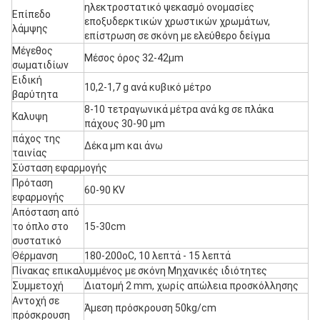
ηλεκτροστατικό ψεκασμό ονομασίες
Επίπεδο
εποξυδερκτικών χρωστικών χρωμάτων,
λάμψης
επίστρωση σε σκόνη με ελεύθερο δείγμα
Μέγεθος
Μέσος όρος 32-42μm
σωματιδίων
Ειδική
10,2-1,7 g ανά κυβικό μέτρο
βαρύτητα
8-10 τετραγωνικά μέτρα ανά kg σε πλάκα
Καλυψη
πάχους 30-90 μm
πάχος της
Δέκα μm και άνω
ταινίας
Σύσταση εφαρμογής
Πρόταση
60-90 KV
εφαρμογής
Απόσταση από
το όπλο στο
15-30cm
συστατικό
Θέρμανση
180-200oC, 10 λεπτά - 15 λεπτά
Πίνακας επικαλυμμένος με σκόνη Μηχανικές ιδιότητες
Συμμετοχή
Διατομή 2 mm, χωρίς απώλεια προσκόλλησης
Αντοχή σε
Άμεση πρόσκρουση 50kg/cm
πρόσκρουση