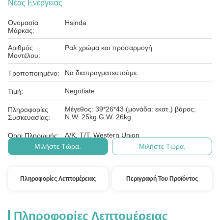
Νέας Ενέργειας
Ονομασία
Hsinda
Μάρκας:
Αριθμός
Ραλ χρώμα και προσαρμογή
Μοντέλου:
Να διαπραγματευτούμε.
Τροποποιημένο:
Negotiate
Τιμή:
Μέγεθος: 39*26*43 (μονάδα: εκατ.) βάρος:
Πληροφορίες
N.W. 25kg G.W. 26kg
Συσκευασίας:
Λ/Κ, Τ/Τ, Western Union
Όροι Πληρωμής:
Μιλήστε Τώρα.
Μιλήστε Τώρα.
Πληροφορίες Λεπτομέρειας
Περιγραφή Του Προϊόντος
Πληροφορίες Λεπτομέρειας