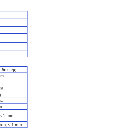
 δοκιμής
μm
mm
η
ε.
m
< 1 mm
ωσης < 1 mm