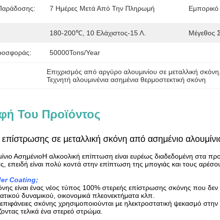
 Παράδοσης:
7 Ημέρες Μετά Από Την Πληρωμή
Εμπορικό
180-200℃, 10 Ελάχιστος-15 Λ.
Μέγεθος 
ροσφοράς:
50000Tons/Year
Επιχρισμός από αργύρο αλουμινίου σε μεταλλική σκόνη
Τεχνητή αλουμινένια ασημένια θερμοστεκτική σκόνη
φή Του Προϊόντος
επίστρωσης σε μεταλλική σκόνη από ασημένιο αλουμίνι
ίνιο Ασημένιο
Η αλκοολική επίπτωση είναι ευρέως διαδεδομένη στα προ
ς, επειδή είναι πολύ κοντά στην επίπτωση της μπογιάς και τους αρέσου
der Coating;
νης είναι ένας νέος τύπος 100% στερεής επίστρωσης σκόνης που δεν πε
γατικού δυναμικού, οικονομικά πλεονεκτήματα κλπ.
επιφάνειες σκόνης χρησιμοποιούνται με ηλεκτροστατική ψεκασμό στην 
οντας τελικά ένα στερεό στρώμα.