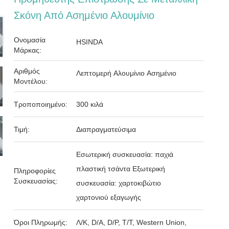
Σκόνη Από Ασημένιο Αλουμίνιο
Ονομασία
HSINDA
Μάρκας:
Αριθμός
Λεπτομερή Αλουμίνιο Ασημένιο
Μοντέλου:
Τροποποιημένο:
300 κιλά
Τιμή:
Διαπραγματεύσιμα
Εσωτερική συσκευασία: παχιά
πλαστική τσάντα Εξωτερική
Πληροφορίες
Συσκευασίας:
συσκευασία: χαρτοκιβώτιο
χαρτονιού εξαγωγής
Όροι Πληρωμής:
Λ/Κ, D/A, D/P, T/T, Western Union,