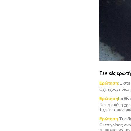
Γενικές ερωτή
Ερώτηση
:
Είστε
Όχι, έχουμε δικό
Ερώτηση
Ι.
σ
Είν
Ναι, η σκόνη χρη
Έχει το προνόμιο
Ερώτηση
:
Τι εί
Οι επιχρίσεις σκ
προσφέρουν την 