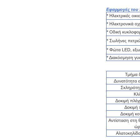
Εφαρμογές του 
* Ηλεκτρικές οικ
* Ηλεκτρονικά ο
* Οδική κυκλοφο
* Σωλήνες πετρε
* Φώτα LED, εξω
* Διακόσμηση γυ
Τμήμα 
Δυνατότητα 
Σκληρότη
Κλ
Δοκιμή πλέ
Δοκιμή
Δοκιμή κ
Αντίσταση στη 
ώρ
Αλατοκηλίδ