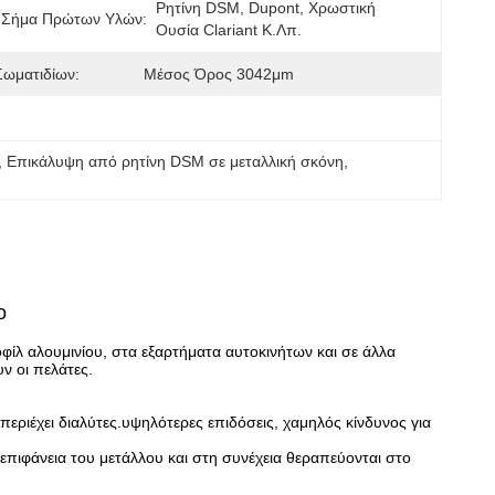
Ρητίνη DSM, Dupont, Χρωστική 
 Σήμα Πρώτων Υλών:
Ουσία Clariant Κ.λπ.
Σωματιδίων:
Μέσος Όρος 3042μm
, 
Επικάλυψη από ρητίνη DSM σε μεταλλική σκόνη
, 
ο
φίλ αλουμινίου, στα εξαρτήματα αυτοκινήτων και σε άλλα
ν οι πελάτες.
ριέχει διαλύτες.υψηλότερες επιδόσεις, χαμηλός κίνδυνος για
επιφάνεια του μετάλλου και στη συνέχεια θεραπεύονται στο