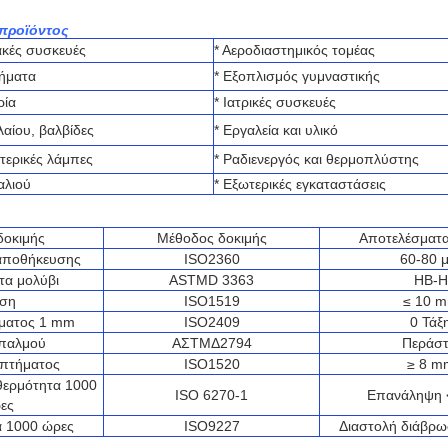
προϊόντος
ιακές συσκευές
* Αεροδιαστημικός τομέας
χήματα
* Εξοπλισμός γυμναστικής
ρία
* Ιατρικές συσκευές
λαίου, βαλβίδες
* Εργαλεία και υλικό
τερικές λάμπες
* Ραδιενεργός και θερμοπλύστης
αλιού
* Εξωτερικές εγκαταστάσεις
δοκιμής
Μέθοδος δοκιμής
Αποτελέσματα
αποθήκευσης
ISO2360
60-80 
τα μολύβι
ASTMD 3363
HB-H
ίση
ISO1519
≤ 10 
γματος 1 mm
ISO2409
0 Τάξ
 παλμού
ΑΣTMΔ2794
Περάστ
οπτήματος
ISO1520
≥ 8 m
θερμότητα 1000
ISO 6270-1
Επανάληψη 
ες
α 1000 ώρες
ISO9227
Διαστολή διάβρ