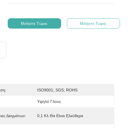
Μιλήστε Τώρα.
Μιλήστε Τώρα.
ηση:
ISO9001; SGS; ROHS
Υψηλό Γλους
ιες Δειγμάτων:
0,1 Κλ Θα Είναι Ελεύθερα