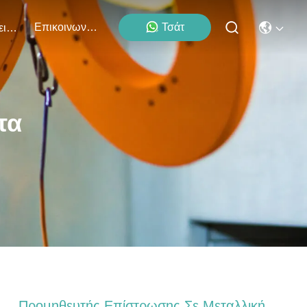
Επικοινωνήστε Μαζί Μας
Τσάτ
Εκδηλώσεις
τα
Προμηθευτής Επίστρωσης Σε Μεταλλική