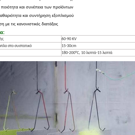
 ποιότητα και συνέπεια των προϊόντων
αθαριότητα και συντήρηση εξοπλισμού
 με τις κανονιστικές διατάξεις
τα
:
ής
60-90 KV
πλο στο συστατικό
15-30cm
180-200°C, 10 λεπτά-15 λεπτά