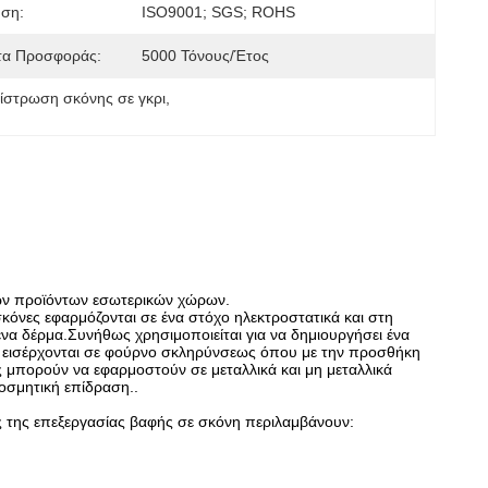
ηση:
ISO9001; SGS; ROHS
τα Προσφοράς:
5000 Τόνους/έτος
πίστρωση σκόνης σε γκρι
, 
κών προϊόντων εσωτερικών χώρων.
σκόνες εφαρμόζονται σε ένα στόχο ηλεκτροστατικά και στη
ένα δέρμα.Συνήθως χρησιμοποιείται για να δημιουργήσει ένα
 εισέρχονται σε φούρνο σκληρύνσεως όπου με την προσθήκη
ς μπορούν να εφαρμοστούν σε μεταλλικά και μη μεταλλικά
οσμητική επίδραση..
ς της επεξεργασίας βαφής σε σκόνη περιλαμβάνουν: