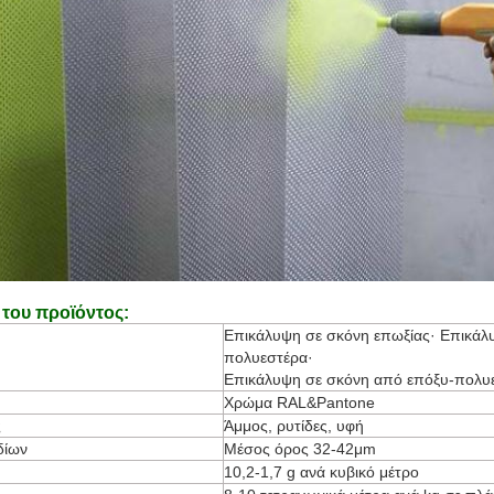
του προϊόντος
:
Επικάλυψη σε σκόνη επωξίας· Επικάλ
πολυεστέρα·
Επικάλυψη σε σκόνη από επόξυ-πολυ
Χρώμα RAL&Pantone
ς
Άμμος, ρυτίδες, υφή
δίων
Μέσος όρος 32-42μm
10,2-1,7 g ανά κυβικό μέτρο