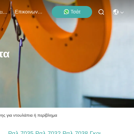
Επικοινωνήστε Μαζί Μας
Τσάτ
Εκδηλώσεις
τα
ης για ντουλάπια ή περίβλημα
Ραλ 7035 Ραλ 7032 Ραλ 7038 Γκρι