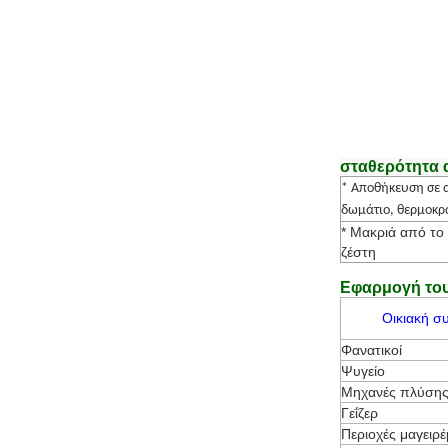
σταθερότητα 
* Αποθήκευση σε α
δωμάτιο, θερμοκρα
* Μακριά από το 
ζέστη
Εφαρμογή του
Οικιακή σ
Φανατικοί
Ψυγείο
Μηχανές πλύση
Γεΐζερ
Περιοχές μαγειρ