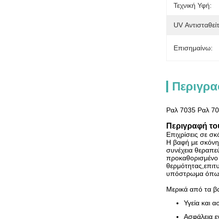
Τεχνική Υφή:
UV Αντισταθείτ
Επισημαίνω:
Περιγρα
Ραλ 7035 Ραλ 70
Περιγραφή το
Επιχρίσεις σε σ
Η βαφή με σκόνη 
συνέχεια θεραπεύ
προκαθορισμένο 
θερμότητας,επιτυ
υπόστρωμα όπως 
Μερικά από τα β
Υγεία και 
Ασφάλεια ε