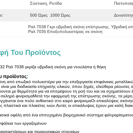
Σύσταση, Ρυτίδα
Πιστοποί
ε:
500 Ώρες  1000 Ώρες
Δυνατότη
Ραλ 7038 Γκρι υβριδική σκόνη επίστρωσης
, 
Υβριδική ε
Ραλ 7035 Εποξυπολυεστέρας σε σκόνη
φή Του Προϊόντος
32 Ραλ 7038 γκρίζα υβριδική σκόνη για ντουλάπα ή θήκη
υ προϊόντος
:
κόνη από επωξικό πολυεστέρα για την επεξεργασία επιφάνειας μεταλλι
είναι μια διαδικασία επίχρισής υλικών, όπου ξηρές, ελεύθερα ρέουσες 
ονται με θερμότητα για να επιτρέψουν τη ροή του και να σχηματίσουν 
σκληρό φινίρισμαΜετά την εφαρμογή της επίστρωσης σκόνης, τα μέρη
γχάνεται ένα πολύ ανθεκτικό στο καιρό φινίρισμαΟι επικαλύψεις σκόνη
πλαστικά και πλακέτες ινών.Αυτές οι επικάλυψεις έχουν μια καλή διακ
ασικά οφέλη από ένα επιτυχημένο βιομηχανικό σύστημα φιλτραρίσματο
ασφάλεια των εργαζομένων
γκαταστάσεων και περιουσιακών στοιχείων