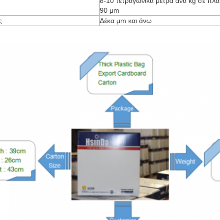
8-10 τετραγωνικά μέτρα ανά kg σε πλ
90 μm
ς
Δέκα μm και άνω