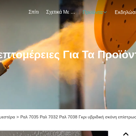
Σπίτι
Σχετικά Με Εμάς
Προϊόντα
επτομέρειες Για Τα Προϊόν
υεστέρα
>
Ραλ 7035 Ραλ 7032 Ραλ 7038 Γκρι υβριδική σκόνη επίστρωσ