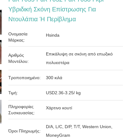
Υβριδική Σκόνη Επίστρωσης Για
Ντουλάπια Ή Περίβλημα
Ονομασία
Hsinda
Μάρκας:
Επικάλυψη σε σκόνη από επωξικό
Αριθμός
Μοντέλου:
πολυεστέρα
Τροποποιημένο:
300 κιλά
Τιμή:
USD2.36-3.25/ kg
Πληροφορίες
Χάρτινο κουτί
Συσκευασίας:
D/A, L/C, D/P, T/T, Western Union,
Όροι Πληρωμής:
MoneyGram