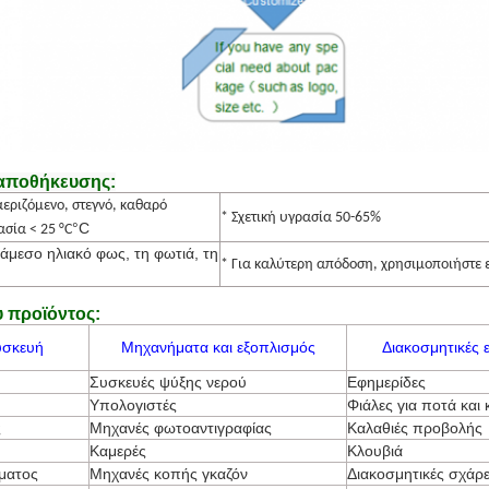
αποθήκευσης:
εριζόμενο, στεγνό, καθαρό
* Σχετική υγρασία 50-65%
°C
σία < 25 °C
άμεσο ηλιακό φως, τη φωτιά, τη
* Για καλύτερη απόδοση, χρησιμοποιήστε 
 προϊόντος:
υσκευή
Μηχανήματα και εξοπλισμός
Διακοσμητικές 
Συσκευές ψύξης νερού
Εφημερίδες
Υπολογιστές
Φιάλες για ποτά και 
ς
Μηχανές φωτοαντιγραφίας
Καλαθιές προβολής
Καμερές
Κλουβιά
έματος
Μηχανές κοπής γκαζόν
Διακοσμητικές σχάρε