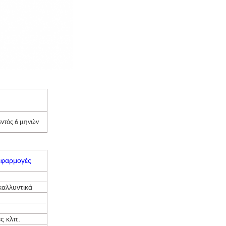
εντός 6 μηνών
εφαρμογές
καλλυντικά
ς κλπ.