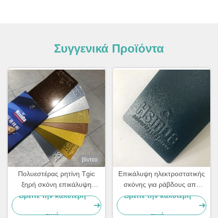
Συγγενικά Προϊόντα
βίντεο
Πολυεστέρας ρητίνη Tgic
Επικάλυψη ηλεκτροστατικής
ξηρή σκόνη επικάλυψη
σκόνης για ράβδους από
αντοχή σε υπεριώδη
ατσάλι
Βρείτε την καλύτερη
Βρείτε την καλύτερη
ακτινοβολία υφή υψηλή
τιμή
τιμή
θερμότητα