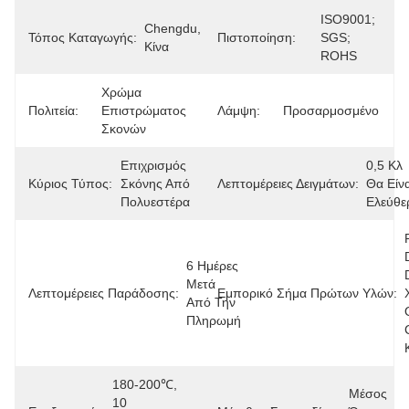
ISO9001; 
Chengdu, 
Τόπος Καταγωγής:
Πιστοποίηση:
SGS; 
Κίνα
ROHS
Χρώμα 
Πολιτεία:
Επιστρώματος 
Λάμψη:
Προσαρμοσμένο
Σκονών
Επιχρισμός 
0,5 Κλ 
Κύριος Τύπος:
Σκόνης Από 
Λεπτομέρειες Δειγμάτων:
Θα Είνα
Πολυεστέρα
Ελεύθε
6 Ημέρες 
Μετά 
Λεπτομέρειες Παράδοσης:
Εμπορικό Σήμα Πρώτων Υλών:
Από Την 
Πληρωμή
180-200℃, 
Μέσος 
10 