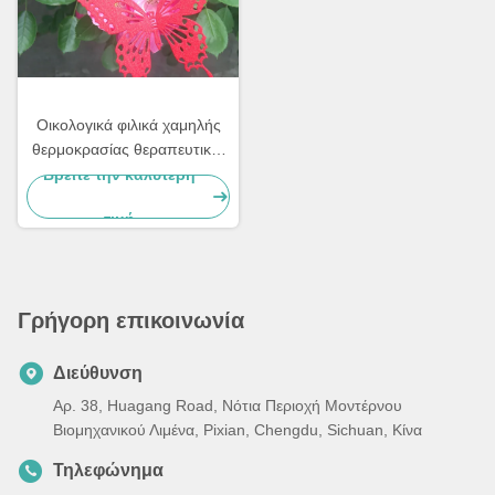
Οικολογικά φιλικά χαμηλής
θερμοκρασίας θεραπευτικές
σκόνες Επιχρίσεις ανθεκτικές
Βρείτε την καλύτερη
στα αλατιδωτά
τιμή
Γρήγορη επικοινωνία
Διεύθυνση
Αρ. 38, Huagang Road, Νότια Περιοχή Μοντέρνου
Βιομηχανικού Λιμένα, Pixian, Chengdu, Sichuan, Κίνα
Τηλεφώνημα