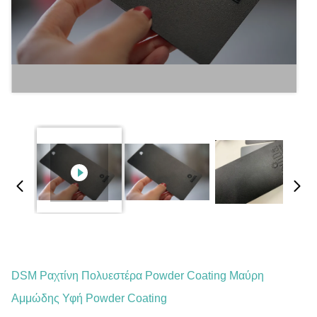
DSM Ραχτίνη Πολυεστέρα Powder Coating Μαύρη
Αμμώδης Υφή Powder Coating