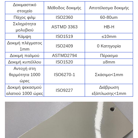
Δοκιμαστικό
Μέθοδος δοκιμής
Αποτέλεσμα δοκιμής
στοιχείο
Πάχος φιλμ
ISO2360
60-80um
Σκληρότητα
ASTMD 3363
HB-H
μολυβιού
Κάμψη
ISO1519
≤10mm
Δοκιμή πλέγματος
ISO2409
0 Κατηγορία
1mm
Δοκιμή παλμού
ASTMD2794
Πέρασμα
Δοκιμή κυπέλλου
ISO1520
≥8mm
Αντοχή στη
θερμότητα 1000
ISO6270-1
Σκάσιμο<1mm
ώρες
Δοκιμή ψεκασμού
Διάβρωση
ISO9227
αλατιού 1000 ώρες
εξάπλωσης<1mm