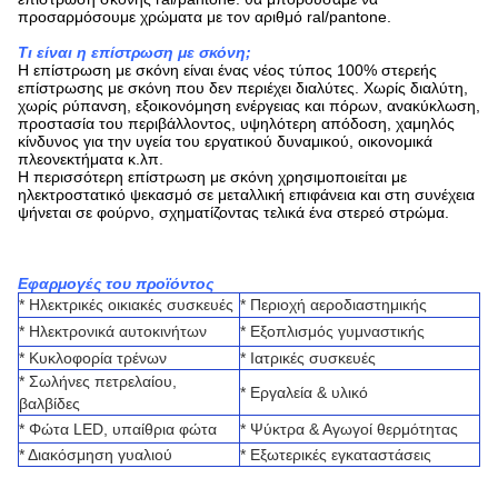
προσαρμόσουμε χρώματα με τον αριθμό ral/pantone.
Τι είναι η επίστρωση με σκόνη;
Η επίστρωση με σκόνη είναι ένας νέος τύπος 100% στερεής
επίστρωσης με σκόνη που δεν περιέχει διαλύτες. Χωρίς διαλύτη,
χωρίς ρύπανση, εξοικονόμηση ενέργειας και πόρων, ανακύκλωση,
προστασία του περιβάλλοντος, υψηλότερη απόδοση, χαμηλός
κίνδυνος για την υγεία του εργατικού δυναμικού, οικονομικά
πλεονεκτήματα κ.λπ.
Η περισσότερη επίστρωση με σκόνη χρησιμοποιείται με
ηλεκτροστατικό ψεκασμό σε μεταλλική επιφάνεια και στη συνέχεια
ψήνεται σε φούρνο, σχηματίζοντας τελικά ένα στερεό στρώμα.
Εφαρμογές του προϊόντος
* Ηλεκτρικές οικιακές συσκευές
* Περιοχή αεροδιαστημικής
* Ηλεκτρονικά αυτοκινήτων
* Εξοπλισμός γυμναστικής
* Κυκλοφορία τρένων
* Ιατρικές συσκευές
* Σωλήνες πετρελαίου,
* Εργαλεία & υλικό
βαλβίδες
* Φώτα LED, υπαίθρια φώτα
* Ψύκτρα & Αγωγοί θερμότητας
* Διακόσμηση γυαλιού
* Εξωτερικές εγκαταστάσεις