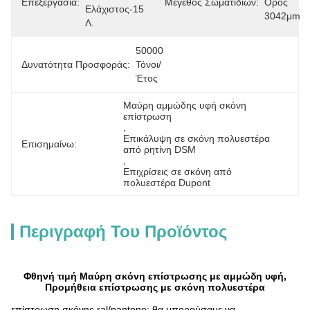
Επεξεργασία:
Μέγεθος Σωματιδίων:
Όρος 
Ελάχιστος-15 
3042μm
Λ.
50000 
Δυνατότητα Προσφοράς:
Τόνοι/
Έτος
Μαύρη αμμώδης υφή σκόνη 
επίστρωση
, 
Επικάλυψη σε σκόνη πολυεστέρα 
Επισημαίνω:
από ρητίνη DSM
, 
Επιχρίσεις σε σκόνη από 
πολυεστέρα Dupont
Περιγραφή Του Προϊόντος
Φθηνή τιμή Μαύρη σκόνη επίστρωσης με αμμώδη υφή,
Προμήθεια επίστρωσης με σκόνη πολυεστέρα
επίστρωση σκόνης ral/pantone: θα μπορούσαμε να