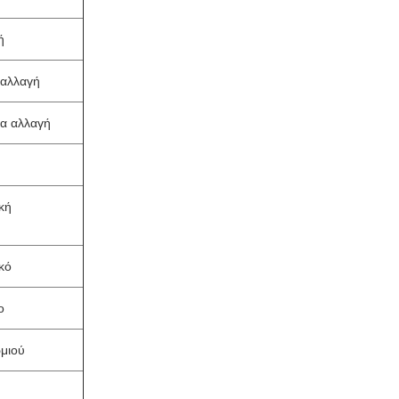
ή
 αλλαγή
ία αλλαγή
κή
κό
ο
μιού