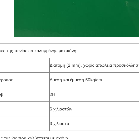
τες της ταινίας επικαλυμμένης με σκόνη
Διατομή (2 mm), χωρίς απώλεια προσκόλλησ
κρουση
Άμεση και έμμεση 50kg/cm
βι
2H
6 χιλιοστών
3 χιλιοστά
ς ταινίας που καλύπτεται με σκόνη