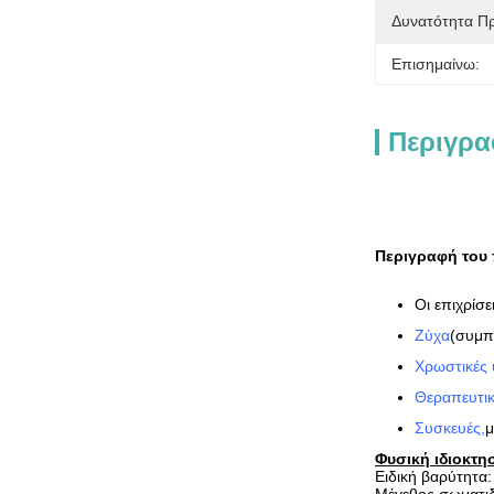
Δυνατότητα Π
Επισημαίνω:
Περιγρα
Περιγραφή του
Οι επιχρίσ
Ζύχα
(συμπ
Χρωστικές 
Θεραπευτικ
Συσκευές
,
μ
Φυσική ιδιοκτη
Ειδική βαρύτητα: