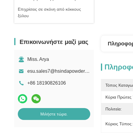
Επιχρίσεις σε σκόνη από κόκκους
ξύλου
Επικοινωνήστε μαζί μας
Πληροφορ
Miss. Arya
Πληροφο
esu.sales7@hsindapowdercoating.com
+86 18190826106
Τόπος Καταγω
Κύρια Πρώτες 
Πολιτεία:
Μιλήστε τώρα.
Κύριος Τύπος: