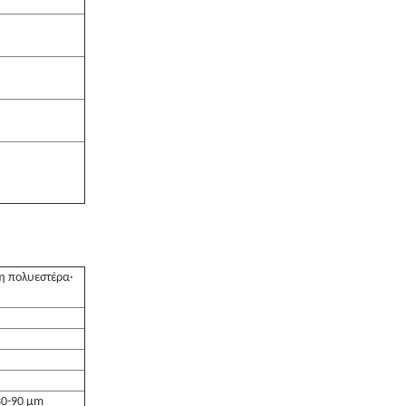
η πολυεστέρα·
30-90 μm