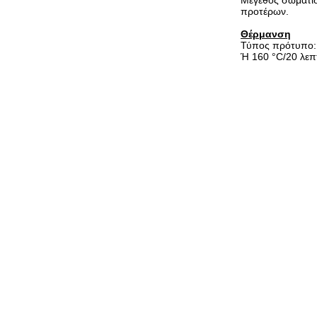
Μέγεθος σωματιδ
προτέρων.
Θέρμανση
Τύπος πρότυπο:
Ή 160 °C/20 λεπτ