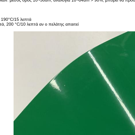
ίων: μέσος όρος 10~38um, αναλογία 10~84um > 90%, μπορεί να προσα
 190°C/15 λεπτά
ά, 200 °C/10 λεπτά αν ο πελάτης απαιτεί