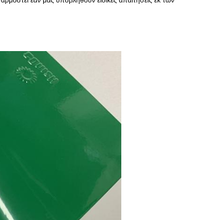
ρμοστεί εάν μας υποβληθούν ειδικές απαιτήσεις εκ των