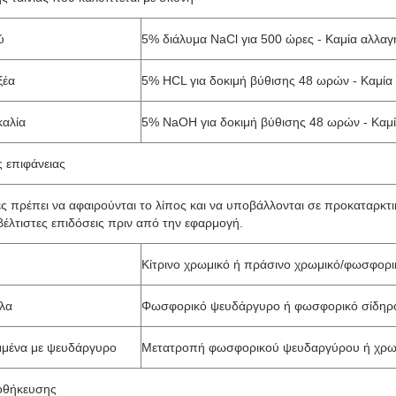
ύ
5% διάλυμα NaCl για 500 ώρες - Καμία αλλαγ
ξέα
5% HCL για δοκιμή βύθισης 48 ωρών - Καμία
καλία
5% NaOH για δοκιμή βύθισης 48 ωρών - Καμ
ς επιφάνειας
ες πρέπει να αφαιρούνται το λίπος και να υποβάλλονται σε προκαταρκτι
βέλτιστες επιδόσεις πριν από την εφαρμογή.
Κίτρινο χρωμικό ή πράσινο χρωμικό/φωσφορι
λα
Φωσφορικό ψευδάργυρο ή φωσφορικό σίδηρ
μμένα με ψευδάργυρο
Μετατροπή φωσφορικού ψευδαργύρου ή χρω
οθήκευσης