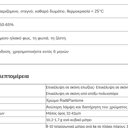
εριζόμενο, στεγνό, καθαρό δωμάτιο, θερμοκρασία < 25°C
 50-65%
εσο ηλιακό φως, τη φωτιά, τη ζέστη.
όδοση, χρησιμοποιήστε εντός 6 μηνών
 λεπτομέρεια
Επικάλυψη σε σκόνη επωξίας· Επικάλυψη σε σκόν
Επικάλυψη σε σκόνη από επόξυ-πολυεστέρα
Χρώμα Ral&Pantone
Ανώτερη λάμψη και διατήρηση του χρώματος
ίων
Μέσος όρος 32-42μm
10,2-1,7 g ανά κυβικό μέτρο
8-10 τετραγωνικά μέτρα ανά kg σε πλάκα πάχους 