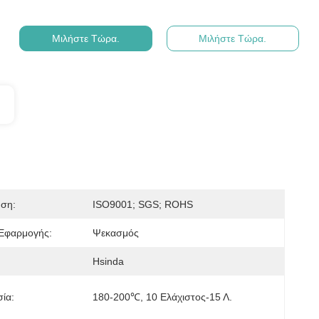
Μιλήστε Τώρα.
Μιλήστε Τώρα.
ηση:
ISO9001; SGS; ROHS
Εφαρμογής:
Ψεκασμός
Hsinda
ία:
180-200℃, 10 Ελάχιστος-15 Λ.