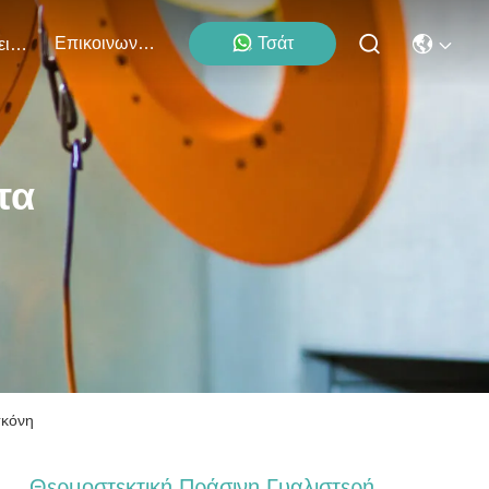
Επικοινωνήστε Μαζί Μας
Τσάτ
Εκδηλώσεις
τα
σκόνη
Θερμοστεκτική Πράσινη Γυαλιστερή