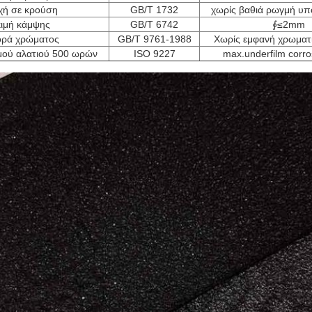
χή σε κρούση
GB/T 1732
χωρίς βαθιά ρωγμή υ
ιμή κάμψης
GB/T 6742
∮≤2mm
ορά χρώματος
GB/T 9761-1988
Χωρίς εμφανή χρωματ
μού αλατιού 500 ωρών
ISO 9227
max.underfilm corr