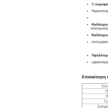
Ο
κορυφα
Περισσότε
Καλύτερε
επίστρωση
Καλύτερε
επιτυγχάν
Υψηλότερ
υψηλότερη 
Επισκόπηση 
Στοι
Π
Π
Γυ
Σκληρό