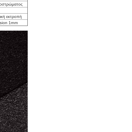
ποστρώματος
ική εκτροπή
osion 1mm