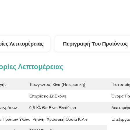
ίες Λεπτομέρειας
Περιγραφή Του Προϊόντος
ρίες Λεπτομέρειας
γής:
Τσενγκντού, Κίνα (ηπειρωτική)
Πιστοποί
Επιχρίσεις Σε Σκόνη
Όνομα Πρ
Δειγμάτων:
0,5 Κλ Θα Είναι Ελεύθερα
Λεπτομέρ
α Πρώτων Υλών:
Ρητίνη, Χρωστική Ουσία Κ.λπ.
Επεξεργασ