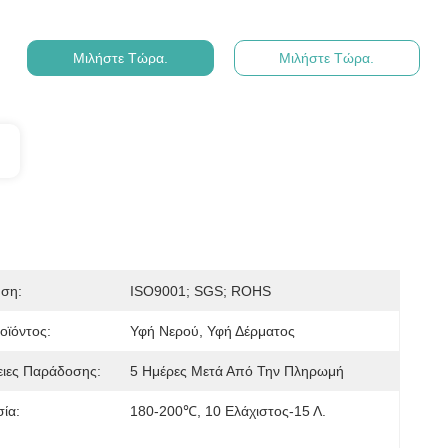
Μιλήστε Τώρα.
Μιλήστε Τώρα.
ηση:
ISO9001; SGS; ROHS
οϊόντος:
Υφή Νερού, Υφή Δέρματος
ειες Παράδοσης:
5 Ημέρες Μετά Από Την Πληρωμή
ία:
180-200℃, 10 Ελάχιστος-15 Λ.