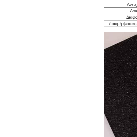
Αντο
Δοκ
Διαφ
δοκιμή ψεκασ