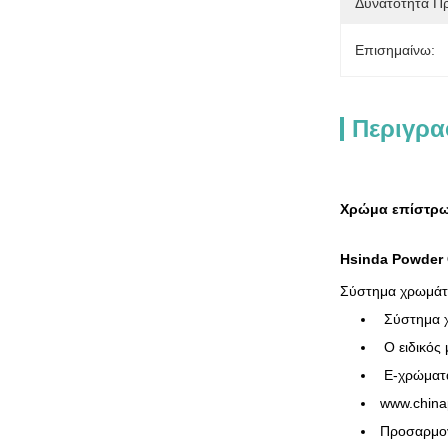
Δυνατότητα Π
Επισημαίνω:
Περιγρα
Χρώμα επίστρω
Hsinda Powder 
Σύστημα χρωμά
Σύστημα χ
Ο ειδικός
E-χρώματα
www.china
Προσαρμογ