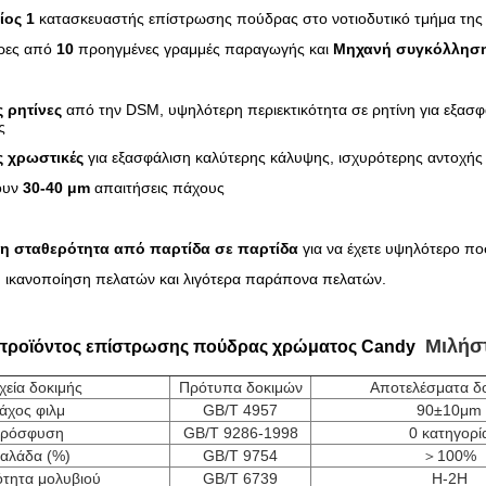
ίος 1
κατασκευαστής επίστρωσης πούδρας στο νοτιοδυτικό τμήμα της
ρες από
10
προηγμένες γραμμές παραγωγής και
Μηχανή συγκόλλησ
ς ρητίνες
από την DSM, υψηλότερη περιεκτικότητα σε ρητίνη για εξασ
ς
ς χρωστικές
για εξασφάλιση καλύτερης κάλυψης, ισχυρότερης αντοχής σ
ουν
30-40 μm
απαιτήσεις πάχους
η σταθερότητα από παρτίδα σε παρτίδα
για να έχετε υψηλότερο π
ικανοποίηση πελατών και λιγότερα παράπονα πελατών.
Μιλήσ
προϊόντος επίστρωσης πούδρας χρώματος Candy
χεία δοκιμής
Πρότυπα δοκιμών
Αποτελέσματα δ
άχος φιλμ
GB/T 4957
90±10μm
ρόσφυση
GB/T 9286-1998
0 κατηγορί
αλάδα (%)
GB/T 9754
＞100%
τητα μολυβιού
GB/T 6739
H-2H