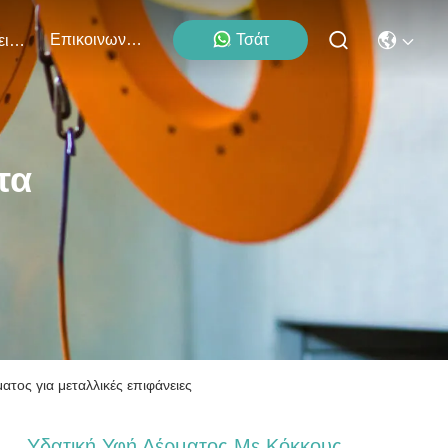
Επικοινωνήστε Μαζί Μας
Τσάτ
Εκδηλώσεις
τα
τος για μεταλλικές επιφάνειες
Υδατική Υφή Δέρματος Με Κόκκους