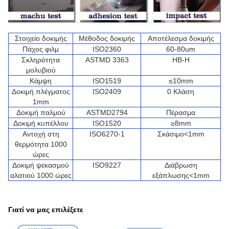
Στοιχείο δοκιμής
Μέθοδος δοκιμής
Αποτέλεσμα δοκιμής
Πάχος φιλμ
ISO2360
60-80um
Σκληρότητα
ASTMD 3363
HB-H
μολυβιού
Κάμψη
ISO1519
≤10mm
Δοκιμή πλέγματος
ISO2409
0 Κλάση
1mm
Δοκιμή παλμού
ASTMD2794
Πέρασμα
Δοκιμή κυπέλλου
ISO1520
≥8mm
Αντοχή στη
ISO6270-1
Σκάσιμο<1mm
θερμότητα 1000
ώρες
Δοκιμή ψεκασμού
ISO9227
Διάβρωση
αλατιού 1000 ώρες
εξάπλωσης<1mm
Γιατί να μας επιλέξετε