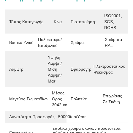
ISO9001, 
Τόπος Καταγωγής:
Κίνα
Πιστοποίηση:
SGS, 
ROHS
Πολυεστέρα/
Χρώματα 
Βασικό Υλικό:
Χρώμα:
Εποξυλικό
RAL
Υψηλή 
Λάμψη/
Ηλεκτροστατικός 
Λάμψη:
Μισή 
Εφαρμογή:
Ψεκασμός
Λάμψη/
Ματ
Μέσος 
Επιχρίσεις 
Μέγεθος Σωματιδίων:
Όρος 
Πολιτεία:
Σε Σκόνη
3042μm
Δυνατότητα Προσφοράς:
50000ton/Year
εποξικό χρώμα σκονών πολυεστέρα
, 