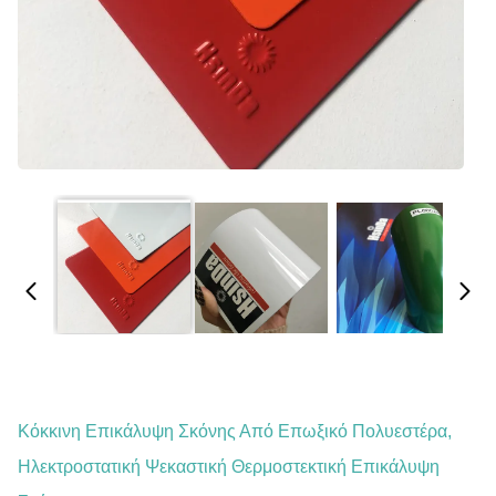
Κόκκινη Επικάλυψη Σκόνης Από Επωξικό Πολυεστέρα,
Ηλεκτροστατική Ψεκαστική Θερμοστεκτική Επικάλυψη