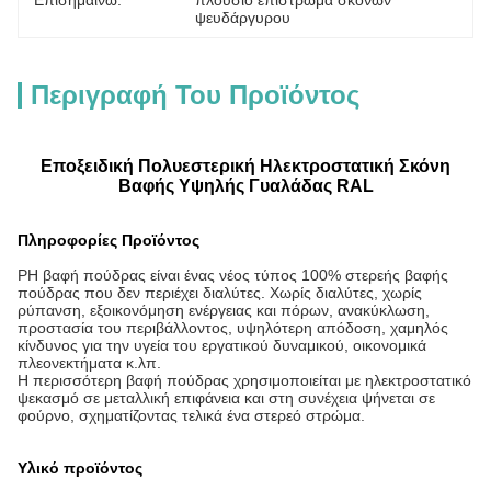
Επισημαίνω:
πλούσιο επίστρωμα σκονών 
ψευδάργυρου
Περιγραφή Του Προϊόντος
Εποξειδική Πολυεστερική Ηλεκτροστατική Σκόνη
Βαφής Υψηλής Γυαλάδας RAL
Πληροφορίες Προϊόντος
P
Η βαφή πούδρας είναι ένας νέος τύπος 100% στερεής βαφής
πούδρας που δεν περιέχει διαλύτες. Χωρίς διαλύτες, χωρίς
ρύπανση, εξοικονόμηση ενέργειας και πόρων, ανακύκλωση,
προστασία του περιβάλλοντος, υψηλότερη απόδοση, χαμηλός
κίνδυνος για την υγεία του εργατικού δυναμικού, οικονομικά
πλεονεκτήματα κ.λπ.
Η περισσότερη βαφή πούδρας χρησιμοποιείται με ηλεκτροστατικό
ψεκασμό σε μεταλλική επιφάνεια και στη συνέχεια ψήνεται σε
φούρνο, σχηματίζοντας τελικά ένα στερεό στρώμα.
Υλικό προϊόντος