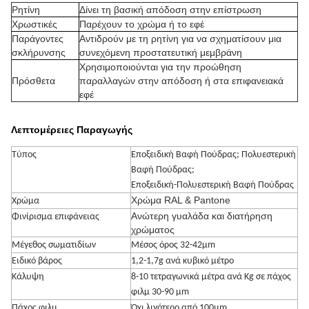
Ρητίνη
Δίνει τη βασική απόδοση στην επίστρωση
Χρωστικές
Παρέχουν το χρώμα ή το εφέ
Παράγοντες
Αντιδρούν με τη ρητίνη για να σχηματίσουν μια
σκλήρυνσης
συνεχόμενη προστατευτική μεμβράνη
Χρησιμοποιούνται για την προώθηση
Πρόσθετα
παραλλαγών στην απόδοση ή στα επιφανειακά
εφέ
Λεπτομέρειες Παραγωγής
Τύπος
Εποξειδική Βαφή Πούδρας; Πολυεστερική
Βαφή Πούδρας;
Εποξειδική-Πολυεστερική Βαφή Πούδρας
Χρώμα RAL & Pantone
Χρώμα
Ανώτερη γυαλάδα και διατήρηση
Φινίρισμα επιφάνειας
χρώματος
Μέγεθος σωματιδίων
Μέσος όρος 32-42μm
Ειδικό βάρος
1,2-1,7g ανά κυβικό μέτρο
Κάλυψη
8-10 τετραγωνικά μέτρα ανά Kg σε πάχος
φιλμ 30-90 μm
Πάχος φιλμ
Όχι λιγότερο από 100μm