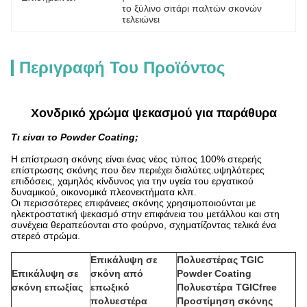
το ξύλινο σιτάρι παλτών σκονών 
τελειώνει
Περιγραφή Του Προϊόντος
Χονδρικό χρώμα ψεκασμού για παράθυρα
Τι είναι το Powder Coating;
Η επίστρωση σκόνης είναι ένας νέος τύπος 100% στερεής
επίστρωσης σκόνης που δεν περιέχει διαλύτες.υψηλότερες
επιδόσεις, χαμηλός κίνδυνος για την υγεία του εργατικού
δυναμικού, οικονομικά πλεονεκτήματα κλπ.
Οι περισσότερες επιφάνειες σκόνης χρησιμοποιούνται με
ηλεκτροστατική ψεκασμό στην επιφάνεια του μετάλλου και στη
συνέχεια θεραπεύονται στο φούρνο, σχηματίζοντας τελικά ένα
στερεό στρώμα.
Επικάλυψη σε
Πολυεστέρας TGIC
Επικάλυψη σε
σκόνη από
Powder Coating
σκόνη επωξίας
επωξικό
Πολυεστέρα TGICfree
πολυεστέρα
Προστίμηση σκόνης