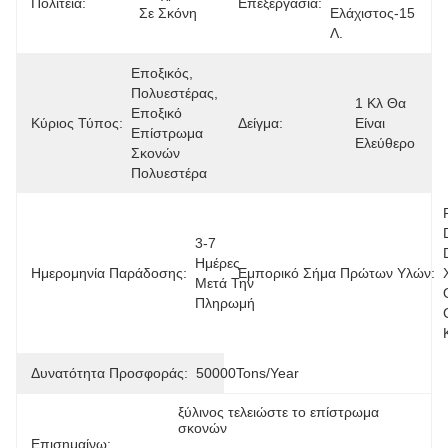
Πολιτεία:
Επεξεργασία:
Σε Σκόνη
Ελάχιστος-15 
Λ.
Εποξικός, 
Πολυεστέρας, 
1 Κλ Θα 
Εποξικό 
Κύριος Τύπος:
Δείγμα:
Είναι 
Επίστρωμα 
Ελεύθερο
Σκονών 
Πολυεστέρα
3-7 
Ημέρες 
Ημερομηνία Παράδοσης:
Εμπορικό Σήμα Πρώτων Υλών:
Μετά Την 
Πληρωμή
Δυνατότητα Προσφοράς:
50000Tons/Year
ξύλινος τελειώστε το επίστρωμα 
σκονών
Επισημαίνω:
, 