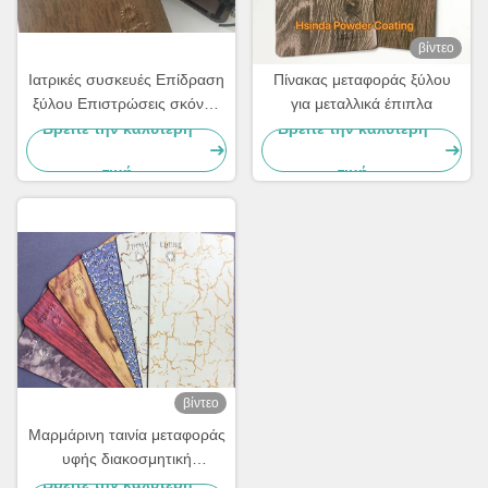
βίντεο
Ιατρικές συσκευές Επίδραση
Πίνακας μεταφοράς ξύλου
ξύλου Επιστρώσεις σκόνης
για μεταλλικά έπιπλα
Μη τοξικές Προστασία του
Βρείτε την καλύτερη
Βρείτε την καλύτερη
περιβάλλοντος
τιμή
τιμή
βίντεο
Μαρμάρινη ταινία μεταφοράς
υφής διακοσμητική
επίστρωση σε σκόνη για
Βρείτε την καλύτερη