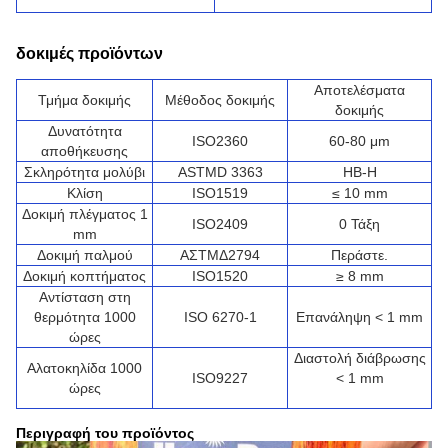
δοκιμές προϊόντων
Αποτελέσματα
Τμήμα δοκιμής
Μέθοδος δοκιμής
δοκιμής
Δυνατότητα
ISO2360
60-80 μm
αποθήκευσης
Σκληρότητα μολύβι
ASTMD 3363
HB-H
Κλίση
ISO1519
≤ 10 mm
Δοκιμή πλέγματος 1
ISO2409
0 Τάξη
mm
Δοκιμή παλμού
ΑΣTMΔ2794
Περάστε.
Δοκιμή κοπτήματος
ISO1520
≥ 8 mm
Αντίσταση στη
θερμότητα 1000
ISO 6270-1
Επανάληψη < 1 mm
ώρες
Διαστολή διάβρωσης
Αλατοκηλίδα 1000
ISO9227
< 1 mm
ώρες
Περιγραφή του προϊόντος