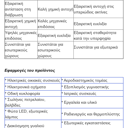
Εξαιρετική
Εξαιρετική αντοχή στις
αντίσταση στη
Καλή χημική αντοχή
υπεριώδεις ακτίνες
διάβρωση
Εξαιρετική χημική
Καλές μηχανικές
Εξαιρετική ευελιξία
αντοχή
επιδόσεις
Υψηλές μηχανικές
Εξαιρετική σταθερότητα
Εξαιρετική ευελιξία
επιδόσεις
κατά την υπερψηψία
Συνιστάται για
Συνιστάται για
Συνιστάται για εξωτερικά
εσωτερικούς
εσωτερικούς
χώρους
χώρους
Εφαρμογές του προϊόντος
* Ηλεκτρικές οικιακές συσκευές
* Αεροδιαστημικός τομέας
* Ηλεκτρονικά οχήματα
* Εξοπλισμός γυμναστικής
* Οδική κυκλοφορία
* Ιατρικές συσκευές
* Σωλήνες πετρελαίου,
* Εργαλεία και υλικό
βαλβίδες
* Φώτα LED, εξωτερικές
* Ραδιενεργός και θερμοπλύστης
λάμπες
* Εξωτερικές εγκαταστάσεις
* Διακόσμηση γυαλιού