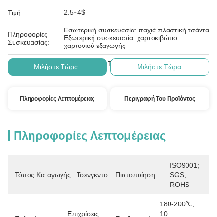
2.5~4$
Τιμή:
Εσωτερική συσκευασία: παχιά πλαστική τσάντα
Πληροφορίες
Εξωτερική συσκευασία: χαρτοκιβώτιο
Συσκευασίας:
χαρτονιού εξαγωγής
Ε/Ε, Δ/Α, Δ/Π, Τ/Τ, Western Union
Όροι Πληρωμής:
Μιλήστε Τώρα.
Μιλήστε Τώρα.
Πληροφορίες Λεπτομέρειας
Περιγραφή Του Προϊόντος
Πληροφορίες Λεπτομέρειας
ISO9001; 
Τόπος Καταγωγής:
Τσενγκντού
Πιστοποίηση:
SGS; 
ROHS
180-200℃, 
Επιχρίσεις 
10 