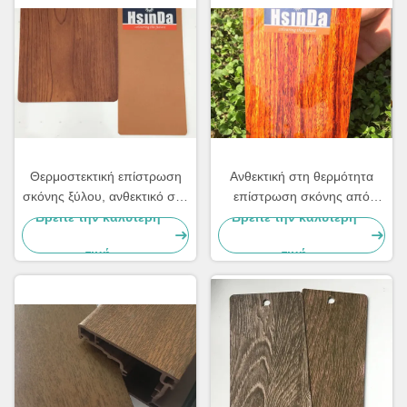
Θερμοστεκτική επίστρωση
Ανθεκτική στη θερμότητα
σκόνης ξύλου, ανθεκτικό στο
επίστρωση σκόνης από
λάδι αλουμίνιο ξύλου,
κόκκους ξύλου
Βρείτε την καλύτερη
Βρείτε την καλύτερη
φινίρισμα ξύλου
τιμή
τιμή