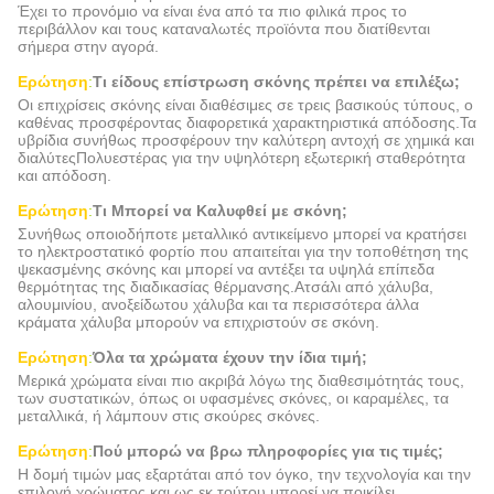
Έχει το προνόμιο να είναι ένα από τα πιο φιλικά προς το
περιβάλλον και τους καταναλωτές προϊόντα που διατίθενται
σήμερα στην αγορά.
Ερώτηση
:
Τι είδους επίστρωση σκόνης πρέπει να επιλέξω;
Οι επιχρίσεις σκόνης είναι διαθέσιμες σε τρεις βασικούς τύπους, ο
καθένας προσφέροντας διαφορετικά χαρακτηριστικά απόδοσης.Τα
υβρίδια συνήθως προσφέρουν την καλύτερη αντοχή σε χημικά και
διαλύτεςΠολυεστέρας για την υψηλότερη εξωτερική σταθερότητα
και απόδοση.
Ερώτηση
:
Τι Μπορεί να Καλυφθεί με σκόνη;
Συνήθως οποιοδήποτε μεταλλικό αντικείμενο μπορεί να κρατήσει
το ηλεκτροστατικό φορτίο που απαιτείται για την τοποθέτηση της
ψεκασμένης σκόνης και μπορεί να αντέξει τα υψηλά επίπεδα
θερμότητας της διαδικασίας θέρμανσης.Ατσάλι από χάλυβα,
αλουμινίου, ανοξείδωτου χάλυβα και τα περισσότερα άλλα
κράματα χάλυβα μπορούν να επιχριστούν σε σκόνη.
Ερώτηση
:
Όλα τα χρώματα έχουν την ίδια τιμή;
Μερικά χρώματα είναι πιο ακριβά λόγω της διαθεσιμότητάς τους,
των συστατικών, όπως οι υφασμένες σκόνες, οι καραμέλες, τα
μεταλλικά, ή λάμπουν στις σκούρες σκόνες.
Ερώτηση
:
Πού μπορώ να βρω πληροφορίες για τις τιμές;
Η δομή τιμών μας εξαρτάται από τον όγκο, την τεχνολογία και την
επιλογή χρώματος και ως εκ τούτου μπορεί να ποικίλει.