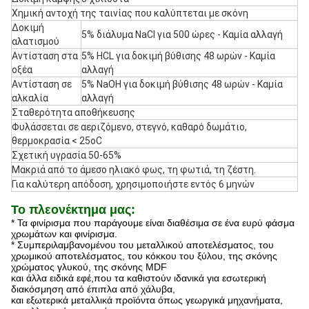
Χημική αντοχή της ταινίας που καλύπτεται με σκόνη
Δοκιμή
5% διάλυμα NaCl για 500 ώρες - Καμία αλλαγή
αλατισμού
Αντίσταση στα
5% HCL για δοκιμή βύθισης 48 ωρών - Καμία
οξέα
αλλαγή
Αντίσταση σε
5% NaOH για δοκιμή βύθισης 48 ωρών - Καμία
αλκαλία
αλλαγή
Σταθερότητα αποθήκευσης
Φυλάσσεται σε αεριζόμενο, στεγνό, καθαρό δωμάτιο,
θερμοκρασία < 25oC
Σχετική υγρασία 50-65%
Μακριά από το άμεσο ηλιακό φως, τη φωτιά, τη ζέστη.
Για καλύτερη απόδοση, χρησιμοποιήστε εντός 6 μηνών
Το πλεονέκτημα μας:
* Τα φινίρισμα που παράγουμε είναι διαθέσιμα σε ένα ευρύ φάσμα
χρωμάτων και φινίρισμα.
* Συμπεριλαμβανομένου του μεταλλικού αποτελέσματος, του
χρωμικού αποτελέσματος, του κόκκου του ξύλου, της σκόνης
χρώματος γλυκού, της σκόνης MDF
και άλλα ειδικά εφέ,που τα καθιστούν ιδανικά για εσωτερική
διακόσμηση από έπιπλα από χάλυβα,
και εξωτερικά μεταλλικά προϊόντα όπως γεωργικά μηχανήματα,