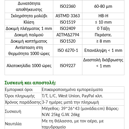
Δυνατότητα
ISO2360
60-80 μm
αποθήκευσης
Σκληρότητα μολύβι
ASTMD 3363
HB-H
Κλίση
ISO1519
≤ 10 mm
Δοκιμή πλέγματος 1 mm
ISO2409
0 Τάξη
Δοκιμή παλμού
ΑΣTMΔ2794
Περάστε.
Δοκιμή κοπτήματος
ISO1520
≥ 8 mm
Αντίσταση στη
ISO 6270-1
Επανάληψη < 1 mm
θερμότητα 1000 ώρες
Διαστολή διάβρωσης
Αλατοκηλίδα 1000 ώρες
ISO9227
< 1 mm
Συσκευή και αποστολή:
Εμπορικοί όροι
Επικαιροποιημένα εμπορεύματα
Όροι πληρωμής
T/T, L/C, West Union, PayPal κλπ.
Χρόνος παράδοσης
3-7 ημέρες μετά την πληρωμή
Μέγεθος: 39*26*43 (μονάδα:cm) Βάρος:
Συσκευή
N.W. 25kg G.W. 26kg
Με τη θάλασσα, με τον αέρα, με
Ναυτιλία
ταχυδρομείο