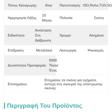
Τόπος Καταγωγής:
Κίνα
Πιστοποίηση:
ISO,Rohs,TUV,S
10 
Ημερομηνία Λήξης:
Πολιτεία:
Σκόνη
Μήνες
Αντίσταση 
Ειδικότητα:
Στη 
Χρώμα:
Ασημένιο
Διάβρωση
Επίδραση:
Μεταλλικά
Λειτουργία:
Ψεκασμός
5000 
Δυνατότητα Προσφοράς:
Τόνοι/
Έτος
Επιχρίσεις σε σκόνη για οχήματα
, 
Επισημαίνω:
αντοχή στη σκουριά της επίστρωσης 
σκόνης
Περιγραφή Του Προϊόντος