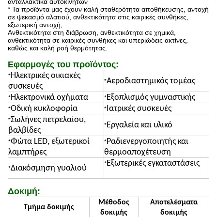
ανταλλακτικά αυτοκινήτων
* Τα προϊόντα μας έχουν καλή σταθερότητα αποθήκευσης, αντοχή
σε ψεκασμό αλατιού, ανθεκτικότητα στις καιρικές συνθήκες,
εξωτερική αντοχή,
Ανθεκτικότητα στη διάβρωση, ανθεκτικότητα σε χημικά,
ανθεκτικότητα σε καιρικές συνθήκες και υπεριώδεις ακτίνες,
καθώς και καλή ροή θερμότητας.
Εφαρμογές του προϊόντος:
Ηλεκτρικές οικιακές
*
Αεροδιαστημικός τομέας
*
συσκευές
Ηλεκτρονικά οχήματα
Εξοπλισμός γυμναστικής
*
*
Οδική κυκλοφορία
Ιατρικές συσκευές
*
*
Σωλήνες πετρελαίου,
*
Εργαλεία και υλικό
*
βαλβίδες
Φώτα LED, εξωτερικοί
Ραδιενεργοποιητής και
*
*
λαμπτήρες
θερμοαποχέτευση
Εξωτερικές εγκαταστάσεις
*
Διακόσμηση γυαλιού
*
Δοκιμή:
Μέθοδος
Αποτελέσματα
Τμήμα δοκιμής
δοκιμής
δοκιμής