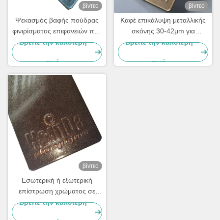
βίντεο
βίντεο
Ψεκασμός βαφής πούδρας
Καφέ επικάλυψη μεταλλικής
φινιρίσματος επιφανειών που
σκόνης 30-42μm για
αλλάζει χρώμα,
μεταλλικές επιφάνειες
Βρείτε την καλύτερη
Βρείτε την καλύτερη
Χαμαιλεοντικός, για
τιμή
τιμή
μετασχηματιστικό σχεδιασμό
βίντεο
Εσωτερική ή εξωτερική
επίστρωση χρώματος σε
σκόνη Επαγγελματίας
Βρείτε την καλύτερη
κατασκευαστής