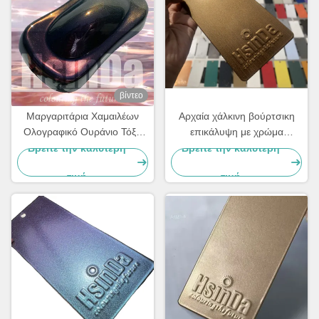
βίντεο
Μαργαριτάρια Χαμαιλέων
Αρχαία χάλκινη βούρτσικη
Ολογραφικό Ουράνιο Τόξο
επικάλυψη με χρώμα
Μεταλλικά Χρώματα Πουλί
ψεκασμού από πολυεστέρα
Βρείτε την καλύτερη
Βρείτε την καλύτερη
Επιχρισμός Super Flash
τιμή
τιμή