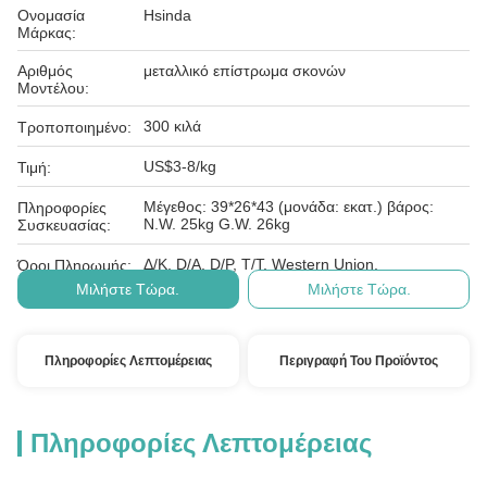
Ονομασία
Hsinda
Μάρκας:
Αριθμός
μεταλλικό επίστρωμα σκονών
Μοντέλου:
300 κιλά
Τροποποιημένο:
US$3-8/kg
Τιμή:
Μέγεθος: 39*26*43 (μονάδα: εκατ.) βάρος:
Πληροφορίες
N.W. 25kg G.W. 26kg
Συσκευασίας:
Δ/Κ, D/Α, D/P, T/T, Western Union,
Όροι Πληρωμής:
Μιλήστε Τώρα.
Μιλήστε Τώρα.
Πληροφορίες Λεπτομέρειας
Περιγραφή Του Προϊόντος
Πληροφορίες Λεπτομέρειας