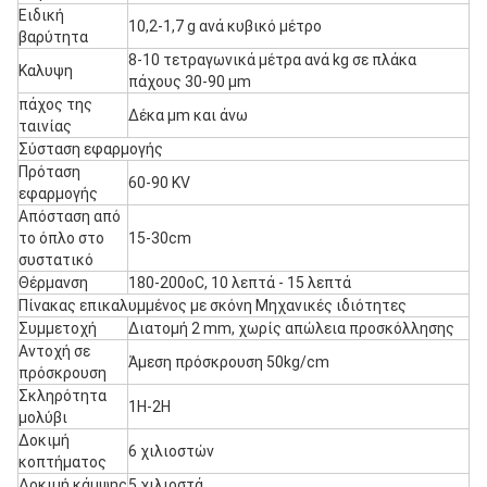
Ειδική
10,2-1,7 g ανά κυβικό μέτρο
βαρύτητα
8-10 τετραγωνικά μέτρα ανά kg σε πλάκα
Καλυψη
πάχους 30-90 μm
πάχος της
Δέκα μm και άνω
ταινίας
Σύσταση εφαρμογής
Πρόταση
60-90 KV
εφαρμογής
Απόσταση από
το όπλο στο
15-30cm
συστατικό
Θέρμανση
180-200oC, 10 λεπτά - 15 λεπτά
Πίνακας επικαλυμμένος με σκόνη Μηχανικές ιδιότητες
Συμμετοχή
Διατομή 2 mm, χωρίς απώλεια προσκόλλησης
Αντοχή σε
Άμεση πρόσκρουση 50kg/cm
πρόσκρουση
Σκληρότητα
1H-2H
μολύβι
Δοκιμή
6 χιλιοστών
κοπτήματος
Δοκιμή κάμψης
5 χιλιοστά