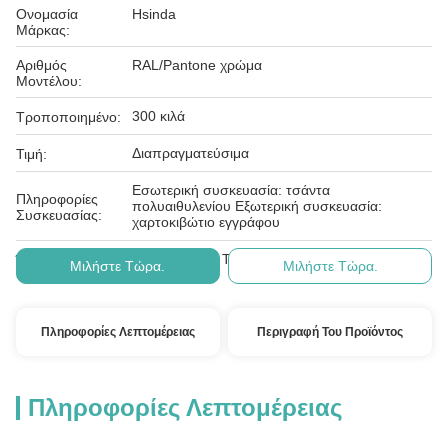
Ονομασία
Hsinda
Μάρκας:
Αριθμός
RAL/Pantone χρώμα
Μοντέλου:
300 κιλά
Τροποποιημένο:
Διαπραγματεύσιμα
Τιμή:
Εσωτερική συσκευασία: τσάντα
Πληροφορίες
πολυαιθυλενίου Εξωτερική συσκευασία:
Συσκευασίας:
χαρτοκιβώτιο εγγράφου
Δ/Κ, D/Α, D/P, T/T, Western Union, MoneyGram
Όροι Πληρωμής:
Μιλήστε Τώρα.
Μιλήστε Τώρα.
Πληροφορίες Λεπτομέρειας
Περιγραφή Του Προϊόντος
Πληροφορίες Λεπτομέρειας