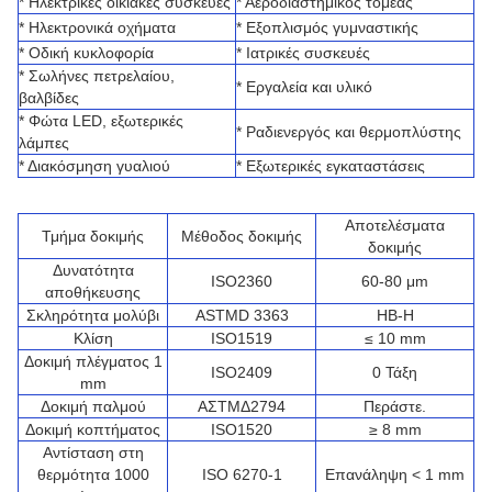
* Ηλεκτρικές οικιακές συσκευές
* Αεροδιαστημικός τομέας
* Ηλεκτρονικά οχήματα
* Εξοπλισμός γυμναστικής
* Οδική κυκλοφορία
* Ιατρικές συσκευές
* Σωλήνες πετρελαίου,
* Εργαλεία και υλικό
βαλβίδες
* Φώτα LED, εξωτερικές
* Ραδιενεργός και θερμοπλύστης
λάμπες
* Διακόσμηση γυαλιού
* Εξωτερικές εγκαταστάσεις
Αποτελέσματα
Τμήμα δοκιμής
Μέθοδος δοκιμής
δοκιμής
Δυνατότητα
ISO2360
60-80 μm
αποθήκευσης
Σκληρότητα μολύβι
ASTMD 3363
HB-H
Κλίση
ISO1519
≤ 10 mm
Δοκιμή πλέγματος 1
ISO2409
0 Τάξη
mm
Δοκιμή παλμού
ΑΣTMΔ2794
Περάστε.
Δοκιμή κοπτήματος
ISO1520
≥ 8 mm
Αντίσταση στη
θερμότητα 1000
ISO 6270-1
Επανάληψη < 1 mm