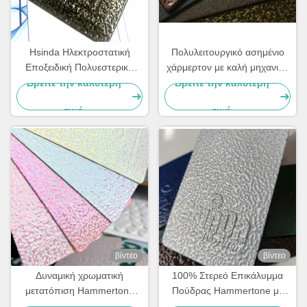
Hsinda Ηλεκτροστατική
Πολυλειτουργικό ασημένιο
Εποξειδική Πολυεστερική
χάρμερτον με καλή μηχανική
Σφυρήλατη Υφή
απόδοση
Βρείτε την καλύτερη
Βρείτε την καλύτερη
Hammertone Βαφή Πούδρας
τιμή
τιμή
βίντεο
βίντεο
Δυναμική χρωματική
100% Στερεό Επικάλυμμα
μετατόπιση Hammertone
Πούδρας Hammertone με
Powder Coating με 500hr
Μέσο Μέγεθος Σωματιδίων
Βρείτε την καλύτερη
Βρείτε την καλύτερη