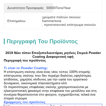
Δυνατότητα Προσφοράς:
50000Tons/Year
χρώματα παλτών σκονών 
Επισημαίνω:
hammertone
, 
προστατευτικό επίστρωμα σκονών
Περιγραφή Του Προϊόντος
2019 Νέοι τύποι Εποξυπολυεστέρας ρητίνες Στερεά Powder
Coating Διαφορετική υφή
Περιγραφή του προϊόντος
Τι είναι το Powder Coating;
Η επίστρωση σκόνης είναι ένας νέος τύπος 100% στερεής
επίστρωσης σκόνης που δεν περιέχει διαλύτες.υψηλότερες
επιδόσεις, χαμηλός κίνδυνος για την υγεία του εργατικού
δυναμικού, οικονομικά πλεονεκτήματα κλπ.
Οι περισσότερες επιφάνειες σκόνης χρησιμοποιούνται με
ηλεκτροστατική ψεκασμό στην επιφάνεια του μετάλλου και στη
συνέχεια θεραπεύονται στο φούρνο, σχηματίζοντας τελικά ένα
στερεό στρώμα.
Εφαρμογές του προϊόντος