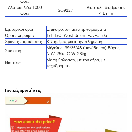
ώρες
Αλατοκηλίδα 1000
Διαστολή διάβρωσης
ISO9227
ώρες
< 1 mm
Εμπορικοί όροι
Επικαιροποιημένα εμπορεύματα
Όροι πληρωμής
T/T, L/C, West Union, PayPal κλπ.
Χρόνος παράδοσης
3-7 ημέρες μετά την πληρωμή
Μέγεθος: 39*26*43 (μονάδα:cm) Βάρος:
Συσκευή
N.W. 25kg G.W. 26kg
Με τη θάλασσα, με τον αέρα, με
Ναυτιλία
ταχυδρομείο
Γενικές ερωτήσεις