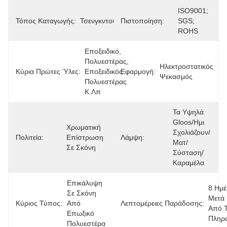
ISO9001; 
Τόπος Καταγωγής:
Τσενγκντού
Πιστοποίηση:
SGS; 
ROHS
Εποξειδικό, 
Πολυεστέρας, 
Ηλεκτροστατικός 
Κύρια Πρώτες Ύλες:
Εποξειδικός 
Εφαρμογή:
Ψεκασμός
Πολυεστέρας 
Κ.λπ
Τα Υψηλά 
Gloos/ημι 
Χρωματική 
Σχολιάζουν/
Πολιτεία:
Επίστρωση 
Λάμψη:
Ματ/
Σε Σκόνη
Σύσταση/
Καραμέλα
Επικάλυψη 
8 Ημέ
Σε Σκόνη 
Μετά 
Κύριος Τύπος:
Από 
Λεπτομέρειες Παράδοσης:
Από Τ
Επωξικό 
Πληρ
Πολυεστέρα