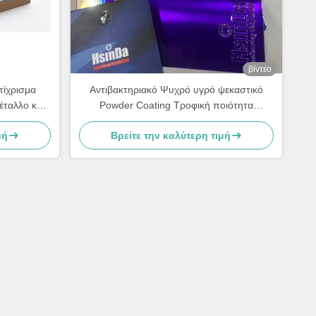
βίντεο
πίχρισμα
Αντιβακτηριακό Ψυχρό υγρό ψεκαστικό
έταλλο και
Powder Coating Τροφική ποιότητα
Ανθεκτικό στον ιδρώτα και τη βρωμιά
μή
Βρείτε την καλύτερη τιμή