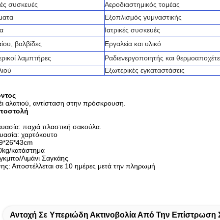
κές συσκευές
Αεροδιαστημικός τομέας
ματα
Εξοπλισμός γυμναστικής
α
Ιατρικές συσκευές
ίου, βαλβίδες
Εργαλεία και υλικό
ρικοί λαμπτήρες
Ραδιενεργοποιητής και θερμοαποχέτ
λιού
Εξωτερικές εγκαταστάσεις
όντος
 αλατιού, αντίσταση στην πρόσκρουση.
αποστολή
υασία: παχιά πλαστική σακούλα.
υασία: χαρτόκουτο
39*26*43cm
0kg/κατάστημα
ινγκμπο/Λιμάνι Σαγκάης
ς: Αποστέλλεται σε 10 ημέρες μετά την πληρωμή
Αντοχή Σε Υπεριώδη Ακτινοβολία Από Την Επίστρωση 