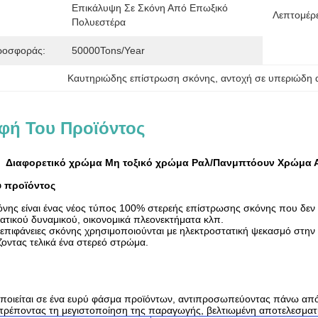
Επικάλυψη Σε Σκόνη Από Επωξικό 
Λεπτομέρ
Πολυεστέρα
ροσφοράς:
50000Tons/Year
Καυτηριώδης επίστρωση σκόνης
, 
αντοχή σε υπεριώδη 
φή Του Προϊόντος
Διαφορετικό χρώμα Μη τοξικό χρώμα Ραλ/Πανμπτόουν Χρώμα 
υ προϊόντος
νης είναι ένας νέος τύπος 100% στερεής επίστρωσης σκόνης που δεν πε
γατικού δυναμικού, οικονομικά πλεονεκτήματα κλπ.
επιφάνειες σκόνης χρησιμοποιούνται με ηλεκτροστατική ψεκασμό στην 
οντας τελικά ένα στερεό στρώμα.
ποιείται σε ένα ευρύ φάσμα προϊόντων, αντιπροσωπεύοντας πάνω από 
ιτρέποντας τη μεγιστοποίηση της παραγωγής, βελτιωμένη αποτελεσμα