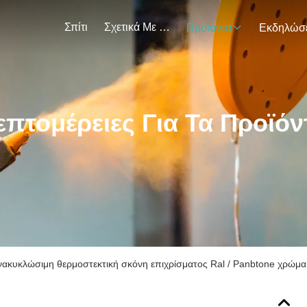
Σπίτι
Σχετικά Με Εμάς
Προϊόντα
επτομέρειες Για Τα Προϊόν
νακυκλώσιμη θερμοστεκτική σκόνη επιχρίσματος Ral / Panbtone χρώμα 