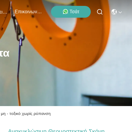
Επικοινωνήστε Μαζί Μας
Τσάτ
Εκδηλώσεις
τα
μη - τοξικό χωρίς ρύπανση
Ανακυκλώσιμη Θερμοστεκτική Σκόνη