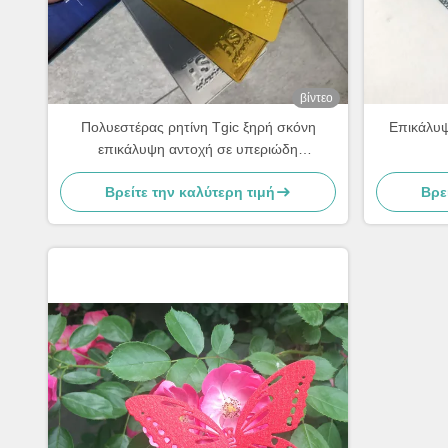
βίντεο
Πολυεστέρας ρητίνη Tgic ξηρή σκόνη
Επικάλυψ
επικάλυψη αντοχή σε υπεριώδη
ακτινοβολία υφή υψηλή θερμότητα
Βρείτε την καλύτερη τιμή
Βρε