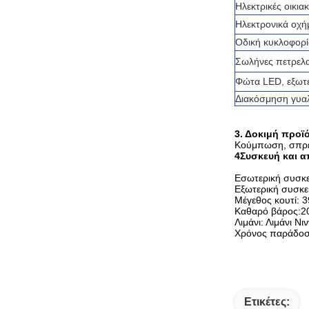
Ηλεκτρικές οικια
Ηλεκτρονικά οχή
Οδική κυκλοφορί
Σωλήνες πετρελα
Φώτα LED, εξωτε
Διακόσμηση γυα
3. Δοκιμή προϊ
Κούμπωση, σπρέι
4Συσκευή και 
Εσωτερική συσκε
Εξωτερική συσκε
Μέγεθος κουτί: 
Καθαρό βάρος:2
Λιμάνι: Λιμάνι Ν
Χρόνος παράδοση
Ετικέτες: