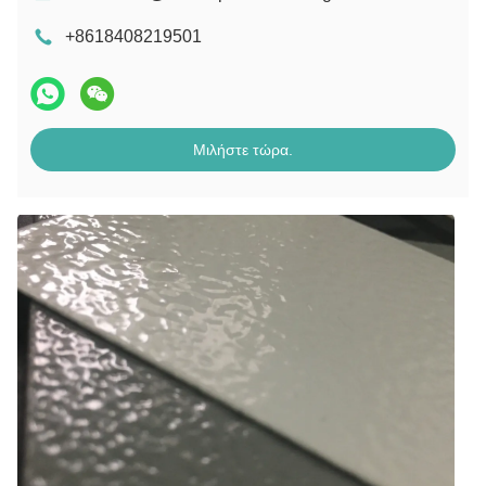
+8618408219501
Μιλήστε τώρα.