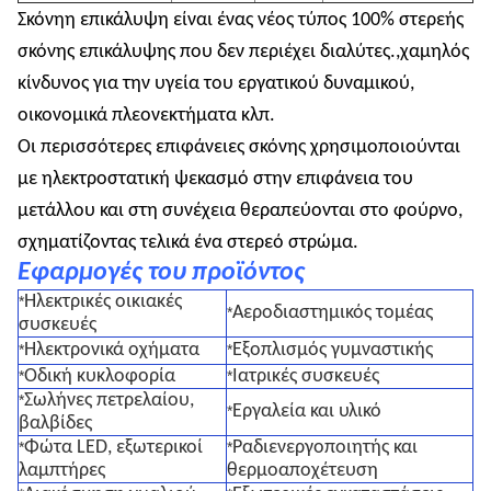
Σκόνη
η επικάλυψη είναι ένας νέος τύπος 100% στερεής
σκόνης επικάλυψης που δεν περιέχει διαλύτες.,χαμηλός
κίνδυνος για την υγεία του εργατικού δυναμικού,
οικονομικά πλεονεκτήματα κλπ.
Οι περισσότερες επιφάνειες σκόνης χρησιμοποιούνται
με ηλεκτροστατική ψεκασμό στην επιφάνεια του
μετάλλου και στη συνέχεια θεραπεύονται στο φούρνο,
σχηματίζοντας τελικά ένα στερεό στρώμα.
Εφαρμογές του προϊόντος
Ηλεκτρικές οικιακές
*
Αεροδιαστημικός τομέας
*
συσκευές
Ηλεκτρονικά οχήματα
Εξοπλισμός γυμναστικής
*
*
Οδική κυκλοφορία
Ιατρικές συσκευές
*
*
Σωλήνες πετρελαίου,
*
Εργαλεία και υλικό
*
βαλβίδες
Φώτα LED, εξωτερικοί
Ραδιενεργοποιητής και
*
*
λαμπτήρες
θερμοαποχέτευση