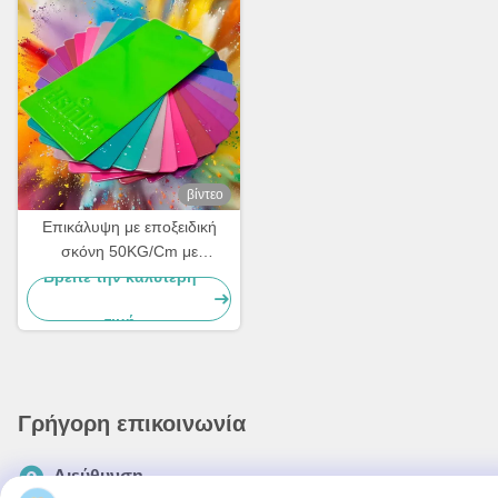
βίντεο
Επικάλυψη με εποξειδική
σκόνη 50KG/Cm με
επιφάνεια φλοιού
Βρείτε την καλύτερη
πορτοκαλιού
τιμή
Γρήγορη επικοινωνία
Διεύθυνση