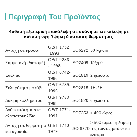
Περιγραφή Του Προϊόντος
Καθαρή εξωτερική επικάλυψη σε σκόνη με επικάλυψη με
καθαρή υφή Υψηλή διάσπαση θερμότητας
GB/T 1732
Αντοχή σε κρούση
ISO6272
50 kg·cm
-1993
GB/T 9286
Συμμετοχή (διατομή)
ISO2409
Τάξη 0
- 1998
GB/T 6742-
Ευελιξία
ISO1519
2 χιλιοστά
1986
GB/T 6739-
Σκληρότητα μολύβι
ISO2815
1H-2H
1996
GB/T 9753-
Δοκιμή κολλήματος
ISO1520
6 χιλιοστά
1988
Ανθεκτικότητα στα
GB/T 1771-
ISO7253
> 400 ώρες
αλατιστοκηλίδια
1991
> 500 ώρες, η λάμψη
Αντοχή σε θερμότητα
GB/T 1740-
ISO 6270
της ταινίας μειώνεται
και υγρασία
1979
ελαφρά