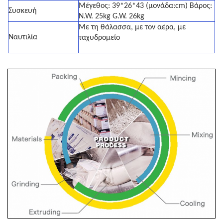
Μέγεθος: 39*26*43 (μονάδα:cm) Βάρος:
Συσκευή
N.W. 25kg G.W. 26kg
Με τη θάλασσα, με τον αέρα, με
Ναυτιλία
ταχυδρομείο