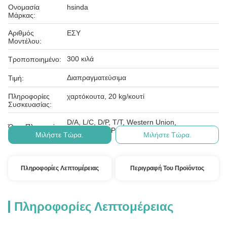
Ονομασία
hsinda
Μάρκας:
Αριθμός
ΕΣΥ
Μοντέλου:
300 κιλά
Τροποποιημένο:
Διαπραγματεύσιμα
Τιμή:
Πληροφορίες
χαρτόκουτα, 20 kg/κουτί
Συσκευασίας:
D/A, L/C, D/P, T/T, Western Union,
Όροι Πληρωμής:
MoneyGram, PayPal
Μιλήστε Τώρα.
Μιλήστε Τώρα.
Πληροφορίες Λεπτομέρειας
Περιγραφή Του Προϊόντος
Πληροφορίες Λεπτομέρειας