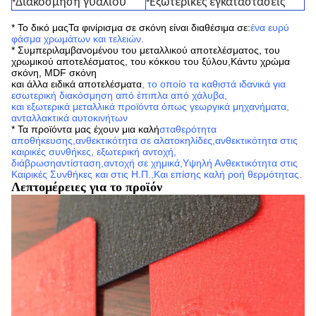
Διακόσμηση γυαλιού
Εξωτερικές εγκαταστάσεις
*
*
* Το δικό μας
Τα φινίρισμα σε σκόνη είναι διαθέσιμα σε:
ένα ευρύ
φάσμα χρωμάτων και τελειών
.
* Συμπεριλαμβανομένου του μεταλλικού αποτελέσματος, του
χρωμικού αποτελέσματος, του κόκκου του ξύλου,
Κάντυ χρώμα
σκόνη, MDF σκόνη
και άλλα ειδικά αποτελέσματα
, το οποίο τα καθιστά ιδανικά για
εσωτερική διακόσμηση από έπιπλα από χάλυβα,
και εξωτερικά μεταλλικά προϊόντα όπως γεωργικά μηχανήματα,
ανταλλακτικά αυτοκινήτων
* Τα προϊόντα μας έχουν μια καλή
σταθερότητα
αποθήκευσης
,
ανθεκτικότητα σε αλατοκηλίδες,
ανθεκτικότητα στις
καιρικές συνθήκες, εξωτερική αντοχή,
διάβρωση
αντίσταση,
αντοχή σε χημικά,
Υψηλή Ανθεκτικότητα στις
Καιρικές Συνθήκες και στις Η.Π.
,
Και επίσης καλή ροή θερμότητας.
Λεπτομέρειες για το προϊόν