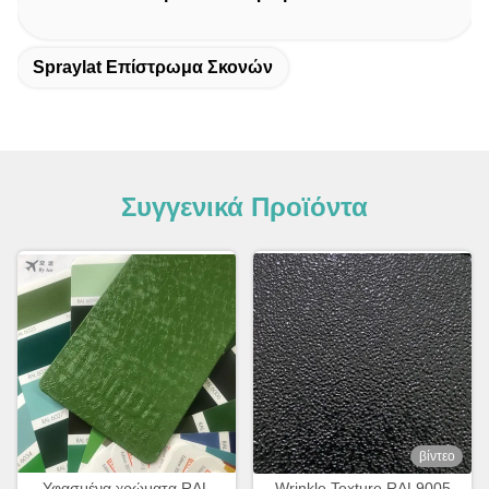
Spraylat Επίστρωμα Σκονών
Συγγενικά Προϊόντα
βίντεο
Υφασμένα χρώματα RAL
Wrinkle Texture RAL9005