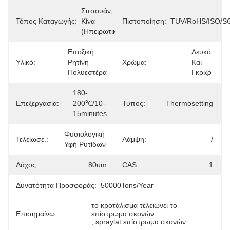
Σιτσουάν, 
Τόπος Καταγωγής:
Κίνα 
Πιστοποίηση:
TUV/RoHS/ISO/S
(ηπειρωτική)
Εποξική 
Λευκό 
Υλικό:
Ρητίνη 
Χρώμα:
Και 
Πολυεστέρα
Γκρίζο
180-
Επεξεργασία:
200℃/10-
Τύπος:
Thermosetting
15minutes
Φυσιολογική 
Τελείωσε.:
Λάμψη:
/
Υφή Ρυτίδων
Δάχος:
80um
CAS:
1
Δυνατότητα Προσφοράς:
50000Tons/Year
το κροτάλισμα τελειώνει το 
Επισημαίνω:
επίστρωμα σκονών
, 
spraylat επίστρωμα σκονών