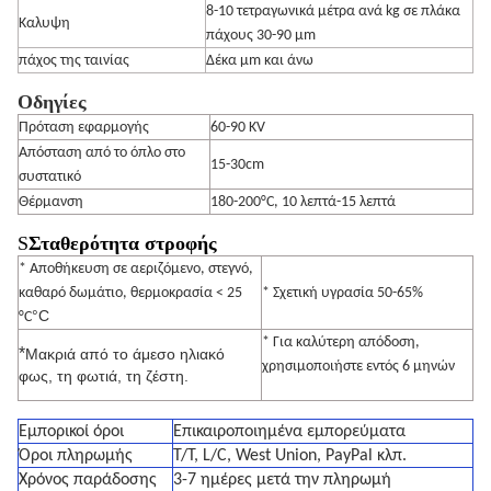
8-10 τετραγωνικά μέτρα ανά kg σε πλάκα
Καλυψη
πάχους 30-90 μm
πάχος της ταινίας
Δέκα μm και άνω
Οδηγίες
Πρόταση εφαρμογής
60-90 KV
Απόσταση από το όπλο στο
15-30cm
συστατικό
Θέρμανση
180-200°C, 10 λεπτά-15 λεπτά
S
Σταθερότητα στροφής
* Αποθήκευση σε αεριζόμενο, στεγνό,
καθαρό δωμάτιο, θερμοκρασία < 25
* Σχετική υγρασία 50-65%
°C
°C
* Για καλύτερη απόδοση,
*
Μακριά από το άμεσο ηλιακό
χρησιμοποιήστε εντός 6 μηνών
φως, τη φωτιά, τη ζέστη.
Εμπορικοί όροι
Επικαιροποιημένα εμπορεύματα
Όροι πληρωμής
T/T, L/C, West Union, PayPal κλπ.
Χρόνος παράδοσης
3-7 ημέρες μετά την πληρωμή