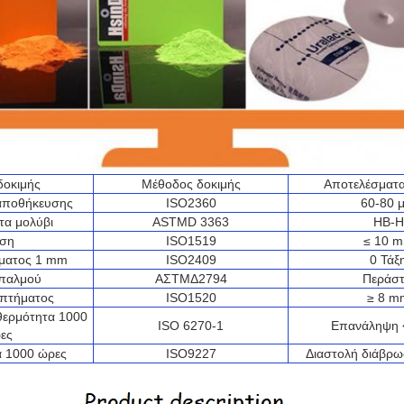
δοκιμής
Μέθοδος δοκιμής
Αποτελέσματα
αποθήκευσης
ISO2360
60-80 
τα μολύβι
ASTMD 3363
HB-H
ίση
ISO1519
≤ 10 
γματος 1 mm
ISO2409
0 Τάξ
 παλμού
ΑΣTMΔ2794
Περάστ
οπτήματος
ISO1520
≥ 8 m
θερμότητα 1000
ISO 6270-1
Επανάληψη 
ες
α 1000 ώρες
ISO9227
Διαστολή διάβρ