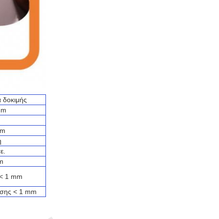
 δοκιμής
μm
mm
η
ε.
m
< 1 mm
ωσης < 1 mm