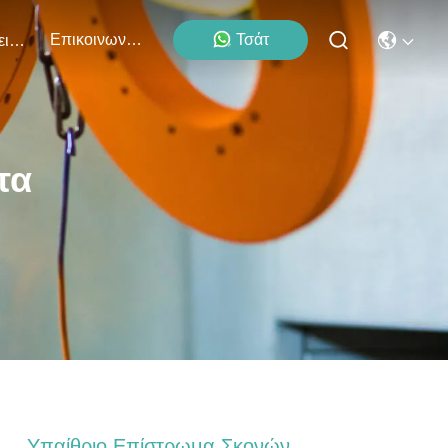
Επικοινωνήστε Μαζί Μας
Τσάτ
Εκδηλώσεις
τα
Υπαίθριο Επίστρωμα Σκονών