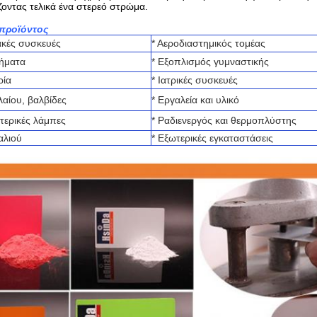
οντας τελικά ένα στερεό στρώμα.
προϊόντος
ιακές συσκευές
* Αεροδιαστημικός τομέας
χήματα
* Εξοπλισμός γυμναστικής
ρία
* Ιατρικές συσκευές
λαίου, βαλβίδες
* Εργαλεία και υλικό
τερικές λάμπες
* Ραδιενεργός και θερμοπλύστης
αλιού
* Εξωτερικές εγκαταστάσεις