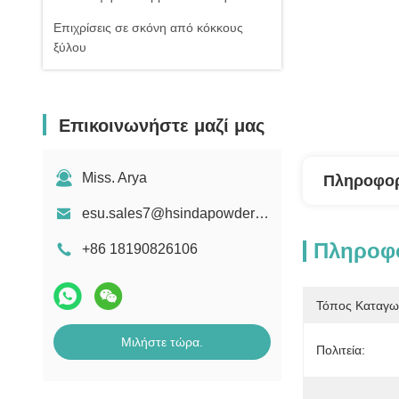
Επιχρίσεις σε σκόνη από κόκκους
ξύλου
Επικοινωνήστε μαζί μας
Miss. Arya
Πληροφορ
esu.sales7@hsindapowdercoating.com
Πληροφο
+86 18190826106
Τόπος Καταγω
Μιλήστε τώρα.
Πολιτεία: