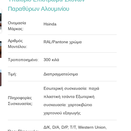
Παραθύρων Αλουμινίου
Ονομασία
Hsinda
Μάρκας:
Αριθμός
RAL/Pantone χρώμα
Μοντέλου:
Τροποποιημένο:
300 κιλά
Τιμή:
Διαπραγματεύσιμα
Εσωτερική συσκευασία: παχιά
πλαστική τσάντα Εξωτερική
Πληροφορίες
Συσκευασίας:
συσκευασία: χαρτοκιβώτιο
χαρτονιού εξαγωγής
Δ/Κ, D/Α, D/P, T/T, Western Union,