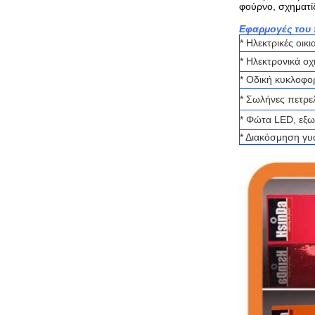
φούρνο, σχηματίζ
Εφαρμογές του 
* Ηλεκτρικές οικ
* Ηλεκτρονικά ο
* Οδική κυκλοφο
* Σωλήνες πετρε
* Φώτα LED, εξω
* Διακόσμηση γυ