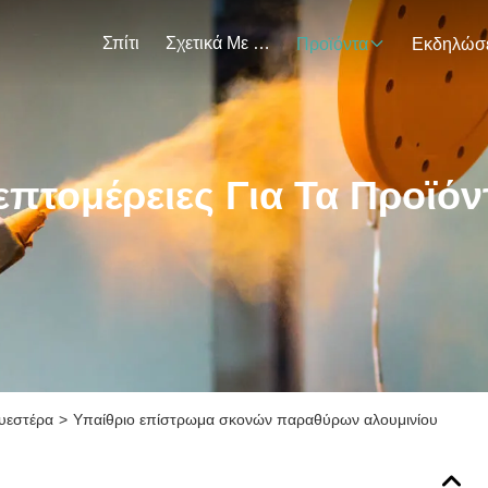
Σπίτι
Σχετικά Με Εμάς
Προϊόντα
επτομέρειες Για Τα Προϊόν
υεστέρα
>
Υπαίθριο επίστρωμα σκονών παραθύρων αλουμινίου