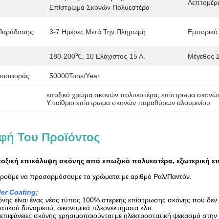
Λεπτομέρε
Επίστρωμα Σκονών Πολυεστέρα
 Παράδοσης:
3-7 Ημέρες Μετά Την Πληρωμή
Εμπορικό
180-200℃, 10 Ελάχιστος-15 Λ.
Μέγεθος 
ροσφοράς:
50000Tons/Year
εποξικό χρώμα σκονών πολυεστέρα
, 
επίστρωμα σκονώ
Υπαίθριο επίστρωμα σκονών παραθύρων αλουμινίου
φή Του Προϊόντος
τοξική επικάλυψη σκόνης από επωξικό πολυεστέρα, εξωτερική ε
ρούμε να προσαρμόσουμε τα χρώματα με αριθμό Ραλ/Παντόν.
der Coating;
νης είναι ένας νέος τύπος 100% στερεής επίστρωσης σκόνης που δεν πε
γατικού δυναμικού, οικονομικά πλεονεκτήματα κλπ.
επιφάνειες σκόνης χρησιμοποιούνται με ηλεκτροστατική ψεκασμό στην 