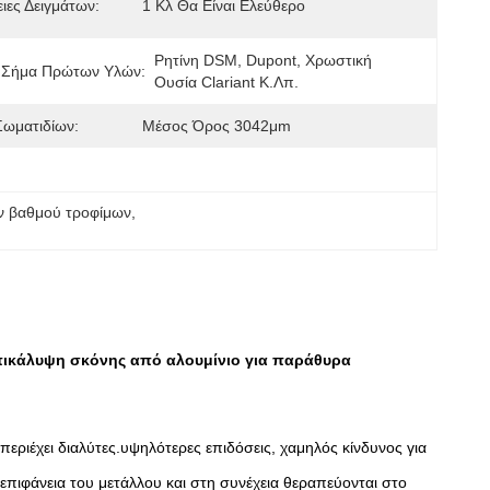
ιες Δειγμάτων:
1 Κλ Θα Είναι Ελεύθερο
Ρητίνη DSM, Dupont, Χρωστική 
 Σήμα Πρώτων Υλών:
Ουσία Clariant Κ.λπ.
Σωματιδίων:
Μέσος Όρος 3042μm
ν βαθμού τροφίμων
, 
πικάλυψη σκόνης από αλουμίνιο για παράθυρα
ριέχει διαλύτες.υψηλότερες επιδόσεις, χαμηλός κίνδυνος για
επιφάνεια του μετάλλου και στη συνέχεια θεραπεύονται στο