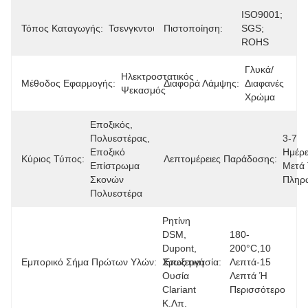
ISO9001; 
Τόπος Καταγωγής:
Τσενγκντού
Πιστοποίηση:
SGS; 
ROHS
Γλυκά/
Ηλεκτροστατικός 
Μέθοδος Εφαρμογής:
Διαφορά Λάμψης:
Διαφανές 
Ψεκασμός
Χρώμα
Εποξικός, 
Πολυεστέρας, 
3-7 
Εποξικό 
Ημέρε
Κύριος Τύπος:
Λεπτομέρειες Παράδοσης:
Επίστρωμα 
Μετά 
Σκονών 
Πληρ
Πολυεστέρα
Ρητίνη 
DSM, 
180-
Dupont, 
200°C,10 
Εμπορικό Σήμα Πρώτων Υλών:
Χρωστική 
Επεξεργασία:
Λεπτά-15 
Ουσία 
Λεπτά Ή 
Clariant 
Περισσότερο
Κ.λπ.