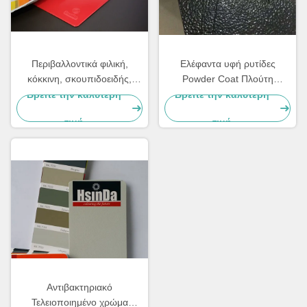
Περιβαλλοντικά φιλική,
Ελέφαντα υφή ρυτίδες
κόκκινη, σκουπιδοειδής,
Powder Coat Πλούτη
παχυντική επικάλυψη από
εξοικονόμηση Αντίσταση σε
Βρείτε την καλύτερη
Βρείτε την καλύτερη
εποξυπολυεστέρα.
υψηλές θερμοκρασίες
τιμή
τιμή
Αντιβακτηριακό
Τελειοποιημένο χρώμα