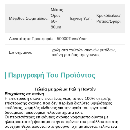
Μέσος 
Όρος 
Κροκόδειλος/
Μέγεθος Σωματιδίων:
Τεχνική Υφή:
60-
Ρυτίδα/Σφυρί
80μm
Δυνατότητα Προσφοράς:
50000Tons/Year
χρώματα παλτών σκονών ρυτίδων
, 
Επισημαίνω:
σκόνη ρυτίδας της γούνας
Περιγραφή Του Προϊόντος
Τελεία με χρώμα Ραλ ή Παντόν
Επιχρίσεις σε σκόνη
Η επίστρωση σκόνης είναι ένας νέος τύπος 100% στερεής
επίστρωσης σκόνης που δεν περιέχει διαλύτες.υψηλότερες
επιδόσεις, χαμηλός κίνδυνος για την υγεία του εργατικού
δυναμικού, οικονομικά πλεονεκτήματα κλπ.
Οι περισσότερες επιφάνειες σκόνης χρησιμοποιούνται με
ηλεκτροστατική ψεκασμό στην επιφάνεια του μετάλλου και στη
συνέχεια θεραπεύονται στο φούρνο, σχηματίζοντας τελικά ένα