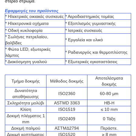
στερεό στρώμα.
Εφαρμογές του προϊόντος
* Ηλεκτρικές οικιακές συσκευές
* Αεροδιαστημικός τομέας
* Ηλεκτρονικά οχήματα
* Εξοπλισμός γυμναστικής
* Οδική κυκλοφορία
* Ιατρικές συσκευές
* Σωλήνες πετρελαίου,
* Εργαλεία και υλικό
βαλβίδες
* Φώτα LED, εξωτερικές
* Ραδιενεργός και θερμοπλύστης
λάμπες
* Διακόσμηση γυαλιού
* Εξωτερικές εγκαταστάσεις
Αποτελέσματα
Τμήμα δοκιμής
Μέθοδος δοκιμής
δοκιμής
Δυνατότητα
ISO2360
60-80 μm
αποθήκευσης
Σκληρότητα μολύβι
ASTMD 3363
HB-H
Κλίση
ISO1519
≤ 10 mm
Δοκιμή πλέγματος 1
ISO2409
0 Τάξη
mm
Δοκιμή παλμού
ΑΣTMΔ2794
Περάστε.
Δοκιμή κοπτήματος
ISO1520
≥ 8 mm