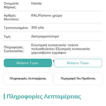
Ονομασία
Hsinda
Μάρκας:
Αριθμός
RAL/Pantone χρώμα
Μοντέλου:
300 κιλά
Τροποποιημένο:
Διαπραγματεύσιμα
Τιμή:
Εσωτερική συσκευασία: τσάντα
Πληροφορίες
πολυαιθυλενίου Εξωτερική συσκευασία:
Συσκευασίας:
χαρτοκιβώτιο εγγράφου
Δ/Κ, D/Α, D/P, T/T, Western Union, MoneyGram
Όροι Πληρωμής:
Μιλήστε Τώρα.
Μιλήστε Τώρα.
Πληροφορίες Λεπτομέρειας
Περιγραφή Του Προϊόντος
Πληροφορίες Λεπτομέρειας