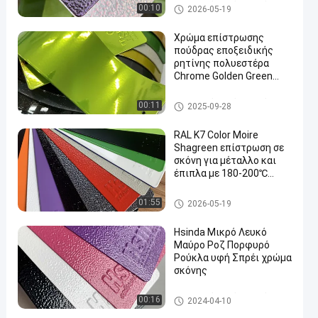
Επιχρισμός σκόνης από πολυ
00:10
2026-05-19
εστέρα
Χρώμα επίστρωσης
πούδρας εποξειδικής
ρητίνης πολυεστέρα
Chrome Golden Green
en
Red Illusion Color Solid
Επιχρισμός σκόνης από πολυ
00:11
2025-09-28
εστέρα
RAL K7 Color Moire
Shagreen επίστρωση σε
σκόνη για μέταλλο και
έπιπλα με 180-200℃
σκληρυνόμενη
ηλεκτροστατική βαφή
Θερμοστεκτική επίστρωση
01:55
2026-05-19
ψεκασμού
σκόνης
Hsinda Μικρό Λευκό
Μαύρο Ροζ Πορφυρό
Ρούκλα υφή Σπρέι χρώμα
σκόνης
Επιχρισμός σκόνης από πολυ
00:16
2024-04-10
εστέρα