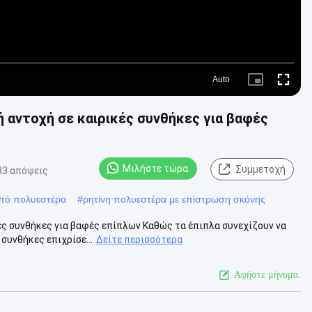
Auto
Picture-
Fullscre
in-
Picture
 αντοχή σε καιρικές συνθήκες για βαφές
Μιλήστε τώρα.
Συμμετοχή
33 απόψεις
πό πολυεστέρα
#
ρητίνη πολυεστέρα με επίστρωση σκόνης
ές συνθήκες για βαφές επίπλων Καθώς τα έπιπλα συνεχίζουν να
 συνθήκες επιχρίσε...
Δείτε περισσότερα
Αφήστε μήνυμα.