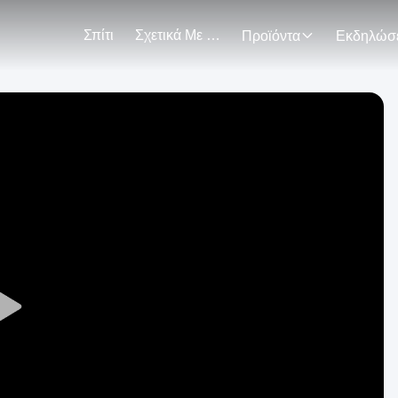
Σπίτι
Σχετικά Με Εμάς
Προϊόντα
Play
Video