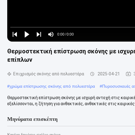
Loaded
:
0%
0:00
/
0:00
Play
Play
Play
Mute
Current
Duration
next
next
Θερμοστεκτική επίστρωση σκόνης με ισχυρή
Time
επίπλων
Επιχρισμός σκόνης από πολυεστέρα
2025-04-21
#
χρώμα επίστρωσης σκόνης από πολυεστέρα
#
Πυροσυσκευές α
Θερμοστεκτική επίστρωση σκόνης με ισχυρή αντοχή στις καιρικ
εξελίσσονται, η ζήτηση για ανθεκτικές, ανθεκτικές στις καιρικές
Μηνύματα επισκέπτη
Κανένα δημόσιο σχόλιο ακόμα