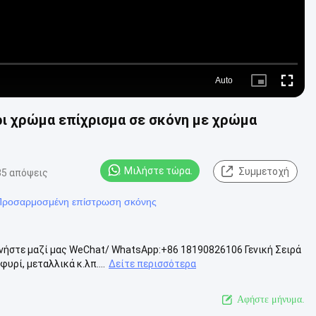
Auto
Picture-
Fullscre
in-
Picture
ρι χρώμα επίχρισμα σε σκόνη με χρώμα
Μιλήστε τώρα.
Συμμετοχή
35 απόψεις
Προσαρμοσμένη επίστρωση σκόνης
στε μαζί μας WeChat/ WhatsApp:+86 18190826106 Γενική Σειρά
υρί, μεταλλικά κ.λπ....
Δείτε περισσότερα
Αφήστε μήνυμα.