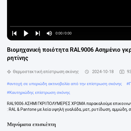
Loaded
:
0%
0:00
/
0:00
Play
Play
Play
Mute
Current
Duration
next
next
Βιομηχανική ποιότητα RAL9006 Ασημένιο γκ
Time
ρητίνης
Θερμοστεκτική επίστρωση σκόνης
2024-10-18
9
#
αντοχή σε υπεριώδη ακτινοβολία από την επίστρωση σκόνης
#
#
Καυτηριώδης επίστρωση σκόνης
RAL9006 ΑΣΗΜΙ ΓΚΡΙ ΠΟΛΥΜΕΡΕΣ ΧΡΩΜΑ παρακαλούμε επικοινωνή
: RAL & Pantone με λεία υψηλή γυαλάδα, ματ, ρυτίδωση, αμμώδη, σφ
Μηνύματα επισκέπτη