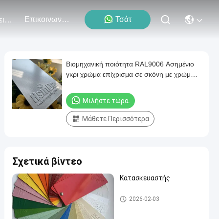
Επικοινωνήστε Μαζί Μας
Τσάτ
Εκδηλώσεις
Βιομηχανική ποιότητα RAL9006 Ασημένιο
γκρι χρώμα επίχρισμα σε σκόνη με χρώμα
ρητίνης
Μιλήστε τώρα.
Μάθετε Περισσότερα
Σχετικά βίντεο
Κατασκευαστής
Θερμοστεκτική επίστρωση
2026-02-03
σκόνης