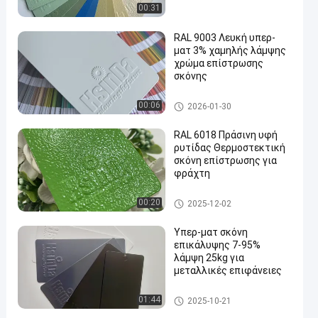
00:31
RAL 9003 Λευκή υπερ-
ματ 3% χαμηλής λάμψης
χρώμα επίστρωσης
σκόνης
en
Θερμοστεκτική επίστρωση
00:06
2026-01-30
σκόνης
RAL 6018 Πράσινη υφή
ρυτίδας Θερμοστεκτική
σκόνη επίστρωσης για
φράχτη
Θερμοστεκτική επίστρωση
00:20
2025-12-02
σκόνης
Υπερ-ματ σκόνη
επικάλυψης 7-95%
λάμψη 25kg για
μεταλλικές επιφάνειες
Θερμοστεκτική επίστρωση
01:44
2025-10-21
σκόνης