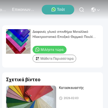
Επικοινωνήστε Μαζί Μας
Τσάτ
Εκδηλώσεις
Διαφανές γλυκό σπινθήρα Μεταλλικό
Ηλεκτροστατικό Εποξικό Θερμικό Πουλί
Επιχρισμός Πίνακας Χάλυβα Κατασκευή
Μιλήστε τώρα.
Μάθετε Περισσότερα
Σχετικά βίντεο
Κατασκευαστής
Θερμοστεκτική επίστρωση
2026-02-03
σκόνης