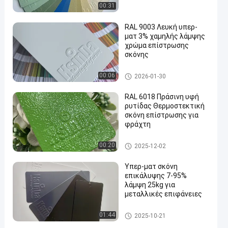
00:31
RAL 9003 Λευκή υπερ-
ματ 3% χαμηλής λάμψης
χρώμα επίστρωσης
σκόνης
Θερμοστεκτική επίστρωση
00:06
2026-01-30
σκόνης
RAL 6018 Πράσινη υφή
ρυτίδας Θερμοστεκτική
σκόνη επίστρωσης για
φράχτη
Θερμοστεκτική επίστρωση
00:20
2025-12-02
σκόνης
Υπερ-ματ σκόνη
επικάλυψης 7-95%
λάμψη 25kg για
μεταλλικές επιφάνειες
Θερμοστεκτική επίστρωση
01:44
2025-10-21
σκόνης