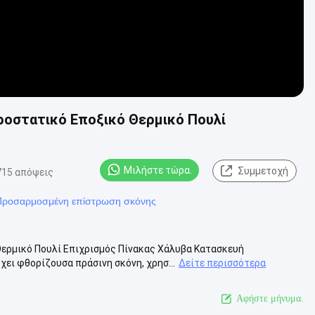
ροστατικό Εποξικό Θερμικό Πουλί
Μιλήστε τώρα.
Συμμετοχή
715 απόψεις
Προσαρμοσμένη επίστρωση σκόνης
ερμικό Πουλί Επιχρισμός Πίνακας Χάλυβα Κατασκευή
ει φθορίζουσα πράσινη σκόνη, χρησ...
Δείτε περισσότερα
Αφήστε μήνυμα.