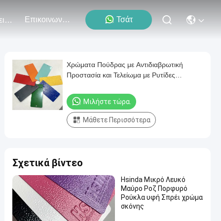
Επικοινωνήστε Μαζί Μας
Τσάτ
Εκδηλώσεις
Χρώματα Πούδρας με Αντιδιαβρωτική
Προστασία και Τελείωμα με Ρυτίδες
Φλούδας Πορτοκαλιού
Μιλήστε τώρα.
Μάθετε Περισσότερα
Σχετικά βίντεο
Hsinda Μικρό Λευκό
Μαύρο Ροζ Πορφυρό
Ρούκλα υφή Σπρέι χρώμα
σκόνης