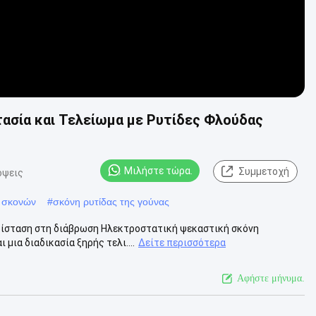
ασία και Τελείωμα με Ρυτίδες Φλούδας
Μιλήστε τώρα.
Συμμετοχή
όψεις
ό σκονών
#
σκόνη ρυτίδας της γούνας
τίσταση στη διάβρωση Ηλεκτροστατική ψεκαστική σκόνη
 μια διαδικασία ξηρής τελι....
Δείτε περισσότερα
Αφήστε μήνυμα.