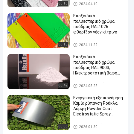
Επιχρισμός σκόνης από πολυ
00:16
2024-04-10
εστέρα
Εποξειδικό
πολυεστερικό χρώμα
πούδρας RAL1026
φθορίζον νέον κίτρινο
Θερμοστεκτική επίστρωση
00:18
2024-11-22
σκόνης
Εποξειδικό
πολυεστερικό χρώμα
πούδρας RAL 9003,
Ηλεκτροστατική βαφή
πούδρας
Επικάλυψη σε σκόνη από επω
00:42
2024-08-28
ξικό πολυεστέρα
Ενεργειακή εξοικονόμηση
Καμία ρύπανση Ρούκλα
Λάμψη Powder Coat
Electrostatic Spray
Powder Coating
Διάφραξη με σκόνη ρυτίδων
00:06
2026-01-30