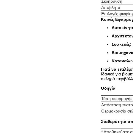
Σκληρυνση
Απόβλητα
Επιλογές φινιρίσ
Κοινές Εφαρμο
Αυτοκίνητ
Αρχιτεκτο
Συσκευές:
Βιομηχανι
Καταναλωτ
Γιατί να επιλέ
Ιδανικό για βιομ
σκληρά περιβάλλο
Οδηγία
Τάση εφαρμογής
Απόσταση πιστο
Θερμοκρασία σκ
Σταθερότητα α
* Αποθηκεύστε σ