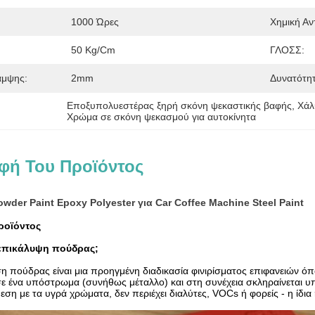
1000 Ώρες
Χημική Αν
50 Kg/cm
ΓΛΟΣΣ:
άμψης:
2mm
Δυνατότη
Εποξυπολυεστέρας ξηρή σκόνη ψεκαστικής βαφής
, 
Χάλ
Χρώμα σε σκόνη ψεκασμού για αυτοκίνητα
φή Του Προϊόντος
wder Paint Epoxy Polyester για Car Coffee Machine Steel Paint
ροϊόντος
πικάλυψη πούδρας;
η πούδρας είναι μια προηγμένη διαδικασία φινιρίσματος επιφανειών ό
ε ένα υπόστρωμα (συνήθως μέταλλο) και στη συνέχεια σκληραίνεται υπ
εση με τα υγρά χρώματα, δεν περιέχει διαλύτες, VOCs ή φορείς - η ίδι