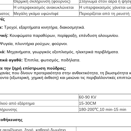
Θερμική σκλήρυνση (φούρνος)
Στέγνωμα στον αέρα ή ψήσι
Η υπερψεκασμός ανακυκλώνεται
Η υπερψεκασμός χάνεται ω
ματος
Μεγάλη γκάμα υφών/εφέ
Περιορίζεται από τη ρευστή
γές
α:
Τροχοί, εξαρτήματα κινητήρα, διακοσμητικά.
νική:
Κουφώματα παραθύρων, περίφραξη, επένδυση αλουμινίου.
Ψυγεία, πλυντήρια ρούχων, φούρνοι.
κά:
Μηχανήματα, γεωργικός εξοπλισμός, ηλεκτρικά περιβλήματα.
ικά αγαθά:
Έπιπλα, φωτισμός, ποδήλατα.
ξετε την ξηρή επίστρωση πούδρας;
ηχανίες που δίνουν προτεραιότητα στην ανθεκτικότητα, τη βιωσιμότητα 
ντα (εξωτερική, χημική έκθεση) και μειώνει τις περιβαλλοντικές επιπτώ
60-90 KV
λιού από εξάρτημα
15-30CM
λήρυνσης
180-200℃,10 min-15 min
ποθήκευσης
ε αεριζόμενο, ξηρό, καθαρό δωμάτιο,