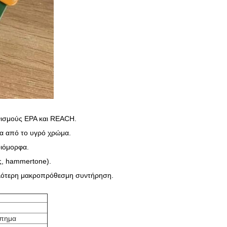
νισμούς EPA και REACH.
ερα από το υγρό χρώμα.
οιόμορφα.
ης, hammertone).
ηλότερη μακροπρόθεσμη συντήρηση.
ίπημα