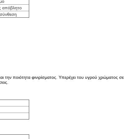
μο
ς απόβλητο
 σύνθεση
και την ποιότητα φινιρίσματος. Υπερέχει του υγρού χρώματος σε
σεις.