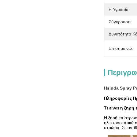
Η Υγρασία:
Σύγκρουση:
Δυνατότητα Κ
Επισημαίνω:
Περιγρα
Hsinda Spray Po
Πληροφορίες Π
Τι είναι η ξηρή
ε
Η ξηρή επίστρωσ
ηλεκτροστατικά σ
στρώμα. Σε αντίθ