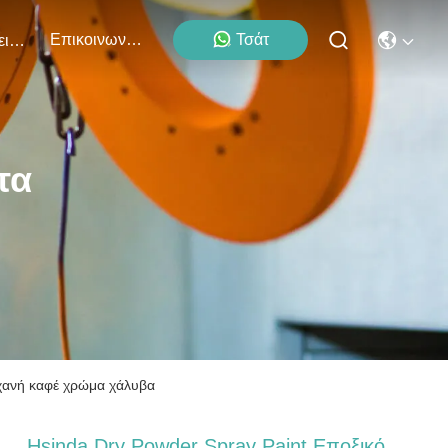
Επικοινωνήστε Μαζί Μας
Τσάτ
Εκδηλώσεις
τα
ηχανή καφέ χρώμα χάλυβα
Hsinda Dry Powder Spray Paint Εποξικό