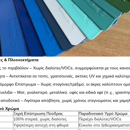
τες & Πλεονεκτήματα
ς το περιβάλλον – Χωρίς διαλύτες/VOCs, συμμορφώνεται με τους κανο
τα – Αντιστέκεται σε τσιπς, γρατσουνιές, ακτίνες UV και χημικά καλύτ
όμορφο Επίστρωμα – Χωρίς σταγόνες/τρέξιμο; οι άκρες καλύπτουν ομ
υελιξία – Ματ, γυαλιστερό, μεταλλικό, υφές και ειδικά εφέ (π.χ., γρανίτ
 αποδοτικό – Λιγότερα απόβλητα, χωρίς χρόνος στεγνώματος και χαμ
γρό Χρώμα
Ξηρή Επίστρωση Πούδρας
Παραδοσιακό Υγρό Χρώμα
100% στερεά, χωρίς διαλύτες
Περιέχει διαλύτες/VOCs
Υψηλότερη αντοχή στη φθορά
Εύκολο στο ξεθώριασμα/τσ