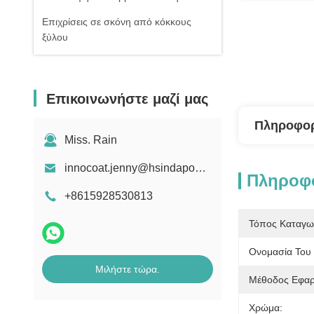
Επιχρίσεις σε σκόνη από κόκκους
ξύλου
Επικοινωνήστε μαζί μας
Πληροφορ
Miss. Rain
innocoat.jenny@hsindapowdercoating.com
Πληροφο
+8615928530813
Τόπος Καταγω
Ονομασία Του 
Μιλήστε τώρα.
Μέθοδος Εφαρ
Χρώμα: