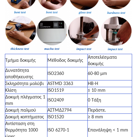
Αποτελέσματα
Τμήμα δοκιμής
Μέθοδος δοκιμής
δοκιμής
Δυνατότητα
ISO2360
60-80 μm
αποθήκευσης
Σκληρότητα μολύβι
ASTMD 3363
HB-H
Κλίση
ISO1519
≤ 10 mm
Δοκιμή πλέγματος 1
ISO2409
0 Τάξη
mm
Δοκιμή παλμού
ΑΣTMΔ2794
Περάστε.
Δοκιμή κοπτήματος
ISO1520
≥ 8 mm
Αντίσταση στη
θερμότητα 1000
ISO 6270-1
Επανάληψη < 1 mm
ώρες