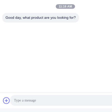
11:16 AM
Good day, what product are you looking for?
Αντιβακτηριακό
Τελειοποιημένο χρώμα
σκουπιδοειδών
Βρείτε την καλύτερη
τιμή
Γρήγορη επικοινωνία