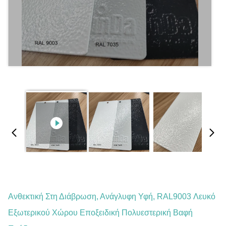
Ανθεκτική Στη Διάβρωση, Ανάγλυφη Υφή, RAL9003 Λευκό
Εξωτερικού Χώρου Εποξειδική Πολυεστερική Βαφή