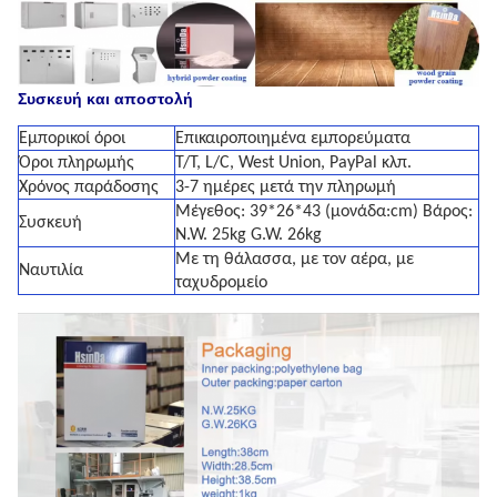
Συσκευή και αποστολή
Εμπορικοί όροι
Επικαιροποιημένα εμπορεύματα
Όροι πληρωμής
T/T, L/C, West Union, PayPal κλπ.
Χρόνος παράδοσης
3-7 ημέρες μετά την πληρωμή
Μέγεθος: 39*26*43 (μονάδα:cm) Βάρος:
Συσκευή
N.W. 25kg G.W. 26kg
Με τη θάλασσα, με τον αέρα, με
Ναυτιλία
ταχυδρομείο