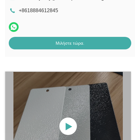
+8618884612845
Μιλήστε τώρα.