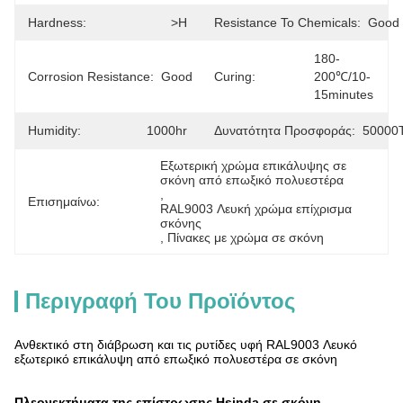
Hardness:
>H
Resistance To Chemicals:
Good
180-
Corrosion Resistance:
Good
Curing:
200℃/10-
15minutes
Humidity:
1000hr
Δυνατότητα Προσφοράς:
50000T
Εξωτερική χρώμα επικάλυψης σε 
σκόνη από επωξικό πολυεστέρα
, 
Επισημαίνω:
RAL9003 Λευκή χρώμα επίχρισμα 
σκόνης
, 
Πίνακες με χρώμα σε σκόνη
Περιγραφή Του Προϊόντος
Ανθεκτικό στη διάβρωση και τις ρυτίδες υφή RAL9003 Λευκό
εξωτερικό επικάλυψη από επωξικό πολυεστέρα σε σκόνη
Πλεονεκτήματα της επίστρωσης Hsinda σε σκόνη