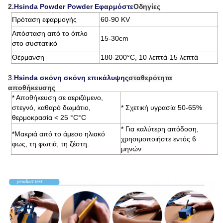
2.
Hsinda Powder Powder Εφαρμόστε
Οδηγίες
Πρόταση εφαρμογής
60-90 KV
Απόσταση από το όπλο
15-30cm
στο συστατικό
Θέρμανση
180-200°C, 10 λεπτά-15 λεπτά
3.
Hsinda σκόνη σκόνη επικάλυψης
σταθερότητα
αποθήκευσης
* Αποθήκευση σε αεριζόμενο,
στεγνό, καθαρό δωμάτιο,
* Σχετική υγρασία 50-65%
θερμοκρασία < 25 °C
°C
* Για καλύτερη απόδοση,
*
Μακριά από το άμεσο ηλιακό
χρησιμοποιήστε εντός 6
φως, τη φωτιά, τη ζέστη.
μηνών