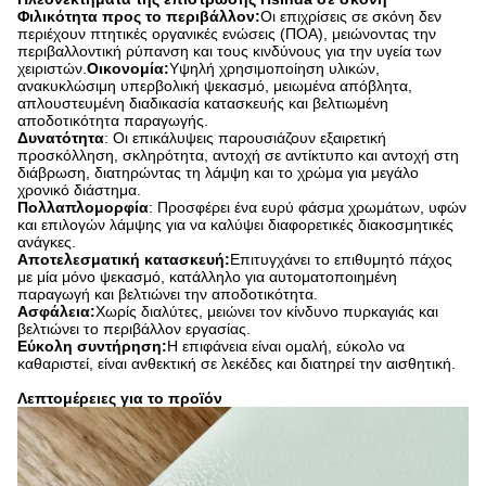
Φιλικότητα προς το περιβάλλον:
Οι επιχρίσεις σε σκόνη δεν
περιέχουν πτητικές οργανικές ενώσεις (ΠΟΑ), μειώνοντας την
περιβαλλοντική ρύπανση και τους κινδύνους για την υγεία των
χειριστών.
Οικονομία:
Υψηλή χρησιμοποίηση υλικών,
ανακυκλώσιμη υπερβολική ψεκασμό, μειωμένα απόβλητα,
απλουστευμένη διαδικασία κατασκευής και βελτιωμένη
αποδοτικότητα παραγωγής.
Δυνατότητα
: Οι επικάλυψεις παρουσιάζουν εξαιρετική
προσκόλληση, σκληρότητα, αντοχή σε αντίκτυπο και αντοχή στη
διάβρωση, διατηρώντας τη λάμψη και το χρώμα για μεγάλο
χρονικό διάστημα.
Πολλαπλομορφία
: Προσφέρει ένα ευρύ φάσμα χρωμάτων, υφών
και επιλογών λάμψης για να καλύψει διαφορετικές διακοσμητικές
ανάγκες.
Αποτελεσματική κατασκευή:
Επιτυγχάνει το επιθυμητό πάχος
με μία μόνο ψεκασμό, κατάλληλο για αυτοματοποιημένη
παραγωγή και βελτιώνει την αποδοτικότητα.
Ασφάλεια:
Χωρίς διαλύτες, μειώνει τον κίνδυνο πυρκαγιάς και
βελτιώνει το περιβάλλον εργασίας.
Εύκολη συντήρηση:
Η επιφάνεια είναι ομαλή, εύκολο να
καθαριστεί, είναι ανθεκτική σε λεκέδες και διατηρεί την αισθητική.
Λεπτομέρειες για το προϊόν