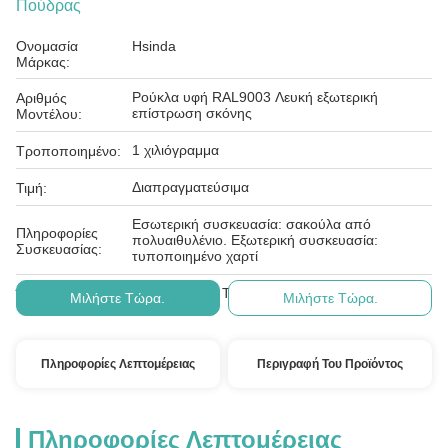
Πούδρας
Ονομασία
Hsinda
Μάρκας:
Ρούκλα υφή RAL9003 Λευκή εξωτερική
Αριθμός
επίστρωση σκόνης
Μοντέλου:
1 χιλιόγραμμα
Τροποποιημένο:
Διαπραγματεύσιμα
Τιμή:
Εσωτερική συσκευασία: σακούλα από
Πληροφορίες
πολυαιθυλένιο. Εξωτερική συσκευασία:
Συσκευασίας:
τυποποιημένο χαρτί
Λ/Κ, D/A, D/P, T/T, Western Union, , PayPal
Όροι Πληρωμής:
Μιλήστε Τώρα.
Μιλήστε Τώρα.
Πληροφορίες Λεπτομέρειας
Περιγραφή Του Προϊόντος
Πληροφορίες Λεπτομέρειας