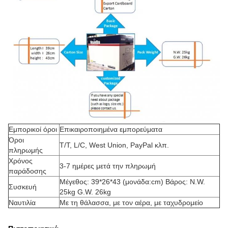
Εμπορικοί όροι
Επικαιροποιημένα εμπορεύματα
Όροι
T/T, L/C, West Union, PayPal κλπ.
πληρωμής
Χρόνος
3-7 ημέρες μετά την πληρωμή
παράδοσης
Μέγεθος: 39*26*43 (μονάδα:cm) Βάρος: N.W.
Συσκευή
25kg G.W. 26kg
Ναυτιλία
Με τη θάλασσα, με τον αέρα, με ταχυδρομείο