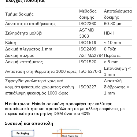
Έλεγχος ποιότητας
Μέθοδος
Αποτελέσματα
Τμήμα δοκιμής
δοκιμής
δοκιμής
Δυνατότητα αποθήκευσης
ISO2360
60-80 μm
ASTMD
Σκληρότητα μολύβι
HB-H
3363
Κλίση
ISO1519
≤ 10 mm
Δοκιμή πλέγματος 1 mm
ISO2409
0 Τάξη
Δοκιμή παλμού
ΑΣTMΔ2794
Περάστε.
Δοκιμή κοπτήματος
ISO1520
≥ 8 mm
Επανάληψη <
Αντίσταση στη θερμότητα 1000 ώρες
ISO 6270-1
1 mm
Σφραγίδα γυαλιστερό χρωμικό
Διαστολή
κομμάτι ψεκασμός χρώματος σκόνη
ISO9227
διάβρωσης <
επικάλυψη ψεκασμός 1000 ώρες
1 mm
Η επίστρωση Hsinda σε σκόνη προσφέρει την καλύτερη
ισοπεδωτικότητα και προσκόλληση σε μεταλλική επιφάνεια, με
περιεκτικότητα σε ρητίνη DSM άνω του 60%.
Συσκευή και αποστολή