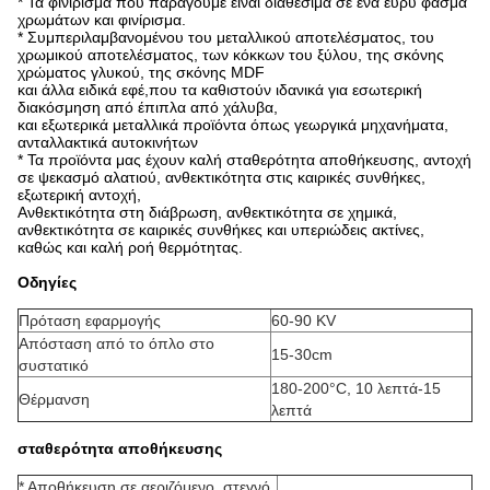
* Τα φινίρισμα που παράγουμε είναι διαθέσιμα σε ένα ευρύ φάσμα
χρωμάτων και φινίρισμα.
* Συμπεριλαμβανομένου του μεταλλικού αποτελέσματος, του
χρωμικού αποτελέσματος, των κόκκων του ξύλου, της σκόνης
χρώματος γλυκού, της σκόνης MDF
και άλλα ειδικά εφέ,που τα καθιστούν ιδανικά για εσωτερική
διακόσμηση από έπιπλα από χάλυβα,
και εξωτερικά μεταλλικά προϊόντα όπως γεωργικά μηχανήματα,
ανταλλακτικά αυτοκινήτων
* Τα προϊόντα μας έχουν καλή σταθερότητα αποθήκευσης, αντοχή
σε ψεκασμό αλατιού, ανθεκτικότητα στις καιρικές συνθήκες,
εξωτερική αντοχή,
Ανθεκτικότητα στη διάβρωση, ανθεκτικότητα σε χημικά,
ανθεκτικότητα σε καιρικές συνθήκες και υπεριώδεις ακτίνες,
καθώς και καλή ροή θερμότητας.
Οδηγίες
Πρόταση εφαρμογής
60-90 KV
Απόσταση από το όπλο στο
15-30cm
συστατικό
180-200°C, 10 λεπτά-15
Θέρμανση
λεπτά
σταθερότητα αποθήκευσης
* Αποθήκευση σε αεριζόμενο, στεγνό,