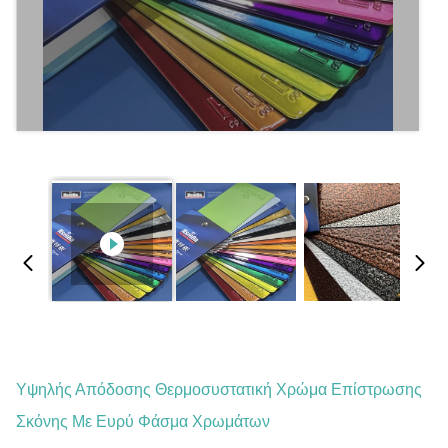
Υψηλής Απόδοσης Θερμοσυστατική Χρώμα Επίστρωσης
Σκόνης Με Ευρύ Φάσμα Χρωμάτων