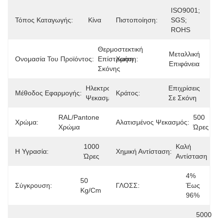
ISO9001; 
Τόπος Καταγωγής:
Κίνα
Πιστοποίηση:
SGS; 
ROHS
Θερμοστεκτική 
Μεταλλική 
Ονομασία Του Προϊόντος:
Επίστρωση 
Χρήση:
Επιφάνεια
Σκόνης
Ηλεκτροστατικός 
Επιχρίσεις 
Μέθοδος Εφαρμογής:
Κράτος:
Ψεκασμός
Σε Σκόνη
RAL/Pantone 
500 
Χρώμα:
Αλατισμένος Ψεκασμός:
Χρώμα
Ώρες
1000 
Καλή 
Η Υγρασία:
Χημική Αντίσταση:
Ώρες
Αντίσταση
4% 
50 
Σύγκρουση:
ΓΛΟΣΣ:
Έως 
Kg/cm
96%
5000 