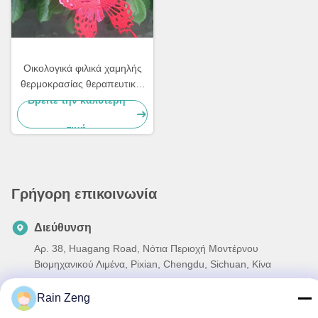
Οικολογικά φιλικά χαμηλής
θερμοκρασίας θεραπευτικές
σκόνες Επιχρίσεις ανθεκτικές
Βρείτε την καλύτερη
στα αλατιδωτά
τιμή
Γρήγορη επικοινωνία
Διεύθυνση
Αρ. 38, Huagang Road, Νότια Περιοχή Μοντέρνου
Βιομηχανικού Λιμένα, Pixian, Chengdu, Sichuan, Κίνα
Τηλεφώνημα
Rain Zeng
86-18190826106