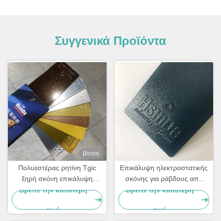
Συγγενικά Προϊόντα
βίντεο
Πολυεστέρας ρητίνη Tgic
Επικάλυψη ηλεκτροστατικής
ξηρή σκόνη επικάλυψη
σκόνης για ράβδους από
αντοχή σε υπεριώδη
ατσάλι
Βρείτε την καλύτερη
Βρείτε την καλύτερη
ακτινοβολία υφή υψηλή
τιμή
τιμή
θερμότητα