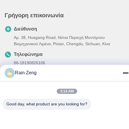
Γρήγορη επικοινωνία
Διεύθυνση
Αρ. 38, Huagang Road, Νότια Περιοχή Μοντέρνου
Βιομηχανικού Λιμένα, Pixian, Chengdu, Sichuan, Κίνα
Τηλεφώνημα
86-18190826106
Rain Zeng
Ηλεκτρονικό
esu.sales7@hsindapowdercoating.com
3:14 AM
Good day, what product are you looking for?
Πολιτική απορρήτου
|
Sitemap
| Κίνα Καλό Ποιότητα
Θερμοστεκτική επίστρωση σκόνης Προμηθευτής. 2018-2026
Chengdu Hsinda Polymer Materials Co., Ltd. Όλα. Όλα τα