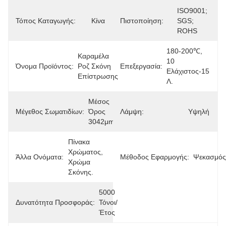
ISO9001; 
Τόπος Καταγωγής:
Κίνα
Πιστοποίηση:
SGS; 
ROHS
180-200℃, 
Καραμέλα 
10 
Όνομα Προϊόντος:
Ροζ Σκόνη 
Επεξεργασία:
Ελάχιστος-15 
Επίστρωσης
Λ.
Μέσος 
Μέγεθος Σωματιδίων:
Όρος 
Λάμψη:
Υψηλή
3042μm
Πίνακα 
Χρώματος, 
Άλλα Ονόματα:
Μέθοδος Εφαρμογής:
Ψεκασμός
Χρώμα 
Σκόνης.
5000 
Δυνατότητα Προσφοράς:
Τόνοι/
Έτος