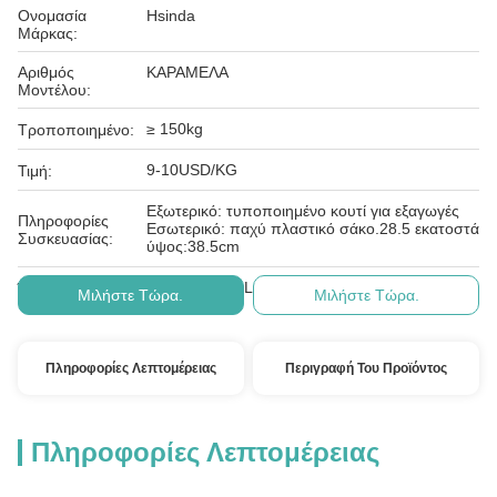
Ονομασία
Hsinda
Μάρκας:
Αριθμός
ΚΑΡΑΜΕΛΑ
Μοντέλου:
≥ 150kg
Τροποποιημένο:
9-10USD/KG
Τιμή:
Εξωτερικό: τυποποιημένο κουτί για εξαγωγές
Πληροφορίες
Εσωτερικό: παχύ πλαστικό σάκο.28.5 εκατοστά
Συσκευασίας:
ύψος:38.5cm
Τ/Τ, D/P, D/A, L/C, Western Union
Όροι Πληρωμής:
Μιλήστε Τώρα.
Μιλήστε Τώρα.
Πληροφορίες Λεπτομέρειας
Περιγραφή Του Προϊόντος
Πληροφορίες Λεπτομέρειας