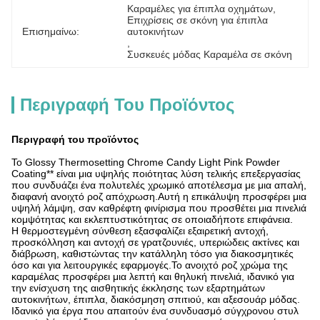
Καραμέλες για έπιπλα οχημάτων
, 
Επιχρίσεις σε σκόνη για έπιπλα 
Επισημαίνω:
αυτοκινήτων
, 
Συσκευές μόδας Καραμέλα σε σκόνη
Περιγραφή Του Προϊόντος
Περιγραφή του προϊόντος
Το Glossy Thermosetting Chrome Candy Light Pink Powder
Coating** είναι μια υψηλής ποιότητας λύση τελικής επεξεργασίας
που συνδυάζει ένα πολυτελές χρωμικό αποτέλεσμα με μια απαλή,
διαφανή ανοιχτό ροζ απόχρωση.Αυτή η επικάλυψη προσφέρει μια
υψηλή λάμψη, σαν καθρέφτη φινίρισμα που προσθέτει μια πινελιά
κομψότητας και εκλεπτυστικότητας σε οποιαδήποτε επιφάνεια.
Η θερμοστεγμένη σύνθεση εξασφαλίζει εξαιρετική αντοχή,
προσκόλληση και αντοχή σε γρατζουνιές, υπεριώδεις ακτίνες και
διάβρωση, καθιστώντας την κατάλληλη τόσο για διακοσμητικές
όσο και για λειτουργικές εφαρμογές.Το ανοιχτό ροζ χρώμα της
καραμέλας προσφέρει μια λεπτή και θηλυκή πινελιά, ιδανικό για
την ενίσχυση της αισθητικής έκκλησης των εξαρτημάτων
αυτοκινήτων, έπιπλα, διακόσμηση σπιτιού, και αξεσουάρ μόδας.
Ιδανικό για έργα που απαιτούν ένα συνδυασμό σύγχρονου στυλ