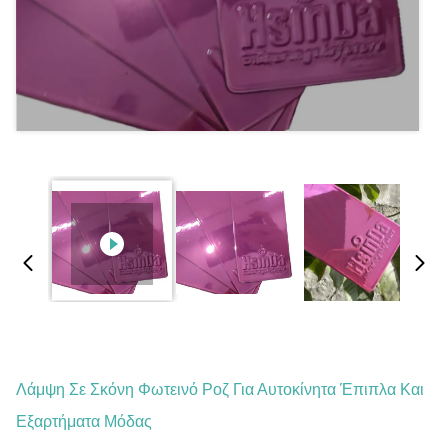
Λάμψη Σε Σκόνη Φωτεινό Ροζ Για Αυτοκίνητα Έπιπλα Και
Εξαρτήματα Μόδας