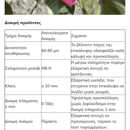
Δοκιμή προϊόντος
Αποτελέσματα
Τμήμα δοκιμής
Σημασία
δοκιμής
Το βέλτιστο πάχος της
Δυνατότητα
60-80 μm
επικάλυψης εξασφαλίζει καλή
αποθήκευσης
κάλυψη και προσκόλληση.
Η μέτρια σκληρότητα παρέχει
Σκληρότητα μολύβι
HB-H
εξαιρετική αντοχή σε
γρατζουνιές.
Εξαιρετική ευελιξία, που
Κλίση
≤ 10 mm
επιτρέπει στην επικάλυψη να
λυγίζει χωρίς ρωγμές.
Υψηλότερη προσκόλληση,
Δοκιμή πλέγματος
0 Τάξη
χωρίς ξεφλούδισμα στην
1 mm
δοκιμή πλέγματος 1 mm.
Εξαιρετική αντοχή σε
Δοκιμή παλμού
Περάστε.
πρόσκρουση, πέρασε το
τεστ παρορμήσεων.