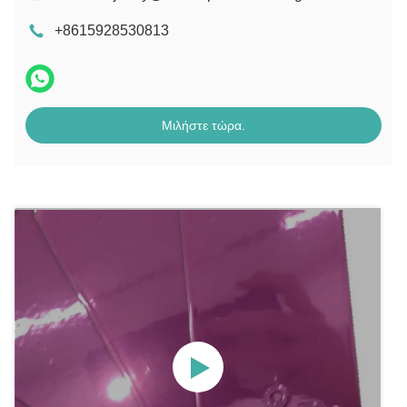
+8615928530813
Μιλήστε τώρα.