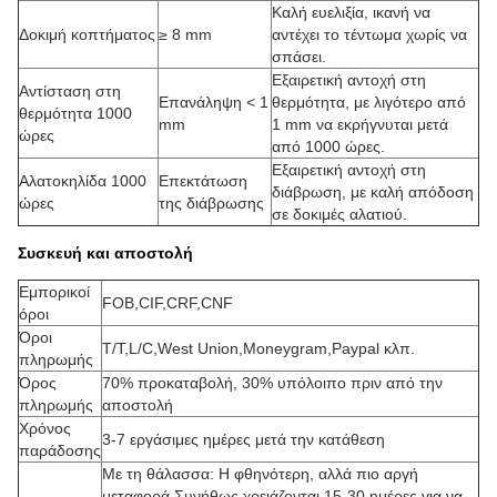
Καλή ευελιξία, ικανή να
Δοκιμή κοπτήματος
≥ 8 mm
αντέχει το τέντωμα χωρίς να
σπάσει.
Εξαιρετική αντοχή στη
Αντίσταση στη
Επανάληψη < 1
θερμότητα, με λιγότερο από
θερμότητα 1000
mm
1 mm να εκρήγνυται μετά
ώρες
από 1000 ώρες.
Εξαιρετική αντοχή στη
Αλατοκηλίδα 1000
Επεκτάτωση
διάβρωση, με καλή απόδοση
ώρες
της διάβρωσης
σε δοκιμές αλατιού.
Συσκευή και αποστολή
Εμπορικοί
FOB,CIF,CRF,CNF
όροι
Όροι
T/T,L/C,West Union,Moneygram,Paypal κλπ.
πληρωμής
Όρος
70% προκαταβολή, 30% υπόλοιπο πριν από την
πληρωμής
αποστολή
Χρόνος
3-7 εργάσιμες ημέρες μετά την κατάθεση
παράδοσης
Με τη θάλασσα: Η φθηνότερη, αλλά πιο αργή
μεταφορά Συνήθως χρειάζονται 15-30 ημέρες για να