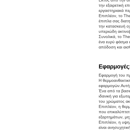
Εκτός από την α
την εξαιρετική ε
εργαστηριακά πε
Επιπλέον, το The
έπιπλα σας διατη
την κατασκευή ο
υπεριώδη ακτινοβ
Συνολικά, το The
ένα ευρύ φάσμα ε
απόδοση και αισθ
Εφαρμογές
Εφαρμογή του πρ
Η θερμοανθεκτική
εφαρμογών.Αυτή η
Ένα από τα βασι
ιδανική για εξωτ
του χρώματος ακ
Επιπλέον, η θερ
που επικαλύπτετα
εξαρτημάτων, μηχ
Επιπλέον, η υψη
είναι ανησυχητικ