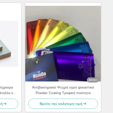
βίντεο
πίχρισμα
Αντιβακτηριακό Ψυχρό υγρό ψεκαστικό
έταλλο και
Powder Coating Τροφική ποιότητα
Ανθεκτικό στον ιδρώτα και τη βρωμιά
μή
Βρείτε την καλύτερη τιμή