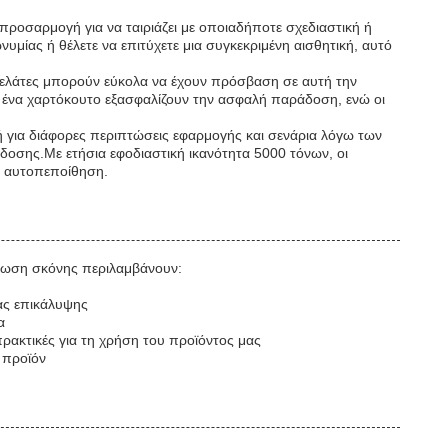
ροσαρμογή για να ταιριάζει με οποιαδήποτε σχεδιαστική ή
μίας ή θέλετε να επιτύχετε μια συγκεκριμένη αισθητική, αυτό
ελάτες μπορούν εύκολα να έχουν πρόσβαση σε αυτή την
ε ένα χαρτόκουτο εξασφαλίζουν την ασφαλή παράδοση, ενώ οι
 για διάφορες περιπτώσεις εφαρμογής και σενάρια λόγω των
όδοσης.Με ετήσια εφοδιαστική ικανότητα 5000 τόνων, οι
με αυτοπεποίθηση.
τρωση σκόνης περιλαμβάνουν:
ας επικάλυψης
α
πρακτικές για τη χρήση του προϊόντος μας
 προϊόν