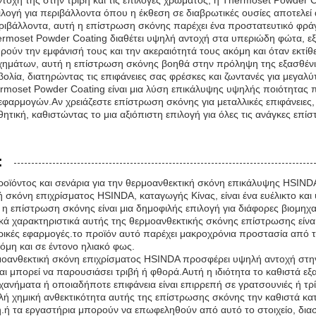
ντοχή της στην τριβή και τις επιλογές χρώματος, η Thermoset Powder
πιλογή για περιβάλλοντα όπου η έκθεση σε διαβρωτικές ουσίες αποτελεί
ριβάλλοντα, αυτή η επίστρωση σκόνης παρέχει ένα προστατευτικό φρά
rmoset Powder Coating διαθέτει υψηλή αντοχή στα υπεριώδη φώτα, εξασφ
ρούν την εμφάνισή τους και την ακεραιότητά τους ακόμη και όταν εκτίθ
χημάτων, αυτή η επίστρωση σκόνης βοηθά στην πρόληψη της εξασθένι
ολία, διατηρώντας τις επιφάνειες σας φρέσκες και ζωντανές για μεγαλύ
rmoset Powder Coating είναι μια λύση επικάλυψης υψηλής ποιότητας π
φαρμογών.Αν χρειάζεστε επίστρωση σκόνης για μεταλλικές επιφάνειες, 
ητική, καθιστώντας το μια αξιόπιστη επιλογή για όλες τις ανάγκες επί
:
οϊόντος και σενάρια για την θερμοανθεκτική σκόνη επικάλυψης HSIND
 σκόνη επιχρίσματος HSINDA, καταγωγής Κίνας, είναι ένα ευέλικτο κα
 επίστρωση σκόνης είναι μια δημοφιλής επιλογή για διάφορες βιομηχαν
κά χαρακτηριστικά αυτής της θερμοανθεκτικής σκόνης επίστρωσης είνα
ερικές εφαρμογές.το προϊόν αυτό παρέχει μακροχρόνια προστασία από τι
όμη και σε έντονο ηλιακό φως.
μοανθεκτική σκόνη επιχρίσματος HSINDA προσφέρει υψηλή αντοχή στην τ
ι μπορεί να παρουσιάσει τριβή ή φθορά.Αυτή η ιδιότητα το καθιστά εξ
ανήματα ή οποιαδήποτε επιφάνεια είναι επιρρεπή σε γρατσουνιές ή τρί
λή χημική ανθεκτικότητα αυτής της επίστρωσης σκόνης την καθιστά κατ
ή.ή τα εργαστήρια μπορούν να επωφεληθούν από αυτό το στοιχείο, δια