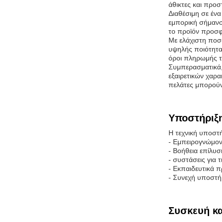
άθικτες και προσ
Διαθέσιμη σε έν
εμπορική σήμανση
το προϊόν προσφέρ
Με ελάχιστη ποσ
υψηλής ποιότητα
όροι πληρωμής τη
Συμπερασματικά,
εξαιρετικών χαρα
πελάτες μπορούν 
Υποστήριξη
Η τεχνική υποστ
- Εμπειρογνώμονε
- Βοήθεια επίλυ
- συστάσεις για
- Εκπαιδευτικά π
- Συνεχή υποστή
Συσκευή κα