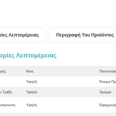
ίες Λεπτομέρειας
Περιγραφή Του Προϊόντος
ρίες Λεπτομέρειας
γής:
Κίνα
Πιστοποί
Υψηλή
Όνομα Πρ
ν Τριβή:
Υψηλή
Χρώμα:
όσκρουση:
Υψηλή
Εφαρμογή