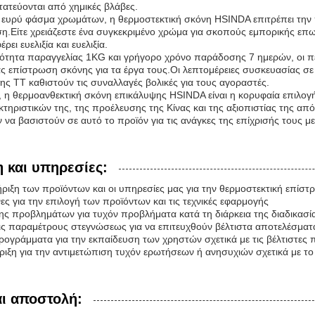
τατεύονται από χημικές βλάβες.
α ευρύ φάσμα χρωμάτων, η θερμοστεκτική σκόνη HSINDA επιτρέπει την π
.Είτε χρειάζεστε ένα συγκεκριμένο χρώμα για σκοπούς εμπορικής επωνυ
ει ευελιξία και ευελιξία.
ότητα παραγγελίας 1KG και γρήγορο χρόνο παράδοσης 7 ημερών, οι π
ς επίστρωση σκόνης για τα έργα τους.Οι λεπτομέρειες συσκευασίας σ
ς TT καθιστούν τις συναλλαγές βολικές για τους αγοραστές.
 η θερμοανθεκτική σκόνη επικάλυψης HSINDA είναι η κορυφαία επιλογή
κτηριστικών της, της προέλευσης της Κίνας και της αξιοπιστίας της απ
να βασιστούν σε αυτό το προϊόν για τις ανάγκες της επίχρισής τους 
 και υπηρεσίες:
ήριξη των προϊόντων και οι υπηρεσίες μας για την θερμοστεκτική επίσ
ς για την επιλογή των προϊόντων και τις τεχνικές εφαρμογής
σης προβλημάτων για τυχόν προβλήματα κατά τη διάρκεια της διαδικασί
 τις παραμέτρους στεγνώσεως για να επιτευχθούν βέλτιστα αποτελέσματ
ρογράμματα για την εκπαίδευση των χρηστών σχετικά με τις βέλτιστες 
ριξη για την αντιμετώπιση τυχόν ερωτήσεων ή ανησυχιών σχετικά με το
ι αποστολή: