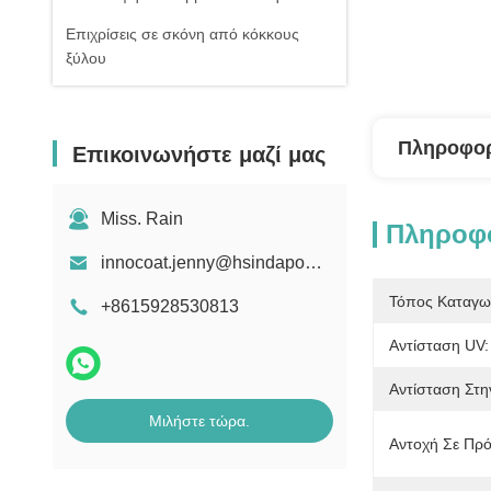
Επιχρίσεις σε σκόνη από κόκκους
ξύλου
Πληροφορ
Επικοινωνήστε μαζί μας
Miss. Rain
Πληροφο
innocoat.jenny@hsindapowdercoating.com
Τόπος Καταγω
+8615928530813
Αντίσταση UV:
Αντίσταση Στη
Μιλήστε τώρα.
Αντοχή Σε Πρ