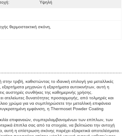
τοχή:
Υψηλή
οχής θερμοστεκτική σκόνη
, 
στην τριβή, καθιστώντας το ιδανική επιλογή για μεταλλικές
ό, εξαρτήματα μηχανών ή εξαρτήματα αυτοκινήτων, αυτή η
ι τις αυστηρές συνθήκες της καθημερινής χρήσης.
πει ατελείωτες δυνατότητες προσαρμογής, από τολμηρές και
τέλειο χρώμα για να συμπληρώσετε την μεταλλική επιφάνεια
ιο συγκρατημένη εμφάνιση, η Thermoset Powder Coating
ικιλία επιφανειών, συμπεριλαμβανομένων των επίπλων, των
ερικά έπιπλα σας από τα στοιχεία, να βελτιώσει την αντοχή
, αυτή η επίστρωση σκόνης παρέχει εξαιρετικά αποτελέσματα.