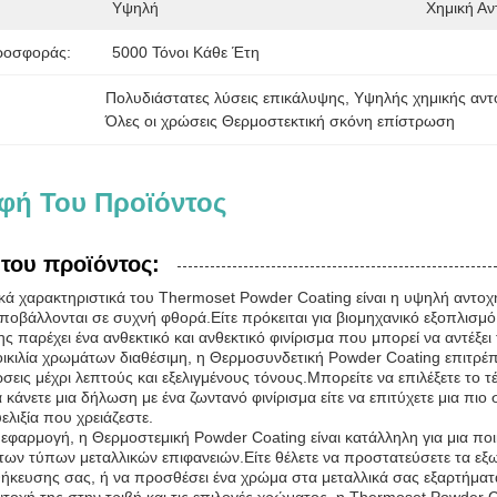
Υψηλή
Χημική Αν
ροσφοράς:
5000 Τόνοι Κάθε Έτη
Πολυδιάστατες λύσεις επικάλυψης
, 
Υψηλής χημικής αντ
Όλες οι χρώσεις Θερμοστεκτική σκόνη επίστρωση
φή Του Προϊόντος
του προϊόντος:
ά χαρακτηριστικά του Thermoset Powder Coating είναι η υψηλή αντοχή 
ποβάλλονται σε συχνή φθορά.Είτε πρόκειται για βιομηχανικό εξοπλισμ
 παρέχει ένα ανθεκτικό και ανθεκτικό φινίρισμα που μπορεί να αντέξε
οικιλία χρωμάτων διαθέσιμη, η Θερμοσυνδετική Powder Coating επιτρέ
εις μέχρι λεπτούς και εξελιγμένους τόνους.Μπορείτε να επιλέξετε το 
α κάνετε μια δήλωση με ένα ζωντανό φινίρισμα είτε να επιτύχετε μια π
ελιξία που χρειάζεστε.
εφαρμογή, η Θερμοστεμική Powder Coating είναι κατάλληλη για μια πο
ων τύπων μεταλλικών επιφανειών.Είτε θέλετε να προστατεύσετε τα εξωτ
κευσης σας, ή να προσθέσει ένα χρώμα στα μεταλλικά σας εξαρτήματα