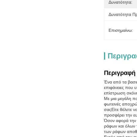
Δυνατότητα:
Δυνατότητα Π
Επισημαίνω:
Περιγρα
Περιγραφή 
Ένα από τα βασικ
επιφάνειες που υ
επίστρωση σκόνης
Με μια μεγάλη π
φωτεινές αποχρώσ
σαςΕίτε θέλετε ν
προσφέρει την ευ
Όσον αφορά την 
ράφων και όλων τ
των ράφων αποθή