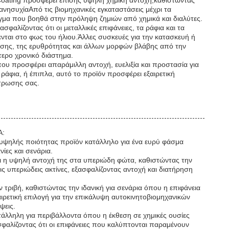
 Coating προσφέρει επίσης υψηλή χημική αντοχή,καθιστώντας
 ανησυχίαΑπό τις βιομηχανικές εγκαταστάσεις μέχρι τα
γμα που βοηθά στην πρόληψη ζημιών από χημικά και διαλύτες.
αλίζοντας ότι οι μεταλλικές επιφάνειες, τα ράφια και τα
ενται στο φως του ήλιου.Άλλες συσκευές για την κατασκευή ή
σης, της ερυθρότητας και άλλων μορφών βλάβης από την
τερο χρονικό διάστημα.
ου προσφέρει απαράμιλλη αντοχή, ευελιξία και προστασία για
ράφια, ή έπιπλα, αυτό το προϊόν προσφέρει εξαιρετική
στρωσης σας.
A:
ι υψηλής ποιότητας προϊόν κατάλληλο για ένα ευρύ φάσμα
ίες και σενάρια.
ι η υψηλή αντοχή της στα υπεριώδη φώτα, καθιστώντας την
ς υπεριώδεις ακτίνες, εξασφαλίζοντας αντοχή και διατήρηση
ριβή, καθιστώντας την ιδανική για σενάρια όπου η επιφάνεια
αιρετική επιλογή για την επικάλυψη αυτοκινητοβιομηχανικών
ψεις.
άλληλη για περιβάλλοντα όπου η έκθεση σε χημικές ουσίες
σφαλίζοντας ότι οι επιφάνειες που καλύπτονται παραμένουν