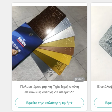
βίντεο
Πολυεστέρας ρητίνη Tgic ξηρή σκόνη
Επικάλυψ
επικάλυψη αντοχή σε υπεριώδη
ακτινοβολία υφή υψηλή θερμότητα
Βρείτε την καλύτερη τιμή
Βρε