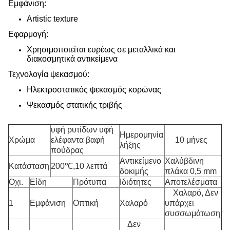
Εμφάνιση:
Artistic texture
Εφαρμογή:
Χρησιμοποιείται ευρέως σε μεταλλικά και
διακοσμητικά αντικείμενα
Τεχνολογία ψεκασμού:
Ηλεκτροστατικός ψεκασμός κορώνας
Ψεκασμός στατικής τριβής
υφή ρυτίδων υφή
Ημερομηνία
Χρώμα
ελέφαντα βαφή
10 μήνες
λήξης
πούδρας
Αντικείμενο
Χαλύβδινη
Κατάσταση
200℃,10 λεπτά
δοκιμής
πλάκα 0,5 mm
Όχι.
Είδη
Πρότυπα
Ιδιότητες
Αποτελέσματα
Χαλαρό, Δεν
1
Εμφάνιση
Οπτική
Χαλαρό
υπάρχει
συσσωμάτωση
Δεν