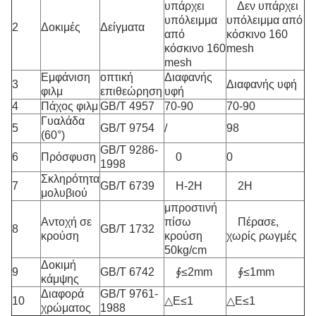
υπάρχει
Δεν υπάρχει
υπόλειμμα
υπόλειμμα από
2
Δοκιμές
Δείγματα
από
κόσκινο 160
κόσκινο 160
mesh
mesh
Εμφάνιση
οπτική
Διαφανής
3
Διαφανής υφή
φιλμ
επιθεώρηση
υφή
4
Πάχος φιλμ
GB/T 4957
70-90
70-90
Γυαλάδα
5
GB/T 9754
/
98
(60°)
GB/T 9286-
6
Πρόσφυση
0
0
1998
Σκληρότητα
7
GB/T 6739
H-2H
2H
μολυβιού
μπροστινή
Αντοχή σε
πίσω
Πέρασε,
8
GB/T 1732
κρούση
κρούση
χωρίς ρωγμές
50kg/cm
Δοκιμή
9
GB/T 6742
∮≤2mm
∮≤1mm
κάμψης
Διαφορά
GB/T 9761-
10
△E≤1
△E≤1
χρώματος
1988