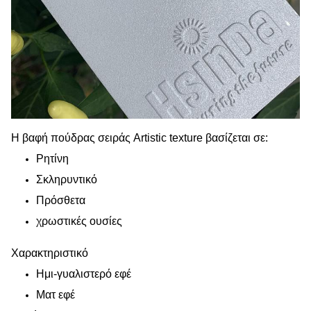
Η βαφή πούδρας σειράς Artistic texture βασίζεται σε:
Ρητίνη
Σκληρυντικό
Πρόσθετα
χρωστικές ουσίες
Χαρακτηριστικό
Ημι-γυαλιστερό εφέ
Ματ εφέ