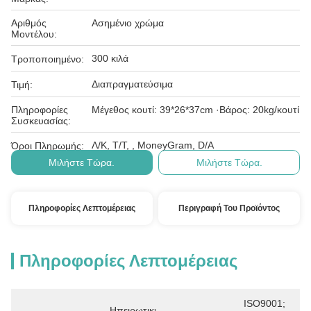
Αριθμός
Ασημένιο χρώμα
Μοντέλου:
300 κιλά
Τροποποιημένο:
Διαπραγματεύσιμα
Τιμή:
Πληροφορίες
Μέγεθος κουτί: 39*26*37cm ·Βάρος: 20kg/κουτί
Συσκευασίας:
Λ/Κ, Τ/Τ, , MoneyGram, D/A
Όροι Πληρωμής:
Μιλήστε Τώρα.
Μιλήστε Τώρα.
Πληροφορίες Λεπτομέρειας
Περιγραφή Του Προϊόντος
Πληροφορίες Λεπτομέρειας
ISO9001; 
Ηπειρωτική 