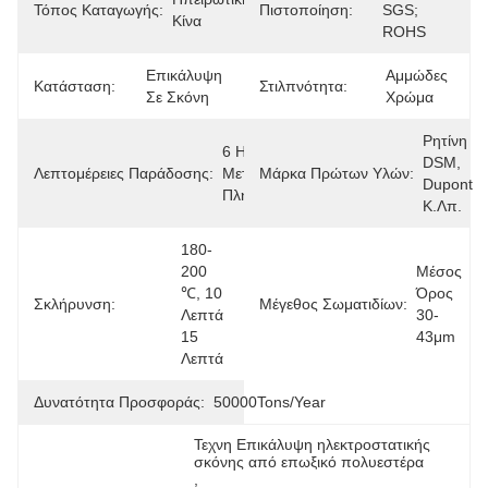
Τόπος Καταγωγής:
Πιστοποίηση:
SGS; 
Κίνα
ROHS
Επικάλυψη 
Αμμώδες 
Κατάσταση:
Στιλπνότητα:
Σε Σκόνη
Χρώμα
Ρητίνη 
6 Ημέρες 
DSM, 
Λεπτομέρειες Παράδοσης:
Μετά Την 
Μάρκα Πρώτων Υλών:
Dupont 
Πληρωμή
Κ.λπ.
180-
200 
Μέσος 
℃, 10 
Όρος 
Σκλήρυνση:
Μέγεθος Σωματιδίων:
Λεπτά 
30-
15 
43μm
Λεπτά
Δυνατότητα Προσφοράς:
50000Tons/Year
Τεχνη Επικάλυψη ηλεκτροστατικής 
σκόνης από επωξικό πολυεστέρα
, 