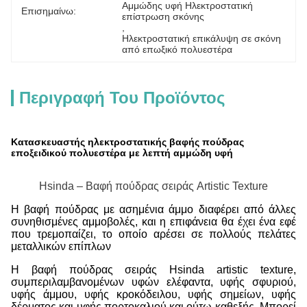
Αμμώδης υφή Ηλεκτροστατική 
Επισημαίνω:
επίστρωση σκόνης
, 
Ηλεκτροστατική επικάλυψη σε σκόνη 
από επωξικό πολυεστέρα
Περιγραφή Του Προϊόντος
Κατασκευαστής ηλεκτροστατικής βαφής πούδρας
εποξειδικού πολυεστέρα με λεπτή αμμώδη υφή
Hsinda – Βαφή πούδρας σειράς Artistic Texture
Η βαφή πούδρας με ασημένια άμμο διαφέρει από άλλες
συνηθισμένες αμμοβολές, και η επιφάνεια θα έχει ένα εφέ
που τρεμοπαίζει, το οποίο αρέσει σε πολλούς πελάτες
μεταλλικών επίπλων
Η βαφή πούδρας σειράς Hsinda artistic texture,
συμπεριλαμβανομένων υφών ελέφαντα, υφής σφυριού,
υφής άμμου, υφής κροκόδειλου, υφής σημείων, υφής
δέρματος και υφής πορτοκαλιού και ούτω καθεξής. Μπορεί