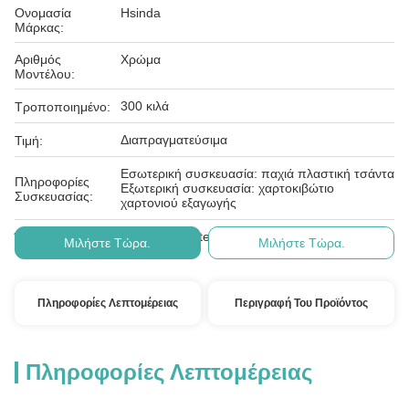
Ονομασία
Hsinda
Μάρκας:
Αριθμός
Χρώμα
Μοντέλου:
300 κιλά
Τροποποιημένο:
Διαπραγματεύσιμα
Τιμή:
Εσωτερική συσκευασία: παχιά πλαστική τσάντα
Πληροφορίες
Εξωτερική συσκευασία: χαρτοκιβώτιο
Συσκευασίας:
χαρτονιού εξαγωγής
L/C, T/T, Western Union,
Όροι Πληρωμής:
Μιλήστε Τώρα.
Μιλήστε Τώρα.
Πληροφορίες Λεπτομέρειας
Περιγραφή Του Προϊόντος
Πληροφορίες Λεπτομέρειας