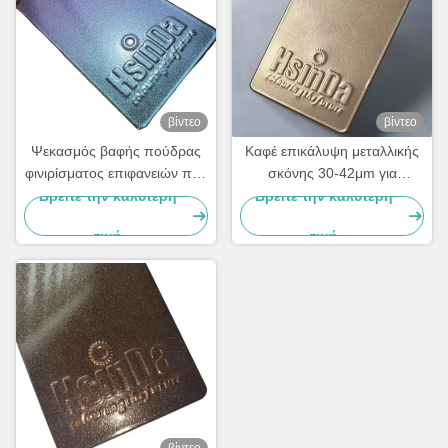
βίντεο
βίντεο
Ψεκασμός βαφής πούδρας
Καφέ επικάλυψη μεταλλικής
φινιρίσματος επιφανειών που
σκόνης 30-42μm για
αλλάζει χρώμα,
μεταλλικές επιφάνειες
Βρείτε την καλύτερη
Βρείτε την καλύτερη
Χαμαιλεοντικός, για
τιμή
τιμή
μετασχηματιστικό σχεδιασμό