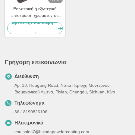
βίντεο
Εσωτερική ή εξωτερική
επίστρωση χρώματος σε
σκόνη Επαγγελματίας
Βρείτε την καλύτερη
κατασκευαστής
τιμή
Γρήγορη επικοινωνία
Διεύθυνση
Αρ. 38, Huagang Road, Νότια Περιοχή Μοντέρνου
Βιομηχανικού Λιμένα, Pixian, Chengdu, Sichuan, Κίνα
Τηλεφώνημα
86-18190826106
Ηλεκτρονικό
esu.sales7@hsindapowdercoating.com