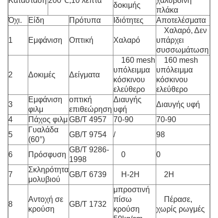
Κατάσταση
200℃,10 λεπτά
χαλύβδινη
δοκιμής
πλάκα
Όχι.
Είδη
Πρότυπα
Ιδιότητες
Αποτελέσματα
Χαλαρό, Δεν
1
Εμφάνιση
Οπτική
Χαλαρό
υπάρχει
συσσωμάτωση
160 mesh
160 mesh
υπόλειμμα
υπόλειμμα
2
Δοκιμές
Δείγματα
κόσκινου
κόσκινου
ελεύθερο
ελεύθερο
Εμφάνιση
οπτική
Διαυγής
3
Διαυγής υφή
φιλμ
επιθεώρηση
υφή
4
Πάχος φιλμ
GB/T 4957
70-90
70-90
Γυαλάδα
5
GB/T 9754
/
98
(60°)
GB/T 9286-
6
Πρόσφυση
0
0
1998
Σκληρότητα
7
GB/T 6739
H-2H
2H
μολυβιού
μπροστινή
Αντοχή σε
πίσω
Πέρασε,
8
GB/T 1732
κρούση
κρούση
χωρίς ρωγμές