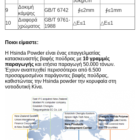
50kg/cm
Δοκιμή
9
GB/T 6742
∮≤2mm
∮≤1mm
κάμψης
Διαφορά
GB/T 9761-
10
△E≤1
△E≤1
χρώματος
1988
Ποιοι είμαστε:
Η Hsinda Powder είναι ένας επαγγελματίας
κατασκευαστής βαφής πούδρας με
10 γραμμές
παραγωγής
και ετήσια παραγωγή 50.000 τόνων.
Έχουν αναπτυχθεί περισσότεροι από 6.500
προσαρμοσμένοι παράγοντες βαφής πούδρας,
καθιστώντας την Hsinda powder την κορυφαία στη
νοτιοδυτική Κίνα.