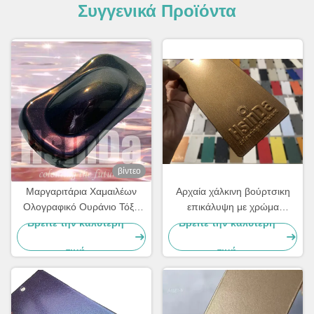
Συγγενικά Προϊόντα
βίντεο
Μαργαριτάρια Χαμαιλέων
Αρχαία χάλκινη βούρτσικη
Ολογραφικό Ουράνιο Τόξο
επικάλυψη με χρώμα
Μεταλλικά Χρώματα Πουλί
ψεκασμού από πολυεστέρα
Βρείτε την καλύτερη
Βρείτε την καλύτερη
Επιχρισμός Super Flash
τιμή
τιμή