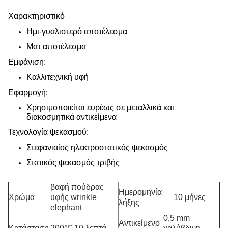
Χαρακτηριστικό
Ημι-γυαλιστερό αποτέλεσμα
Ματ αποτέλεσμα
Εμφάνιση:
Καλλιτεχνική υφή
Εφαρμογή:
Χρησιμοποιείται ευρέως σε μεταλλικά και
διακοσμητικά αντικείμενα
Τεχνολογία ψεκασμού:
Στεφανιαίος ηλεκτροστατικός ψεκασμός
Στατικός ψεκασμός τριβής
βαφή πούδρας
Ημερομηνία
Χρώμα
υφής wrinkle
10 μήνες
λήξης
elephant
0,5 mm
Αντικείμενο