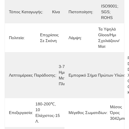
ISO9001; 
Τόπος Καταγωγής:
Κίνα
Πιστοποίηση:
SGS; 
ROHS
Τα Υψηλά 
Επιχρίσεις 
Gloos/ημι 
Πολιτεία:
Λάμψη:
Σε Σκόνη
Σχολιάζουν/
Ματ
3-7 
Ημέρες 
Λεπτομέρειες Παράδοσης:
Εμπορικό Σήμα Πρώτων Υλών:
Μετά Την 
Πληρωμή
180-200℃, 
Μέσος 
10 
Επεξεργασία:
Μέγεθος Σωματιδίων:
Όρος 
Ελάχιστος-15 
3042μm
Λ.