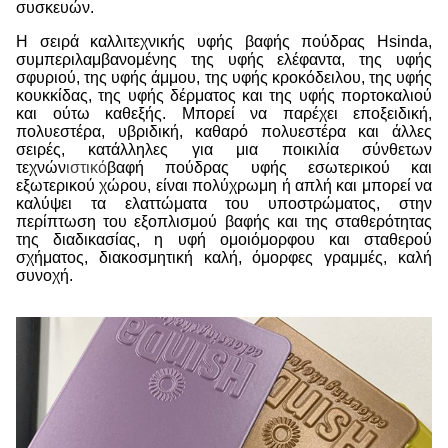
συσκευών.
Η σειρά καλλιτεχνικής υφής βαφής πούδρας Hsinda,
συμπεριλαμβανομένης της υφής ελέφαντα, της υφής
σφυριού, της υφής άμμου, της υφής κροκόδειλου, της υφής
κουκκίδας, της υφής δέρματος και της υφής πορτοκαλιού
και ούτω καθεξής. Μπορεί να παρέχει εποξειδική,
πολυεστέρα, υβριδική, καθαρό πολυεστέρα και άλλες
σειρές, κατάλληλες για μια ποικιλία σύνθετων
τεχνών
ιστικό
βαφή πούδρας υφής εσωτερικού και
εξωτερικού χώρου, είναι πολύχρωμη ή απλή και μπορεί να
καλύψει τα ελαττώματα του υποστρώματος, στην
περίπτωση του εξοπλισμού βαφής και της σταθερότητας
της διαδικασίας, η υφή ομοιόμορφου και σταθερού
σχήματος, διακοσμητική καλή, όμορφες γραμμές, καλή
συνοχή.