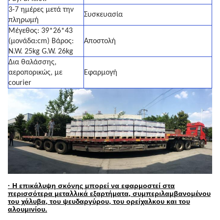
3-7 ημέρες μετά την
Συσκευασία
πληρωμή
Μέγεθος: 39*26*43
(μονάδα:cm) Βάρος:
Αποστολή
N.W. 25kg G.W. 26kg
Δια θαλάσσης,
αεροπορικώς, με
Εφαρμογή
courier
· Η επικάλυψη σκόνης μπορεί να εφαρμοστεί στα
περισσότερα μεταλλικά εξαρτήματα, συμπεριλαμβανομένου
του χάλυβα, του ψευδαργύρου, του ορείχαλκου και του
αλουμινίου.