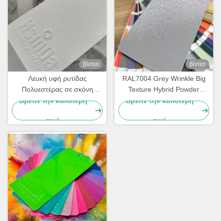
βίντεο
βίντεο
Λευκή υφή ρυτίδας
RAL7004 Grey Wrinkle Big
Πολυεστέρας σε σκόνη
Texture Hybrid Powder
Επιχρισμός 60-80um για
Coating Paint for metal
Βρείτε την καλύτερη
Βρείτε την καλύτερη
μέταλλο
coating
τιμή
τιμή