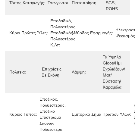
Τόπος Καταγωγής:
Τσενγκντού
Πιστοποίηση:
SGS; 
ROHS
Εποξειδικό, 
Πολυεστέρας, 
Ηλεκτροστ
Κύρια Πρώτες Ύλες:
Εποξειδικός 
Μέθοδος Εφαρμογής:
Ψεκασμός
Πολυεστέρας 
Κ.λπ
Τα Υψηλά 
Gloos/ημι 
Επιχρίσεις 
Σχολιάζουν/
Πολιτεία:
Λάμψη:
Σε Σκόνη
Ματ/
Σύσταση/
Καραμέλα
Εποξικός, 
Πολυεστέρας, 
Εποξικό 
Κύριος Τύπος:
Εμπορικό Σήμα Πρώτων Υλών:
Επίστρωμα 
Σκονών 
Πολυεστέρα