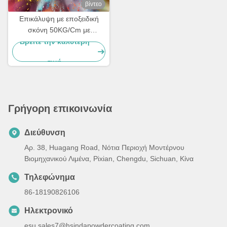
βίντεο
Επικάλυψη με εποξειδική
σκόνη 50KG/Cm με
επιφάνεια φλοιού
Βρείτε την καλύτερη
πορτοκαλιού
τιμή
Γρήγορη επικοινωνία
Διεύθυνση
Αρ. 38, Huagang Road, Νότια Περιοχή Μοντέρνου
Βιομηχανικού Λιμένα, Pixian, Chengdu, Sichuan, Κίνα
Τηλεφώνημα
86-18190826106
Ηλεκτρονικό
esu.sales7@hsindapowdercoating.com