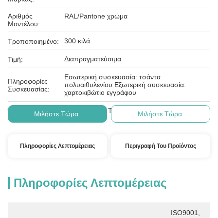
Αριθμός
RAL/Pantone χρώμα
Μοντέλου:
300 κιλά
Τροποποιημένο:
Διαπραγματεύσιμα
Τιμή:
Εσωτερική συσκευασία: τσάντα
Πληροφορίες
πολυαιθυλενίου Εξωτερική συσκευασία:
Συσκευασίας:
χαρτοκιβώτιο εγγράφου
Δ/Κ, D/Α, D/P, T/T, Western Union, MoneyGram
Όροι Πληρωμής:
Μιλήστε Τώρα.
Μιλήστε Τώρα.
Πληροφορίες Λεπτομέρειας
Περιγραφή Του Προϊόντος
Πληροφορίες Λεπτομέρειας
ISO9001; 