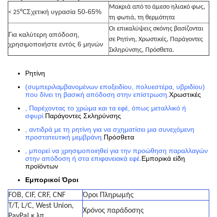
Μακριά από το άμεσο ηλιακό φως,
Σχετική υγρασία 50-65%
< 25℃
τη φωτιά, τη θερμότητα
Οι επικαλύψεις σκόνης βασίζονται
Για καλύτερη απόδοση,
σε Ρητίνη, Χρωστικές, Παράγοντες
χρησιμοποιήστε εντός 6 μηνών
Σκληρύνσης, Πρόσθετα.
Ρητίνη
(συμπεριλαμβανομένων εποξειδίου, πολυεστέρα, υβριδίου)
που δίνει τη βασική απόδοση στην επίστρωση.
Χρωστικές
, Παρέχοντας το χρώμα και τα εφέ, όπως μεταλλικό ή
σφυρί.
Παράγοντες Σκληρύνσης
, αντιδρά με τη ρητίνη για να σχηματίσει μια συνεχόμενη
προστατευτική μεμβράνη.
Πρόσθετα
,
μπορεί να χρησιμοποιηθεί για την προώθηση παραλλαγών
στην απόδοση ή στα επιφανειακά εφέ.
Εμπορικά είδη
προϊόντων
Εμπορικοί Όροι
FOB, CIF, CRF, CNF
Όροι Πληρωμής
T/T, L/C, West Union,
Χρόνος παράδοσης
PayPal κ.λπ.