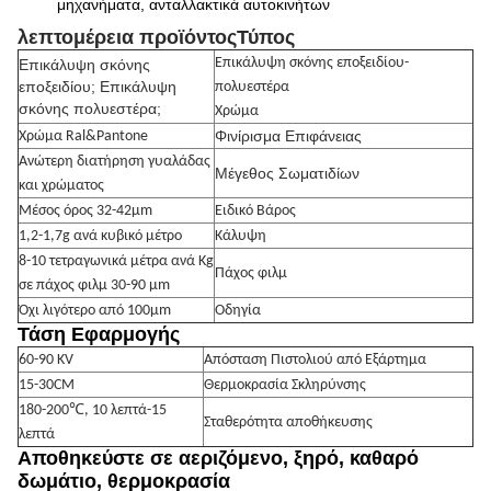
μηχανήματα, ανταλλακτικά αυτοκινήτων
λεπτομέρεια προϊόντος
Τύπος
Επικάλυψη σκόνης εποξειδίου-
Επικάλυψη σκόνης
εποξειδίου; Επικάλυψη
πολυεστέρα
σκόνης πολυεστέρα;
Χρώμα
Φινίρισμα Επιφάνειας
Χρώμα Ral&Pantone
Ανώτερη διατήρηση γυαλάδας
Μέγεθος Σωματιδίων
και χρώματος
Μέσος όρος 32-42μm
Ειδικό Βάρος
1,2-1,7g ανά κυβικό μέτρο
Κάλυψη
8-10 τετραγωνικά μέτρα ανά Kg
Πάχος φιλμ
σε πάχος φιλμ 30-90 μm
Όχι λιγότερο από 100μm
Οδηγία
Τάση Εφαρμογής
60-90 KV
Απόσταση Πιστολιού από Εξάρτημα
15-30CM
Θερμοκρασία Σκληρύνσης
180-200℃, 10 λεπτά-15
Σταθερότητα αποθήκευσης
λεπτά
Αποθηκεύστε σε αεριζόμενο, ξηρό, καθαρό
δωμάτιο, θερμοκρασία