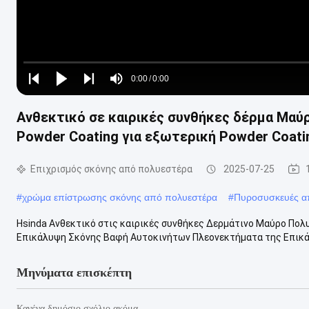
Loaded
:
0%
0:00
/
0:00
Play
Play
Play
Mute
Current
Duration
next
next
Ανθεκτικό σε καιρικές συνθήκες δέρμα Μαύ
Time
Powder Coating για εξωτερική Powder Coati
Επιχρισμός σκόνης από πολυεστέρα
2025-07-25
#
χρώμα επίστρωσης σκόνης από πολυεστέρα
#
Πυροσυσκευές α
Hsinda Ανθεκτικό στις καιρικές συνθήκες Δερμάτινο Μαύρο Πολ
Επικάλυψη Σκόνης Βαφή Αυτοκινήτων Πλεονεκτήματα της Επικάλ
Μηνύματα επισκέπτη
Κανένα δημόσιο σχόλιο ακόμα