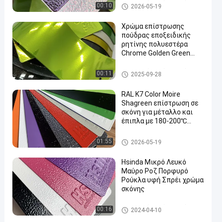
Επιχρισμός σκόνης από πολυ
00:10
2026-05-19
εστέρα
Χρώμα επίστρωσης
πούδρας εποξειδικής
ρητίνης πολυεστέρα
Chrome Golden Green
en
Red Illusion Color Solid
Επιχρισμός σκόνης από πολυ
00:11
2025-09-28
εστέρα
RAL K7 Color Moire
Shagreen επίστρωση σε
σκόνη για μέταλλο και
έπιπλα με 180-200℃
σκληρυνόμενη
ηλεκτροστατική βαφή
Θερμοστεκτική επίστρωση
01:55
2026-05-19
ψεκασμού
σκόνης
Hsinda Μικρό Λευκό
Μαύρο Ροζ Πορφυρό
Ρούκλα υφή Σπρέι χρώμα
σκόνης
Επιχρισμός σκόνης από πολυ
00:16
2024-04-10
εστέρα