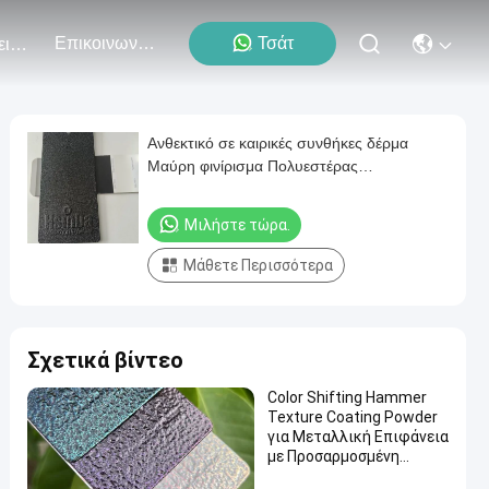
Επικοινωνήστε Μαζί Μας
Τσάτ
Εκδηλώσεις
Ανθεκτικό σε καιρικές συνθήκες δέρμα
Μαύρη φινίρισμα Πολυεστέρας
Ηλεκτροστατική Powder Coating για
εξωτερική Powder Coating
Μιλήστε τώρα.
Μάθετε Περισσότερα
Σχετικά βίντεο
Color Shifting Hammer
Texture Coating Powder
για Μεταλλική Επιφάνεια
με Προσαρμοσμένη
Γυαλάδα