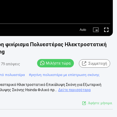
Auto
Picture-
Fullscre
in-
Picture
ρη φινίρισμα Πολυεστέρας Ηλεκτροστατική
ng
Μιλήστε τώρα.
Συμμετοχή
179 απόψεις
πό πολυεστέρα
#
ρητίνη πολυεστέρα με επίστρωση σκόνης
υεστερικό Ηλεκτροστατικό Επικάλυψη Σκόνη για Εξωτερική
υψης Σκόνης Hsinda Φιλικό πρ...
Δείτε περισσότερα
Αφήστε μήνυμα.