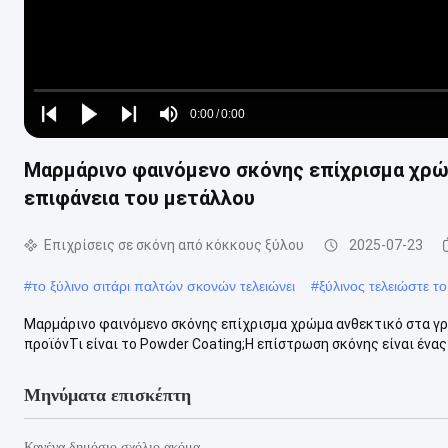
Loaded
:
0%
0:00
/
0:00
Play
Play
Play
Mute
Current
Duration
next
next
Μαρμάρινο φαινόμενο σκόνης επίχρισμα χρώμ
Time
επιφάνεια του μετάλλου
Επιχρίσεις σε σκόνη από κόκκους ξύλου
2025-07-23
#
το ξύλινο σιτάρι παλτών σκονών τελειώνει
#
ξύλινος τελειώστε 
Μαρμάρινο φαινόμενο σκόνης επίχρισμα χρώμα ανθεκτικό στα γρ
προϊόνΤι είναι το Powder Coating;Η επίστρωση σκόνης είναι ένας
Μηνύματα επισκέπτη
Κανένα δημόσιο σχόλιο ακόμα