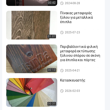
Επικάλυψη σε σκόνη από επω
00:42
2024-08-28
ξικό πολυεστέρα
Πίνακας μεταφοράς
ξύλου για μεταλλικά
έπιπλα
en
Επιχρίσεις σε σκόνη από κόκ
2025-07-23
κους ξύλου
01:07
Περιβαλλοντικά φιλική
μεταφορά εκτύπωσης
ξύλινου σπόρου σε σκόνη
για έπιπλα και πόρτες
Επιχρίσεις σε σκόνη από κόκ
00:10
2025-04-21
κους ξύλου
Κατασκευαστής
Θερμοστεκτική επίστρωση
2026-02-03
σκόνης
00:31