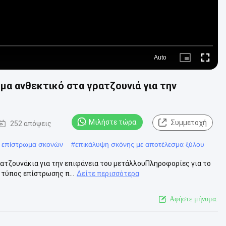
Auto
Picture-
Fullscre
in-
Picture
α ανθεκτικό στα γρατζουνιά για την
Μιλήστε τώρα.
Συμμετοχή
252 απόψεις
το επίστρωμα σκονών
#
επικάλυψη σκόνης με αποτέλεσμα ξύλου
ατζουνάκια για την επιφάνεια του μετάλλουΠληροφορίες για το
 τύπος επίστρωσης π...
Δείτε περισσότερα
Αφήστε μήνυμα.