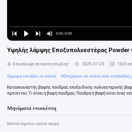
Loaded
:
0%
0:00
/
0:00
Play
Play
Play
Mute
Current
Duration
next
next
Υψηλής λάμψης Εποξυπολυεστέρας Powder C
Time
Επικάλυψη σε σκόνη επωξίας
2025-07-23
1603 α
#
χρώμα επωξίας σε σκόνη
#
Επιχρίσεις σε σκόνη από εποξειδική 
Κατασκευαστής βαφής πούδρας εποξειδικής πολυεστερικής βαφ
προϊόντος Τι είναι η βαφή πούδρας; Πούδρα η βαφή είναι ένας νέ
Μηνύματα επισκέπτη
Κανένα δημόσιο σχόλιο ακόμα