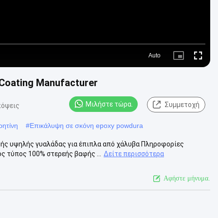
Auto
Picture-
Fullscre
in-
Picture
oating Manufacturer
Μιλήστε τώρα.
Συμμετοχή
πόψεις
ρητίνη
#
Επικάλυψη σε σκόνη epoxy powdura
ής υψηλής γυαλάδας για έπιπλα από χάλυβα Πληροφορίες
ος τύπος 100% στερεής βαφής ...
Δείτε περισσότερα
Αφήστε μήνυμα.