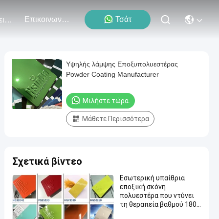
Επικοινωνήστε Μαζί Μας
Τσάτ
Εκδηλώσεις
Υψηλής λάμψης Εποξυπολυεστέρας
Powder Coating Manufacturer
Μιλήστε τώρα.
Μάθετε Περισσότερα
Σχετικά βίντεο
Εσωτερική υπαίθρια
εποξική σκόνη
πολυεστέρα που ντύνει
τη θεραπεία βαθμού 180-
200