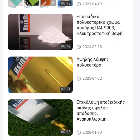
Επικάλυψη σε σκόνη από επω
00:12
2023-04-19
ξικό πολυεστέρα
Εποξειδικό
πολυεστερικό χρώμα
πούδρας RAL 9003,
Ηλεκτροστατική βαφή
en
πούδρας
Επικάλυψη σε σκόνη από επω
00:42
2024-08-28
ξικό πολυεστέρα
Υψηλής λάμψης
πολυεστέρα
Επιχρισμός σκόνης από πολυ
2025-04-02
εστέρα
03:21
Επικάλυψη εποξειδικής
σκόνης υψηλής
απόδοσης,
Ανακυκλώσιμη
εποξειδική επίστρωση
για μεταλλικό φινίρισμα
Επικάλυψη σε σκόνη επωξία
00:06
2026-01-30
ς