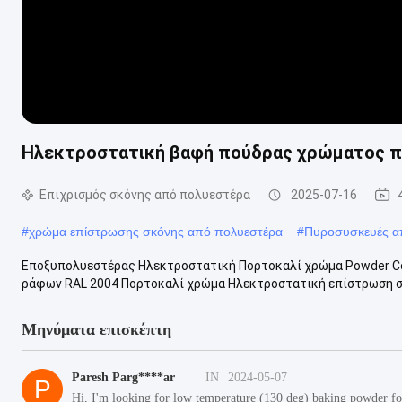
Ηλεκτροστατική βαφή πούδρας χρώματος πο
Επιχρισμός σκόνης από πολυεστέρα
2025-07-16
#
χρώμα επίστρωσης σκόνης από πολυεστέρα
#
Πυροσυσκευές α
Εποξυπολυεστέρας Ηλεκτροστατική Πορτοκαλί χρώμα Powder Co
ράφων RAL 2004 Πορτοκαλί χρώμα Ηλεκτροστατική επίστρωση σκ
Μηνύματα επισκέπτη
Paresh Parg****ar
IN
2024-05-07
P
Hi, I'm looking for low temperature (130 deg) baking powder 