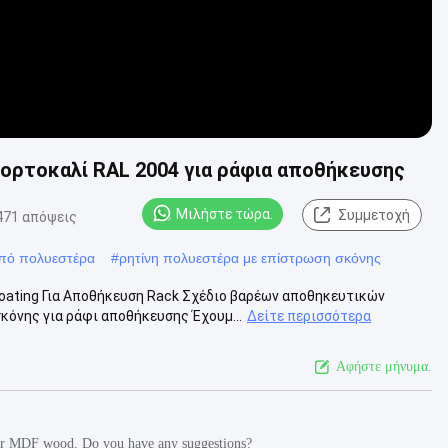
ρτοκαλί RAL 2004 για ράφια αποθήκευσης
Μιλήστε τώρα.
Συμμετοχή
471 απόψεις
πό πολυεστέρα
#
ρητίνη πολυεστέρα με επίστρωση σκόνης
ating Για Αποθήκευση Rack Σχέδιο βαρέων αποθηκευτικών
όνης για ράφι αποθήκευσης Έχουμ...
Δείτε περισσότερα
Αφήστε μήνυμα.
for MDF wood. Do you have any suggestions?