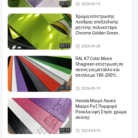
Επιχρισμός σκόνης από πολυ
00:10
2026-05-19
εστέρα
Χρώμα επίστρωσης
πούδρας εποξειδικής
ρητίνης πολυεστέρα
Chrome Golden Green
Red Illusion Color Solid
Επιχρισμός σκόνης από πολυ
00:11
2025-09-28
εστέρα
RAL K7 Color Moire
Shagreen επίστρωση σε
σκόνη για μέταλλο και
έπιπλα με 180-200℃
σκληρυνόμενη
ηλεκτροστατική βαφή
Θερμοστεκτική επίστρωση
01:55
2026-05-19
ψεκασμού
σκόνης
Hsinda Μικρό Λευκό
Μαύρο Ροζ Πορφυρό
Ρούκλα υφή Σπρέι χρώμα
σκόνης
Επιχρισμός σκόνης από πολυ
00:16
2024-04-10
εστέρα