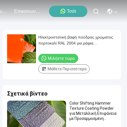
Επικοινωνήστε Μαζί Μας
Τσάτ
Εκδηλώσεις
Ηλεκτροστατική βαφή πούδρας χρώματος
πορτοκαλί RAL 2004 για ράφια
αποθήκευσης
Μιλήστε τώρα.
Μάθετε Περισσότερα
Σχετικά βίντεο
Color Shifting Hammer
Texture Coating Powder
για Μεταλλική Επιφάνεια
με Προσαρμοσμένη
Γυαλάδα