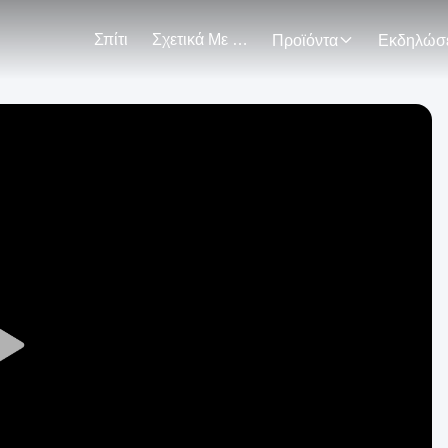
Σπίτι
Σχετικά Με Εμάς
Προϊόντα
Play
Video